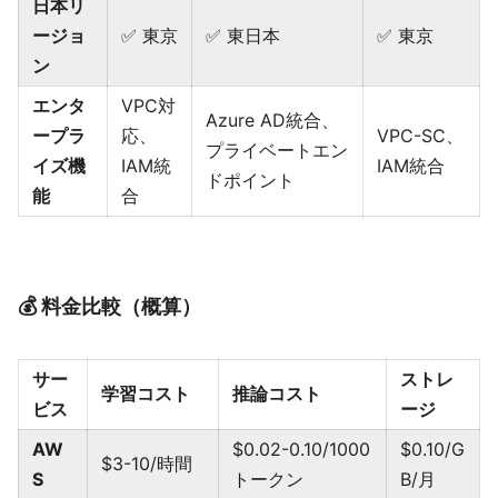
日本リ
ージョ
✅ 東京
✅ 東日本
✅ 東京
ン
エンタ
VPC対
Azure AD統合、
ープラ
応、
VPC-SC、
プライベートエン
イズ機
IAM統
IAM統合
ドポイント
能
合
💰 料金比較（概算）
サー
ストレ
学習コスト
推論コスト
ビス
ージ
AW
$0.02-0.10/1000
$0.10/G
$3-10/時間
S
トークン
B/月