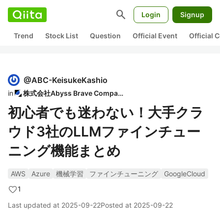
search
Login
Signup
Trend
Stock List
Question
Official Event
Official
@
ABC-KeisukeKashio
in
株式会社Abyss Brave Company
初心者でも迷わない！大手クラ
ウド3社のLLMファインチュー
ニング機能まとめ
AWS
Azure
機械学習
ファインチューニング
GoogleCloud
1
Last updated at
2025-09-22
Posted at
2025-09-22