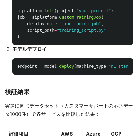
aiplatform
.
init
(
project
=
"
your-project
"
)
job
=
aiplatform
.
CustomTrainingJob
(
display_name
=
"
fine-tuning-job
"
,
script_path
=
"
training_script.py
"
)
モデルデプロイ
endpoint
=
model
.
deploy
(
machine_type
=
"
n1-standard
検証結果
実際に同じデータセット（カスタマーサポートの応答デー
タ1000件）で各サービスを比較した結果：
評価項目
AWS
Azure
GCP