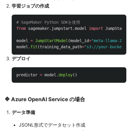
学習ジョブの作成
from
sagemaker.jumpstart.model
import
JumpStartMo
model
=
JumpStartModel
(
model_id
=
"
meta-llama-2-7b
"
model
.
fit
(
training_data_path
=
"
s3://your-bucket/tr
デプロイ
predictor
=
model
.
deploy
()
🔷 Azure OpenAI Service の場合
データ準備
JSONL形式でデータセット作成