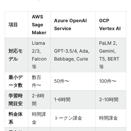
AWS
Azure OpenAI
GCP
項目
Sage
Service
Vertex AI
Maker
Llama
PaLM 2,
対応モ
2/3,
GPT-3.5/4, Ada,
Gemini,
デル
Falcon
Babbage, Curie
T5, BERT
等
等
最小デ
数百
50件〜
100件〜
ータ数
件〜
学習時
2-8時
1-6時間
2-10時間
間目安
間
料金体
時間課
トークン課金
時間課金
系
金