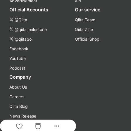
Advertisement
API
Official Accounts
Our service
@Qiita
Qiita Team
@qiita_milestone
Qiita Zine
@qiitapoi
Official Shop
Facebook
YouTube
Podcast
Company
About Us
Careers
Qiita Blog
News Release
more_horiz