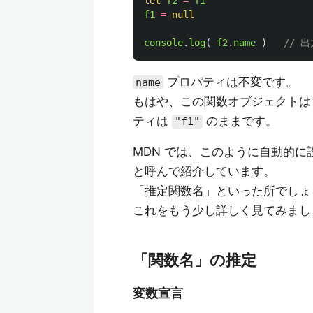
let
f2
=
f1
f1
=
null
console
.
log
(
f2
.
name
)
// 出
プロパティは不変です。
name
もはや、この関数オブジェクト
ティは
のままです。
"f1"
MDN では、このように自動的
と呼んで紹介しています。
「推定関数名」といった所でしょ
これをもう少し詳しく見てみまし
「関数名」の推定
変数宣言