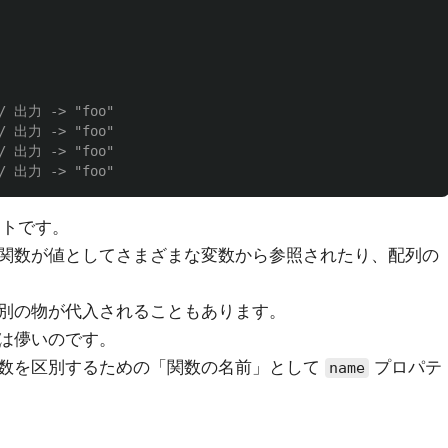
/ 出力 -> "foo"
/ 出力 -> "foo"
/ 出力 -> "foo"
/ 出力 -> "foo"
ェクトです。
関数が値としてさまざまな変数から参照されたり、配列の
別の物が代入されることもあります。
は儚いのです。
数を区別するための「関数の名前」として
プロパテ
name