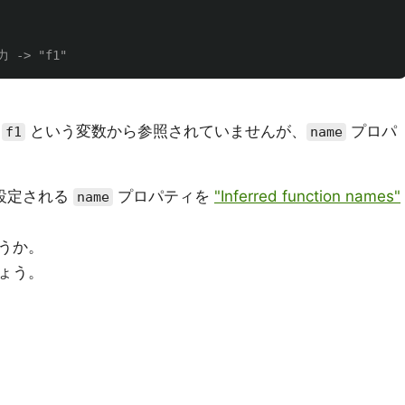
力 -> "f1"
は
という変数から参照されていませんが、
プロパ
f1
name
に設定される
プロパティを
"Inferred function names"
name
うか。
ょう。