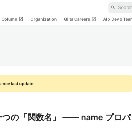
search
open_in_new
open_in_new
al Column
Organization
Qiita Careers
AI x Dev x Tea
ince last update.
もう一つの「関数名」 —— name プロパ