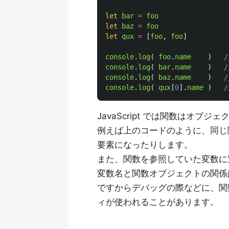
let
bar
=
foo
let
baz
=
foo
let
qux
=
[
foo
,
foo
]
console
.
log
(
foo
.
name
)
/
console
.
log
(
bar
.
name
)
/
console
.
log
(
baz
.
name
)
/
console
.
log
(
qux
[
0
].
name
)
/
JavaScript では関数はオブジ
例えば上のコードのように、同じ
要素になったりします。
また、関数を参照していた変数に
変数名と関数オブジェクトの関係
ですからデバッグの際などに、関
ィが使われることがあります。