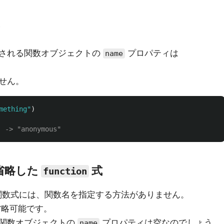
タ
される関数オブジェクトの
プロパティは
name
せん。
mething
"
)
 -> "anonymous"
省略した
式
function
アロー関数式には、関数名を指定する方法がありません。
略可能です。
た関数オブジェクトの
プロパティは空なのでしょう
name