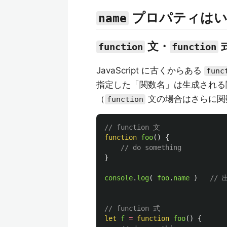
プロパティはい
name
文・
function
function
JavaScript に古くからある
func
指定した「関数名」は生成され
（
文の場合はさらに関
function
// function 文
function
foo
()
{
// do something
}
console
.
log
(
foo
.
name
)
// 
// function 式
let
f
=
function
foo
()
{