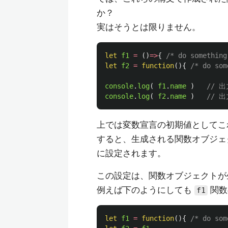
か？
実はそうとは限りません。
let
f1
=
()
=>
{
/* do something
let
f2
=
function
(){
/* do som
console
.
log
(
f1
.
name
)
// 出
console
.
log
(
f2
.
name
)
// 出
上では変数宣言の初期値としてこ
すると、生成される関数オブジ
に設定されます。
この設定は、関数オブジェクトが
例えば下のようにしても
関
f1
let
f1
=
function
(){
/* do som