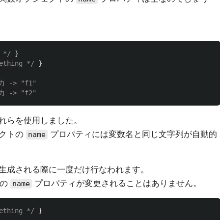
 */
}
ething */
}
力 -> "f1"
力 -> "f2"
れらを使用しました。
ェクトの
プロパティには変数名と同じ文字列が自動的
name
生成される際に一度だけ行なわれます。
数の
プロパティが変更されることはありません。
name
ething */
}