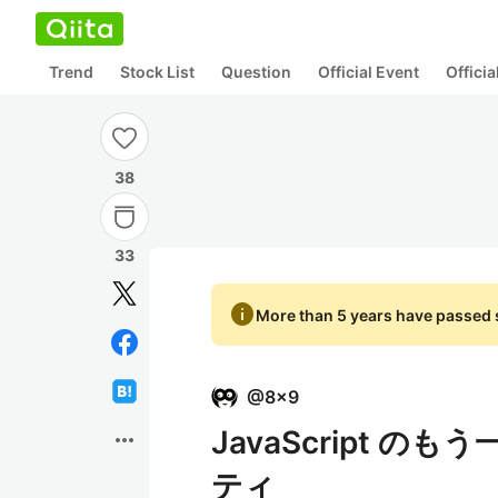
Trend
Stock List
Question
Official Event
Offici
38
33
info
More than 5 years have passed s
@
8x9
JavaScript の
more_horiz
ティ