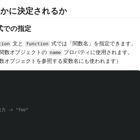
かに決定されるか
式での指定
文と
式では「関数名」を指定できます。
tion
function
る関数オブジェクトの
プロパティに使用されます。
name
数オブジェクトを参照する変数名にも使われます）
出力 -> "foo"