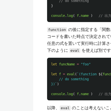
// do something
}
console
.
log
(
f
.
name
)
// 出力
の後に指定する「関数
function
コードを書いた時点で決定されて
任意の式を置いて実行時に計算さ
下のように
を使えば別です
eval
let
funcName
=
"
foo
"
let
f
=
eval
(
`(function 
${
func
	// do something

})`
)
console
.
log
(
f
.
name
)
// 出力
以降、
のことは考えないこ
eval