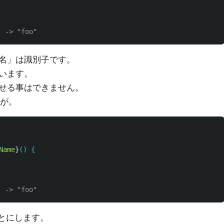
 -> "foo"
名」は識別子です。
います。
せる事はできません。
が。
Name
}
() {

 -> "foo"
とにします。