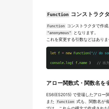
コンストラク
Function
コンストラクタで作成
Function
となります。
"anonymous"
これを変更する引数などはありま
let
f
=
new
Function
(
"
// do so
console
.
log
(
f
.
name
)
// 出力
アロー関数式・関数名を
ES6(ES2015) で登場した
また
式も、関数名が省
function
では、これらの構文で作成され