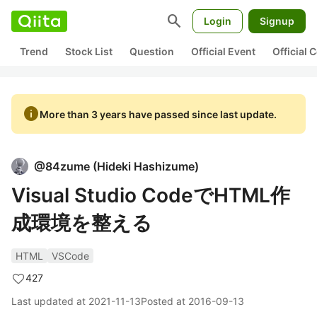
search
Login
Signup
Trend
Stock List
Question
Official Event
Official
info
More than 3 years have passed since last update.
@
84zume
(
Hideki Hashizume
)
Visual Studio CodeでHTML作
成環境を整える
HTML
VSCode
427
Last updated at
2021-11-13
Posted at
2016-09-13