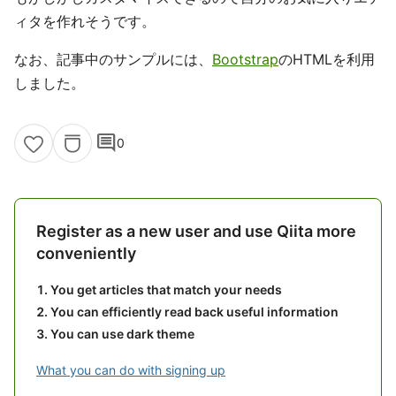
ィタを作れそうです。
なお、記事中のサンプルには、
Bootstrap
のHTMLを利用
しました。
comment
0
Register as a new user and use Qiita more
conveniently
You get articles that match your needs
You can efficiently read back useful information
You can use dark theme
What you can do with signing up