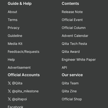
Guide & Help
Contents
About
Release Note
Terms
Official Event
Privacy
Official Column
Guideline
Advent Calendar
Media Kit
Qiita Tech Festa
Feedback/Requests
Qiita Award
Help
Engineer White Paper
Advertisement
API
Official Accounts
Our service
@Qiita
Qiita Team
@qiita_milestone
Qiita Zine
@qiitapoi
Official Shop
Facebook