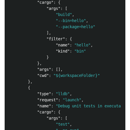
"cargo"
:
{
"args"
:
[
"build"
,
"--bin=hello"
,
"--package=hello"
],
"filter"
:
{
"name"
:
"hello"
,
"kind"
:
"bin"
}
},
"args"
:
[],
"cwd"
:
"${workspaceFolder}"
},
{
"type"
:
"lldb"
,
"request"
:
"launch"
,
"name"
:
"Debug unit tests in executable 
"cargo"
:
{
"args"
:
[
"test"
,