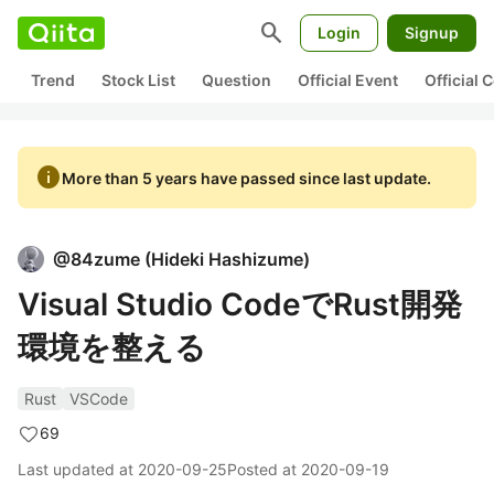
search
Login
Signup
Trend
Stock List
Question
Official Event
Official
info
More than 5 years have passed since last update.
@
84zume
(
Hideki Hashizume
)
Visual Studio CodeでRust開発
環境を整える
Rust
VSCode
69
Last updated at
2020-09-25
Posted at
2020-09-19