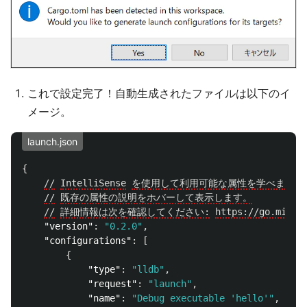
これで設定完了！自動生成されたファイルは以下のイ
メージ。
launch.json
{
//
IntelliSense
を使用して利用可能な属性を学べます。
//
既存の属性の説明をホバーして表示します。
//
詳細情報は次を確認してください:
https://go.micro
"version"
:
"0.2.0"
,
"configurations"
:
[
{
"type"
:
"lldb"
,
"request"
:
"launch"
,
"name"
:
"Debug executable 'hello'"
,