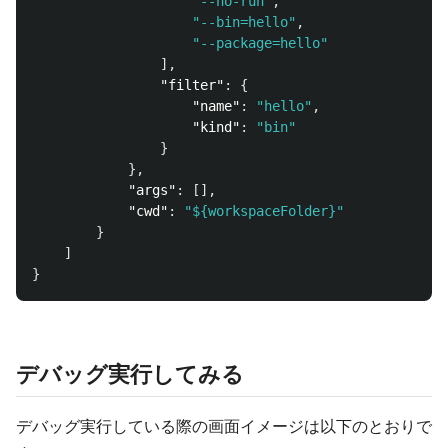
"--no-run"
,
"--bin=hello"
,
"--package=hello"
],
"filter"
:
{
"name"
:
"hello"
,
"kind"
:
"bin"
}
},
"args"
:
[],
"cwd"
:
"${workspaceFolder}"
}
]
}
デバッグ実行してみる
デバッグ実行している際の画面イメージは以下のとおりで