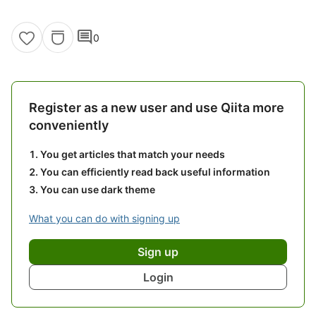
comment
0
Register as a new user and use Qiita more
conveniently
You get articles that match your needs
You can efficiently read back useful information
You can use dark theme
What you can do with signing up
Sign up
Login