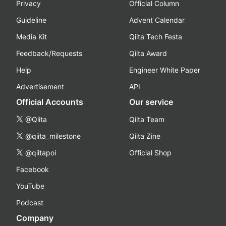
Privacy
Official Column
Guideline
Advent Calendar
Media Kit
Qiita Tech Festa
Feedback/Requests
Qiita Award
Help
Engineer White Paper
Advertisement
API
Official Accounts
Our service
@Qiita
Qiita Team
@qiita_milestone
Qiita Zine
@qiitapoi
Official Shop
Facebook
YouTube
Podcast
Company