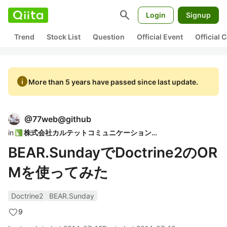
search
Login
Signup
Trend
Stock List
Question
Official Event
Official
info
More than 5 years have passed since last update.
@
77web@github
in
株式会社カルテットコミュニケーションズ
BEAR.SundayでDoctrine2のOR
Mを使ってみた
Doctrine2
BEAR.Sunday
9