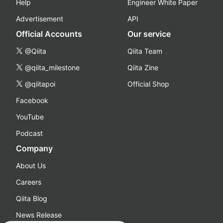
Help
Engineer White Paper
Advertisement
API
Official Accounts
Our service
@Qiita
Qiita Team
@qiita_milestone
Qiita Zine
@qiitapoi
Official Shop
Facebook
YouTube
Podcast
Company
About Us
Careers
Qiita Blog
News Release