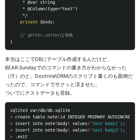
     * @var string

     * @Column(type="text")

     */
private
$body
;
// getter,setterは省略
}
本当はここでDBにテーブル作成するんだけど、
BEAR.Sundayでのコマンドの書き方がわからなかった
（汗）のと、Doctrine\ORMのスクリプト書くのも面倒だ
ったので、コマンドでサクッと済ませた。
ついでにテストデータも登録。
>
 create table note
(
id 
INTEGER PRIMARY AUTOINCREMENT
>
 insert into note
(
body
)
 values
(
'test body1'
)
;
>
 insert into note
(
body
)
 values
(
'test body2'
)
;
>