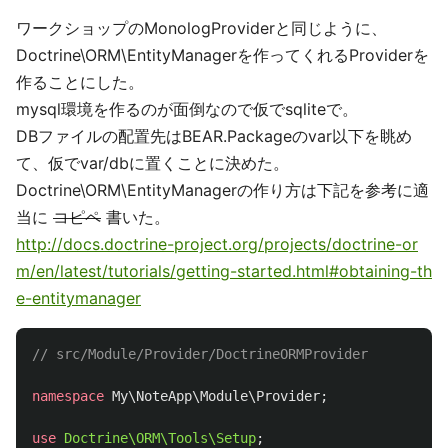
ワークショップのMonologProviderと同じように、
Doctrine\ORM\EntityManagerを作ってくれるProviderを
作ることにした。
mysql環境を作るのが面倒なので仮でsqliteで。
DBファイルの配置先はBEAR.Packageのvar以下を眺め
て、仮でvar/dbに置くことに決めた。
Doctrine\ORM\EntityManagerの作り方は下記を参考に適
当に
コピペ
書いた。
http://docs.doctrine-project.org/projects/doctrine-or
m/en/latest/tutorials/getting-started.html#obtaining-th
e-entitymanager
// src/Module/Provider/DoctrineORMProvider
namespace
My\NoteApp\Module\Provider
;
use
Doctrine\ORM\Tools\Setup
;