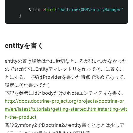
$this
->
bind
(
'Doctrine\ORM\EntityManager'
)
->
t
}
entityを書く
entityの置き場所は他に適切なところが思いつかなかった
のでsrc配下にEntityディレクトリを作ってそこに置くこ
とにする。（実はProviderを書いた時点で決めてあって、
設定にそれ書いてた）
下記を参考にidとbodyだけのNoteエンティティを書く。
http://docs.doctrine-project.org/projects/doctrine-or
m/en/latest/tutorials/getting-started.html#starting-wit
h-the-product
普段Symfony2でDoctrine2のentity書くときとは少しア