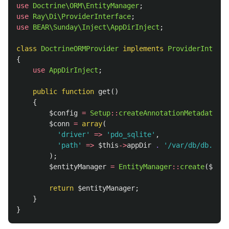
use
Doctrine\ORM\EntityManager
;
use
Ray\Di\ProviderInterface
;
use
BEAR\Sunday\Inject\AppDirInject
;
class
DoctrineORMProvider
implements
ProviderInterfa
{
use
AppDirInject
;
public
function
get
()
{
$config
=
Setup
::
createAnnotationMetadataCon
$conn
=
array
(
'driver'
=>
'pdo_sqlite'
,
'path'
=>
$this
->
appDir
.
'/var/db/db.sqli
);
$entityManager
=
EntityManager
::
create
(
$conn
return
$entityManager
;
}
}