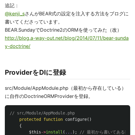
追記：
@kenji_s
さんがBEAR式の設定を注入する方法をブログに
書いてくださっています。
BEAR.SundayでDoctrine2のORMを使ってみた（改）
http://blog.a-way-out.net/blog/2014/07/11/bear-sunda
y-doctrine/
ProviderをDIに登録
src/Module/AppModule.php（最初から存在している）
に自作のDoctrineORMProviderを登録。
// src/Module/AppModule.php
protected
function
configure
()
{
$this
->
install
(
...
);
// 最初から書いてある部分