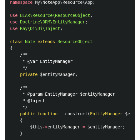
namespace
My\NoteApp\Resource\App
;
use
BEAR\Resource\ResourceObject
;
use
Doctrine\ORM\EntityManager
;
use
Ray\Di\Di\Inject
;
class
Note
extends
ResourceObject
{
/**

     * @var EntityManager

     */
private
$entityManager
;
/**

     * @param EntityManager $entityManager

     * @Inject

     */
public
function
__construct
(
EntityManager
$entit
{
$this
->
entityManager
=
$entityManager
;
}