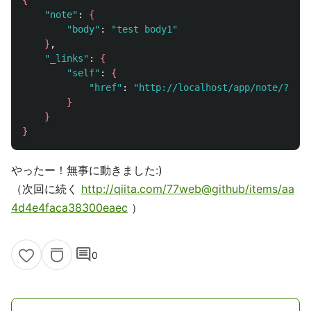
{
"note"
: 
{
"body"
: 
"test body1"
}
,

"_links"
: 
{
"self"
: 
{
"href"
: 
"http://localhost/app/note/?id=1
}
}
}
やったー！無事に動きました:)
（次回に続く
http://qiita.com/77web@github/items/aa
4d4e4faca38300eaec
）
comment
0