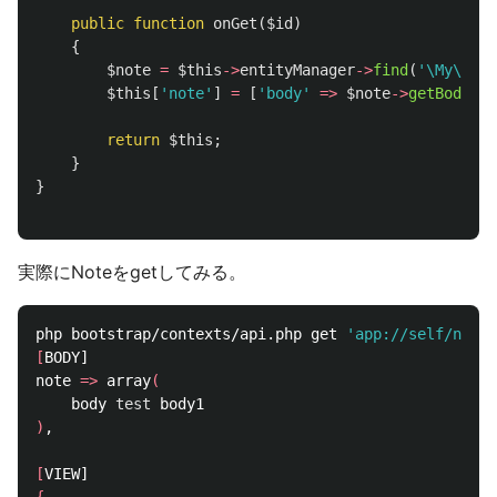
public
function
onGet
(
$id
)
{
$note
=
$this
->
entityManager
->
find
(
'\My\Note
$this
[
'note'
]
=
[
'body'
=>
$note
->
getBody
()]
return
$this
;
}
}
実際にNoteをgetしてみる。
php bootstrap/contexts/api.php get 
'app://self/note?
[
BODY]

note 
=>
 array
(
    body 
test 
)
,

[