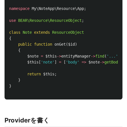
namespace
My\NoteApp\Resource\App
;
use
BEAR\Resource\ResourceObject
;
class
Note
extends
ResourceObject
{
public
function
onGet
(
$id
)
{
$note
=
$this
->
entityManager
->
find
(
'...'
,
$i
$this
[
'note'
]
=
[
'body'
=>
$note
->
getBody
()]
return
$this
;
}
}
Providerを書く