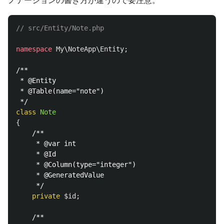
ノテーションの書き方が違うので要注意。
// src/Entity/Note.php
namespace
My\NoteApp\Entity
;
/**

 * @Entity

 * @Table(name="note")

 */
class
Note
{
/**

     * @var int

     * @Id

     * @Column(type="integer")

     * @GeneratedValue

     */
private
$id
;
/**
