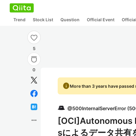
Trend
Stock List
Question
Official Event
Offici
5
0
info
More than 3 years have passed s
@
500InternalServerError
(
50
[OCI]Autonomou
more_horiz
sによるデータ共有