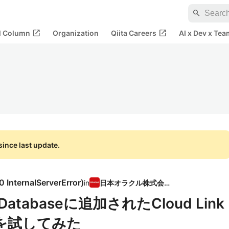
search
open_in_new
open_in_new
al Column
Organization
Qiita Careers
AI x Dev x Tea
ince last update.
0 InternalServerError
)
in
日本オラクル株式会社
s Databaseに追加されたCloud Link
を試してみた