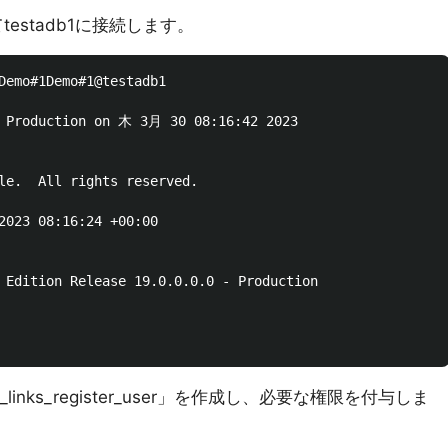
てtestadb1に接続します。
Demo#1Demo#1@testadb1

 Production on 木 3月 30 08:16:42 2023

le.  All rights reserved.

 08:16:24 +00:00

 Edition Release 19.0.0.0.0 - Production

d_links_register_user」を作成し、必要な権限を付与しま