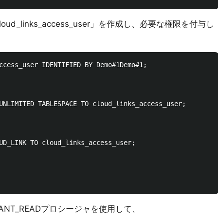
loud_links_access_user」を作成し、必要な権限を付与し
ccess_user IDENTIFIED BY Demo#1Demo#1;

UNLIMITED TABLESPACE TO cloud_links_access_user;

UD_LINK TO cloud_links_access_user;

N.GRANT_READプロシージャを使用して、