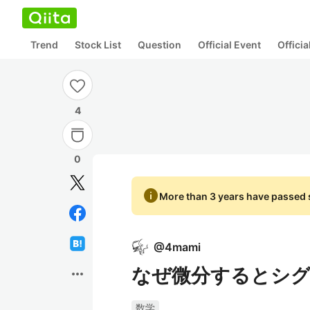
Trend
Stock List
Question
Official Event
Offici
4
0
info
More than 3 years have passed s
@
4mami
なぜ微分するとシ
more_horiz
数学