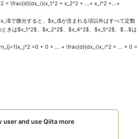
 = \frac{d}{dx_i}(x_1^2 + x_2^2 + ...+ x_i^2 +...+
^2$を$x_i$で微分すると、$x_i$が含まれる項以外はすべて定数
$x_1^2$、$x_2^2$、$x_4^2$、$x_5^2$、$...$は
_{j=1}x_j^2 =0 + 0 + ... + \frac{d}{dx_i}x_i^2 + ... + 0 =
w user and use Qiita more