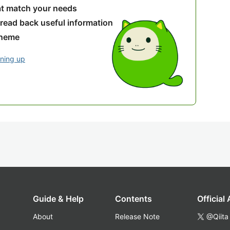
hat match your needs
 read back useful information
theme
gning up
Guide & Help
Contents
Official
About
Release Note
@Qiita