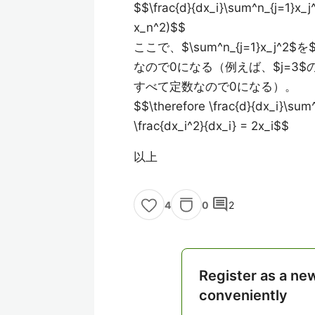
$$\frac{d}{dx_i}\sum^n_{j=1}x_j^2
x_n^2)$$
ここで、$\sum^n_{j=1}x_j
なので0になる（例えば、$j=3$のときは
すべて定数なので0になる）。
$$\therefore \frac{d}{dx_i}\sum^n
\frac{dx_i^2}{dx_i} = 2x_i$$
以上
comment
0
2
4
Register as a ne
conveniently