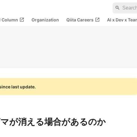
search
open_in_new
open_in_new
al Column
Organization
Qiita Careers
AI x Dev x Tea
ince last update.
グマが消える場合があるのか