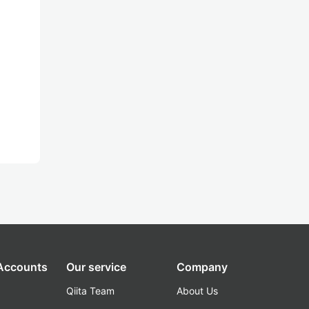
 Accounts
Our service
Company
Qiita Team
About Us