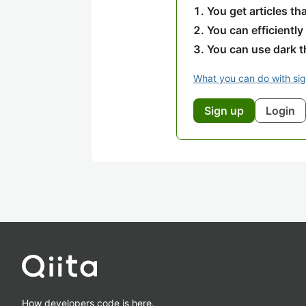
You get articles t
You can efficiently
You can use dark 
What you can do with si
Sign up
Login
How developers code is here.