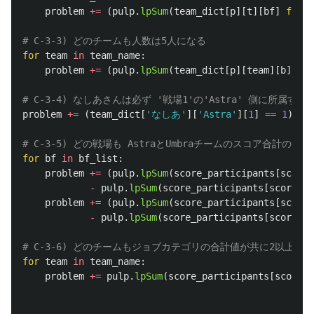
problem
+=
(
pulp
.
lpSum
(
team_dict
[
p
][
t
][
bf
]
for
p
for
team
in
team_name
:
problem
+=
(
pulp
.
lpSum
(
team_dict
[
p
][
team
][
b
]
for
problem
+=
(
team_dict
[
'
なしあ
'
][
'
Astra
'
][
1
]
==
1
)
for
bf
in
bf_list
:
problem
+=
(
pulp
.
lpSum
(
score_participants
[
score_
-
pulp
.
lpSum
(
score_participants
[
score_pa
problem
+=
(
pulp
.
lpSum
(
score_participants
[
score_
-
pulp
.
lpSum
(
score_participants
[
score_pa
for
team
in
team_name
:
problem
+=
pulp
.
lpSum
(
score_participants
[
score_p