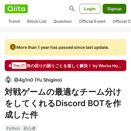
search
Login
Signup
Trend
Stock List
Question
Official Event
Official
info
More than 1 year has passed since last update.
身の回りの困りごとを楽しく解決！ by Works Human Intelligence
Day 21
@
4g1n0
(
Yu Shigino
)
対戦ゲームの最適なチーム分け
をしてくれるDiscord BOTを作
成した件
Python
初心者