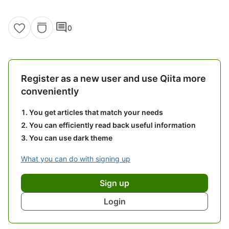
comment
0
Register as a new user and use Qiita more
conveniently
You get articles that match your needs
You can efficiently read back useful information
You can use dark theme
What you can do with signing up
Sign up
Login