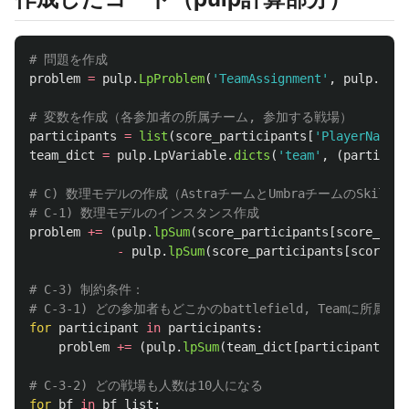
problem
=
pulp
.
LpProblem
(
'
TeamAssignment
'
,
pulp
.
LpMi
participants
=
list
(
score_participants
[
'
PlayerName
'
]
team_dict
=
pulp
.
LpVariable
.
dicts
(
'
team
'
,
(
participa
# C) 数理モデルの作成（AstraチームとUmbraチームのSkillS
problem
+=
(
pulp
.
lpSum
(
score_participants
[
score_part
-
pulp
.
lpSum
(
score_participants
[
score_pa
# C-3) 制約条件：

for
participant
in
participants
:
problem
+=
(
pulp
.
lpSum
(
team_dict
[
participant
][
t
]
for
bf
in
bf_list
: