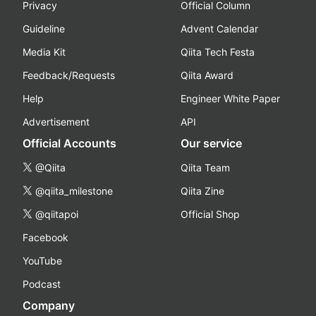
Privacy
Official Column
Guideline
Advent Calendar
Media Kit
Qiita Tech Festa
Feedback/Requests
Qiita Award
Help
Engineer White Paper
Advertisement
API
Official Accounts
Our service
@Qiita
Qiita Team
@qiita_milestone
Qiita Zine
@qiitapoi
Official Shop
Facebook
YouTube
Podcast
Company