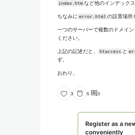
など他のインデック
index.htm
ちなみに
の設置場所
error.html
一つのサーバーで複数のドメイン
ください。
上記の記述だと、
と
htaccess
er
ず。
おわり。
comment
5
0
3
Register as a ne
conveniently