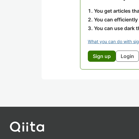
You get articles t
You can efficiently
You can use dark 
What you can do with si
Sign up
Login