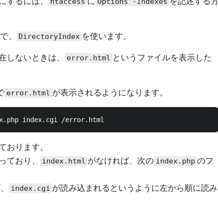
にするには、
に
を記述する
htaccess
Options -Indexes
で、
を使います。
DirectoryIndex
在しないときは、
というファイルを表示した
error.html
で
が表示されるようになります。
error.html
ております。
っており、
がなければ、次の
のフ
index.html
index.php
ば、
が読み込まれるというように左から順に読み
index.cgi