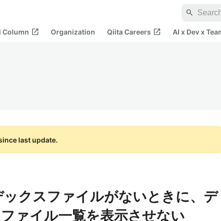
search
open_in_new
open_in_new
al Column
Organization
Qiita Careers
AI x Dev x Tea
ince last update.
インデックスファイルがないときに、デ
るファイル一覧を表示させない