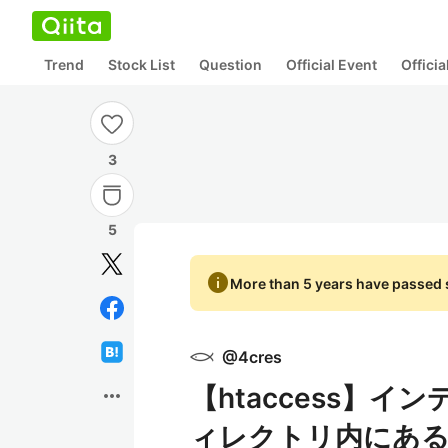
Trend
Stock List
Question
Official Event
Offici
3
5
info
More than 5 years have passed s
@
4cres
【htaccess】
more_horiz
ィレクトリ内にあ