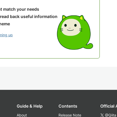
hat match your needs
 read back useful information
theme
gning up
Guide & Help
Contents
Official
About
Release Note
@Qiita