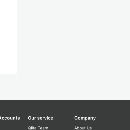
 Accounts
Our service
Company
Qiita Team
About Us