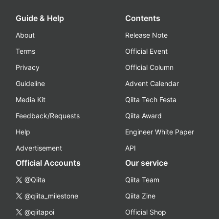
Guide & Help
Contents
About
Release Note
Terms
Official Event
Privacy
Official Column
Guideline
Advent Calendar
Media Kit
Qiita Tech Festa
Feedback/Requests
Qiita Award
Help
Engineer White Paper
Advertisement
API
Official Accounts
Our service
@Qiita
Qiita Team
@qiita_milestone
Qiita Zine
@qiitapoi
Official Shop