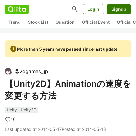
search
Login
Signup
Trend
Stock List
Question
Official Event
Official
info
More than 5 years have passed since last update.
@
2dgames_jp
【Unity2D】Animationの速度を
変更する方法
Unity
Unity2D
16
Last updated at
2014-05-17
Posted at
2014-05-13