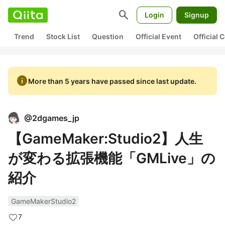
search
Login
Signup
Trend
Stock List
Question
Official Event
Official
info
More than 5 years have passed since last update.
@
2dgames_jp
【GameMaker:Studio2】人生
が変わる拡張機能「GMLive」の
紹介
GameMakerStudio2
7