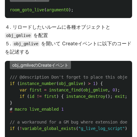
room_goto_live
(
argument0
);
４. リロードしたいルームに各種オブジェクトと
を配置
obj_gmlive
５.
を開いて Createイベントに以下のコード
obj_gmlive
を記述する
obj_gmliveのCreateイベント
/// @description Don't forget to place this object i
if 
(
instance_number
(
obj_gmlive
)
>
1
)
{
var
first
=
instance_find
(
obj_gmlive
,
0
);
if 
(
id
!=
first
)
{
instance_destroy
();
exit
;
}
}
#
macro
live_enabled
1
// a workaround for a GM bug where extension doesn't
if 
(
!
variable_global_exists
(
"
g_live_log_script
"
))
li