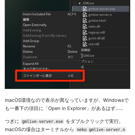
macOS環境なので表示が異なっていますが、Windowsで
も一番下の項目に「Open in Explorer」があるはず……
つぎに
をダブルクリックで実行。
gmlive-server.exe
macOSの場合はターミナルから
neko gmlive-server.n