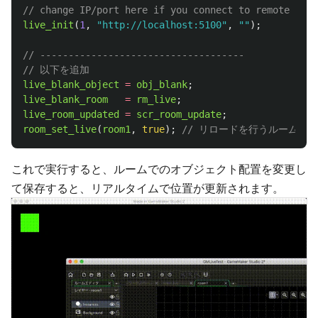
// change IP/port here if you connect to remote gmli
live_init
(
1
,
"
http://localhost:5100
"
,
""
);
// ------------------------------------
// 以下を追加
live_blank_object
=
obj_blank
;
live_blank_room
=
rm_live
;
live_room_updated
=
scr_room_update
;
room_set_live
(
room1
,
true
);
// リロードを行うルームを
これで実行すると、ルームでのオブジェクト配置を変更し
て保存すると、リアルタイムで位置が更新されます。