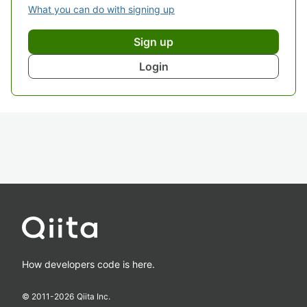
What you can do with signing up
Sign up
Login
How developers code is here.
© 2011-
2026
Qiita Inc.