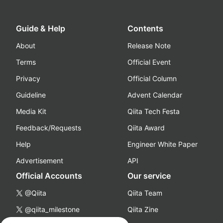
Guide & Help
Contents
About
Release Note
Terms
Official Event
Privacy
Official Column
Guideline
Advent Calendar
Media Kit
Qiita Tech Festa
Feedback/Requests
Qiita Award
Help
Engineer White Paper
Advertisement
API
Official Accounts
Our service
@Qiita
Qiita Team
@qiita_milestone
Qiita Zine