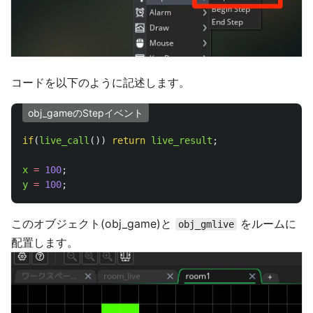
コードを以下のように記述します。
obj_gameのStepイベント
if
(
live_call
())
return
live_result
;
x
=
100
;
y
=
100
;
このオブジェクト(obj_game)と
をルームに
obj_gmlive
配置します。