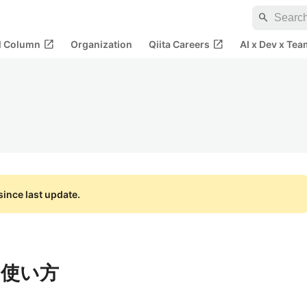
search
open_in_new
open_in_new
al Column
Organization
Qiita Careers
AI x Dev x Tea
ince last update.
の使い方