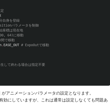
設定
(
自分自身を登録
ositionパラメータを制御
開始座標は現在地
200, 64)に移動
1秒間で移動
n
.
EASE_OUT
# ExpoOutで移動
回再生して終わる場合は指定不要
がアニメーションパラメータの設定となります。
有効にしていますが、これは通常は設定しなくても問題あ