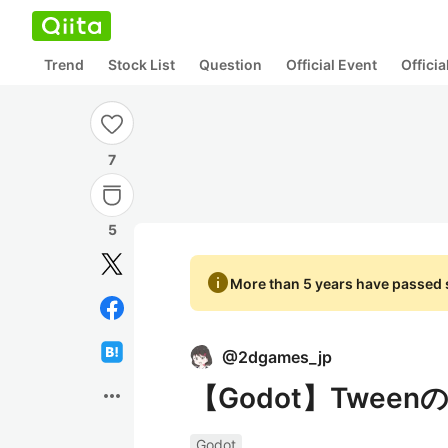
Trend
Stock List
Question
Official Event
Offici
7
5
info
More than 5 years have passed s
@
2dgames_jp
【Godot】Tween
more_horiz
Godot