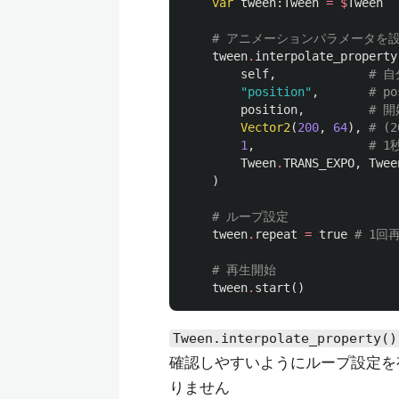
var
tween
:
Tween
=
$
Tween
# アニメーションパラメータを
tween
.
interpolate_property
self
,
# 
"position"
,
# p
position
,
# 
Vector2
(
200
,
64
),
# (
1
,
# 
Tween
.
TRANS_EXPO
,
Twee
)
# ループ設定
tween
.
repeat
=
true
# 1
# 再生開始
tween
.
start
()
Tween.interpolate_property()
確認しやすいようにループ設定を
りません