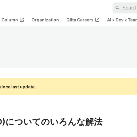
search
open_in_new
open_in_new
al Column
Organization
Qiita Careers
AI x Dev x Tea
ince last update.
66 D)についてのいろんな解法