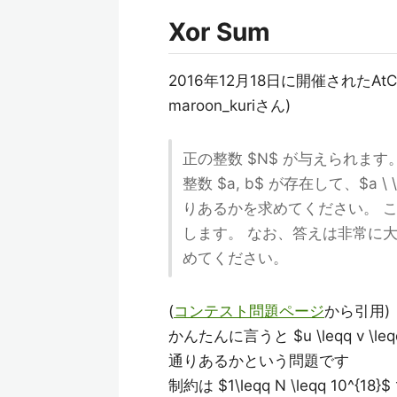
Xor Sum
2016年12月18日に開催されたAtCoder 
maroon_kuriさん)
正の整数 $N$ が与えられます。 $
整数 $a, b$ が存在して、$a \ \
りあるかを求めてください。 ここで
します。 なお、答えは非常に大
めてください。
(
コンテスト問題ページ
から引用)
かんたんに言うと $u \leqq v \leqq N$ 
通りあるかという問題です
制約は $1\leqq N \leqq 10^{18}