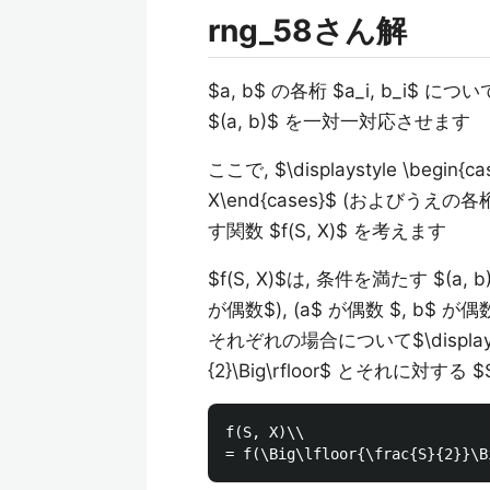
rng_58さん解
$a, b$ の各桁 $a_i, b_i$ につ
$(a, b)$ を一対一対応させます
ここで, $\displaystyle \begin{cases}
X\end{cases}$ (およびうえ
す関数 $f(S, X)$ を考えます
$f(S, X)$は, 条件を満たす $(a, 
が偶数$), (a$ が偶数 $, b
それぞれの場合について$\displaystyle \Big
{2}\Big\rfloor$ とそれに対する 
f(S, X)\\
