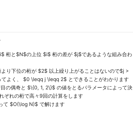
す
上位 $i$ 桁と$N$の上位 $i$ 桁の差が $j$であるような組み合わ
桁より下位の桁が $2$ 以上繰り上がることはないので$j >
ってよく、 $0 \leqq j \leqq 2$ とできることがわかります
i$ 桁目の偶奇と $\{0, 1, 2\}$ の値をとるパラメータによって決
れぞれの桁で高々9回の計算をします
て $O(\log N)$ で解けます