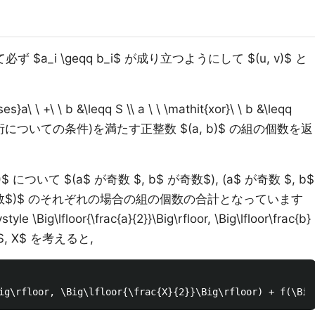
いて必ず $a_i \geqq b_i$ が成り立つようにして $(u, v)$ と
a\ \ +\ \ b &\leqq S \\ a \ \ \mathit{xor}\ \ b &\leqq
の各桁についての条件)を満たす正整数 $(a, b)$ の組の個数を返
b)$ について $(a$ が奇数 $, b$ が奇数$), (a$ が奇数 $, b$
$ が偶数$)$ のそれぞれの場合の組の個数の合計となっています
\lfloor{\frac{a}{2}}\Big\rfloor, \Big\lfloor\frac{b}
$S, X$ を考えると,