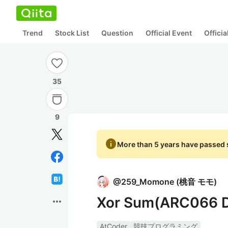
Trend
Stock List
Question
Official Event
Offici
35
9
info
More than 5 years have passed s
@
259_Momone
(
桃音 モモ
)
Xor Sum(ARC0
more_horiz
AtCoder
競技プログラミング