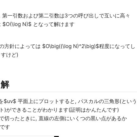
, 第一引数および第二引数は3つの呼び出しで互いに高々
O(\log N)$ となって解けます
よっては $O\big((\log N)^2\big)$程度になってし
すけど)
た解
 の組を$uv$ 平面上にプロットすると, パスカルの三角形(という
ト)ができることがわかります(証明はかんたんです)
で切ったときに, 直線の左側にいくつの黒い点があるか
いです