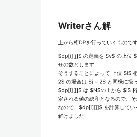
Writerさん解
上から桁DPを行っていくもので
$dp[i][j]$ の定義を $v$ の
せの数とします
そうすることによって 上位 $i$ 
2$ の場合は $j = 2$ と同様に扱
$dp[i][j]$ は $N$の上から $
定される値の総和となるので、そ
なので、$dp[i][j]$ を計算していっ
解けました