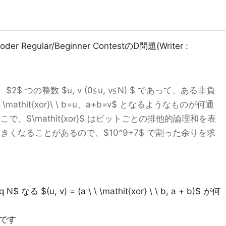
Regular/Beginner ContestのD問題(Writer :
2$ つの整数 $u, v (0≦u, v≦N) $ であって、ある非負
 \mathit{xor}\ \ b=u、a+b=v$ となるようなものが何通
、$\mathit{xor}$ はビットごとの排他的論理和を表
きくなることがあるので、$10^9+7$ で割った余りを求
なる $(u, v) = (a \ \ \mathit{xor} \ \ b, a + b)$ が何
$ です