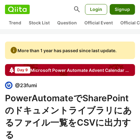
search
Login
Signup
Trend
Stock List
Question
Official Event
Official
info
More than 1 year has passed since last update.
Microsoft Power Automate
Advent Calendar
2022
Day 9
@
23fumi
PowerAutomateでSharePoint
のドキュメントライブラリにあ
るファイル一覧をCSVに出力す
る