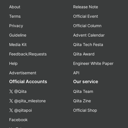
About
Release Note
Terms
Official Event
Privacy
Official Column
Guideline
Advent Calendar
Media Kit
Qiita Tech Festa
Feedback/Requests
Qiita Award
Help
Engineer White Paper
Advertisement
API
Official Accounts
Our service
@Qiita
Qiita Team
@qiita_milestone
Qiita Zine
@qiitapoi
Official Shop
Facebook