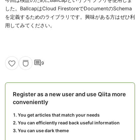
した。BallcapはCloud FirestoreでDocumentのSchema
を定義するためのライブラリです。興味がある方はぜひ利
用してみてください。
comment
9
Register as a new user and use Qiita more
conveniently
You get articles that match your needs
You can efficiently read back useful information
You can use dark theme