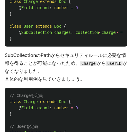
class
Charge
extends
Doc
{
@
Field
amount
:
number
=
0
}
class
User
extends
Doc
{
@
SubCollection
charges
:
Collection
<
Charge
>
=
new
}
SubCollectionのPathからセキュリティルールに必要な情
報を得ることが可能になったため、
から
が
Charge
userID
なくなりました。
具体的な利用例を見ていきましょう。
// Chargeを定義
class
Charge
extends
Doc
{
@
Field
amount
:
number
=
0
}
// Userを定義