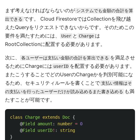
まず考えなければならないのが
システムでも金額の合計を算
です。 Cloud FirestoreではCollectionを飛び越
出できる
えたQueryをリクエストできないからです。そのためこの
要件を満たすためには、
と
は
User
Charge
RootCollectionに配置する必要があります。
次に、
を満足させ
各ユーザーは支払い金額の合計を算出できる
るためにChargeには
を配置する必要があります。
userID
またこうすることでどのUserのChargeかを判別可能にな
るため、セキュリティルールを書くことで
支払い情報はそ
も満
の支払いを行ったユーザーだけが読み込めるまた書き込める
たすことが可能です。
class
Charge
extends
Doc
{
@
Field
amount
:
number
=
0
@
Field
userID
!
:
string
}