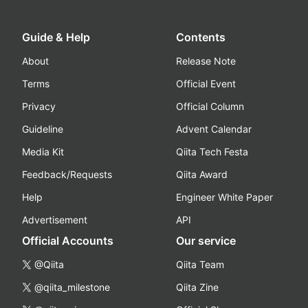
Guide & Help
Contents
About
Release Note
Terms
Official Event
Privacy
Official Column
Guideline
Advent Calendar
Media Kit
Qiita Tech Festa
Feedback/Requests
Qiita Award
Help
Engineer White Paper
Advertisement
API
Official Accounts
Our service
@Qiita
Qiita Team
@qiita_milestone
Qiita Zine