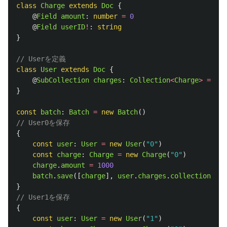
class
Charge
extends
Doc
{
@
Field
amount
:
number
=
0
@
Field
userID
!
:
string
}
// Userを定義
class
User
extends
Doc
{
@
SubCollection
charges
:
Collection
<
Charge
>
=
new
}
const
batch
:
Batch
=
new
Batch
()
// User0を保存
{
const
user
:
User
=
new
User
(
"
0
"
)
const
charge
:
Charge
=
new
Charge
(
"
0
"
)
charge
.
amount
=
1000
batch
.
save
([
charge
],
user
.
charges
.
collectionRefe
}
// User1を保存
{
const
user
:
User
=
new
User
(
"
1
"
)