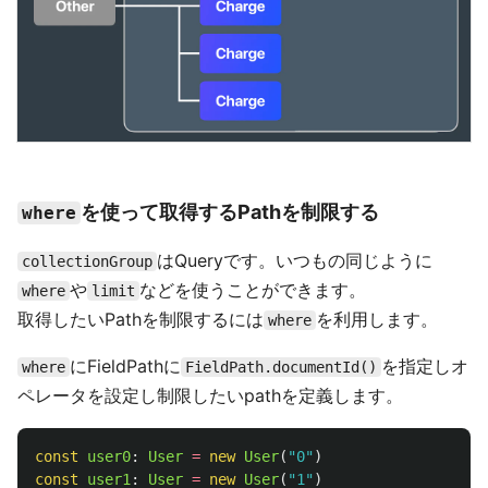
を使って取得するPathを制限する
where
はQueryです。いつもの同じように
collectionGroup
や
などを使うことができます。
where
limit
取得したいPathを制限するには
を利用します。
where
にFieldPathに
を指定しオ
where
FieldPath.documentId()
ペレータを設定し制限したいpathを定義します。
const
user0
:
User
=
new
User
(
"
0
"
)
const
user1
:
User
=
new
User
(
"
1
"
)