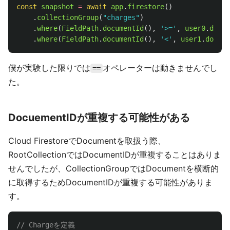
const
snapshot
=
await
app
.
firestore
()
.
collectionGroup
(
"
charges
"
)
.
where
(
FieldPath
.
documentId
(),
'
>=
'
,
user0
.
docum
.
where
(
FieldPath
.
documentId
(),
'
<
'
,
user1
.
docume
僕が実験した限りでは
オペレーターは動きませんでし
==
た。
DocuementIDが重複する可能性がある
Cloud FirestoreでDocumentを取扱う際、
RootCollectionではDocumentIDが重複することはありま
せんでしたが、CollectionGroupではDocumentを横断的
に取得するためDocumentIDが重複する可能性がありま
す。
// Chargeを定義