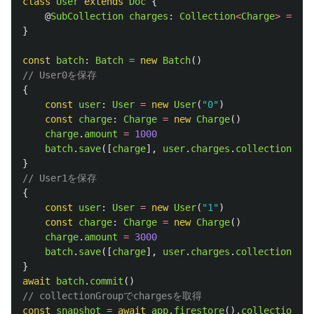
class
User
extends
Doc
{
@
SubCollection
charges
:
Collection
<
Charge
>
=
new
}
const
batch
:
Batch
=
new
Batch
()
// User0を保存
{
const
user
:
User
=
new
User
(
"
0
"
)
const
charge
:
Charge
=
new
Charge
()
charge
.
amount
=
1000
batch
.
save
([
charge
],
user
.
charges
.
collectionRefe
}
// User1を保存
{
const
user
:
User
=
new
User
(
"
1
"
)
const
charge
:
Charge
=
new
Charge
()
charge
.
amount
=
3000
batch
.
save
([
charge
],
user
.
charges
.
collectionRefe
}
await
batch
.
commit
()
// collectionGroupでchargesを取得
const
snapshot
=
await
app
.
firestore
().
collectionGro