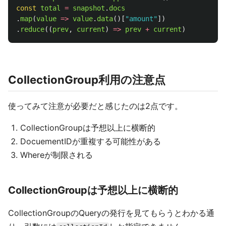
const
total
=
snapshot
.
docs
.
map
(
value
=>
value
.
data
()[
"
amount
"
])
.
reduce
((
prev
,
current
)
=>
prev
+
current
)
CollectionGroup利用の注意点
使ってみて注意が必要だと感じたのは2点です。
CollectionGroupは予想以上に横断的
DocuementIDが重複する可能性がある
Whereが制限される
CollectionGroupは予想以上に横断的
CollectionGroupのQueryの発行を見てもらうとわかる通