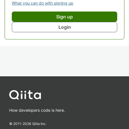
What you can do with signing up
Sign up
Login
How developers code is here.
© 2011-
2026
Qiita Inc.