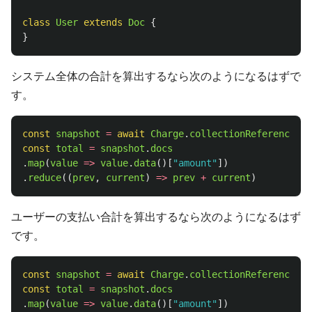
class
User
extends
Doc
{
}
システム全体の合計を算出するなら次のようになるはずで
す。
const
snapshot
=
await
Charge
.
collectionReference
().
const
total
=
snapshot
.
docs
.
map
(
value
=>
value
.
data
()[
"
amount
"
])
.
reduce
((
prev
,
current
)
=>
prev
+
current
)
ユーザーの支払い合計を算出するなら次のようになるはず
です。
const
snapshot
=
await
Charge
.
collectionReference
().
const
total
=
snapshot
.
docs
.
map
(
value
=>
value
.
data
()[
"
amount
"
])