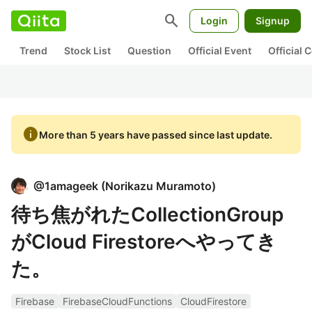
search
Login
Signup
Trend
Stock List
Question
Official Event
Official
info
More than 5 years have passed since last update.
@
1amageek
(
Norikazu Muramoto
)
待ち焦がれたCollectionGroup
がCloud Firestoreへやってき
た。
Firebase
FirebaseCloudFunctions
CloudFirestore