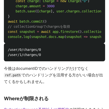
const
charge
:
Charge
=
new
Charge
(
"
0
"
)
charge
.
amount
=
3000
batch
.
save
([
charge
],
user
.
charges
.
collectionRefe
}
await
batch
.
commit
()
// collectionGroupでchargesを取得
const
snapshot
=
await
app
.
firestore
().
collectionGro
console
.
log
(
snapshot
.
docs
.
map
(
snapshot
=>
snapshot
.
r
/user/0/charges/0

今後はdocumentIDでのハンドリングだけでなく
でのハンドリングを活用する方がいい場合が出
ref.path
てくるかもしれません。
Whereが制限される