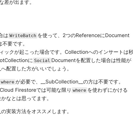
きな差が出ます。
場合は
を使って、2つのReferenceにDocument
WriteBatch
方は不要です。
クが起こった場合です。Collectionへのインサートは
ollectionに
Documentを配置した場合は性能が
Social
ion__へ配置した方がいいでしょう。
が必要で、__SubCollection__の方は不要です。
where
ud Firestoreでは可能な限り
を使わずにかける
where
若干優位かなとは思ってます。
ion__の実装方法をオススメします。