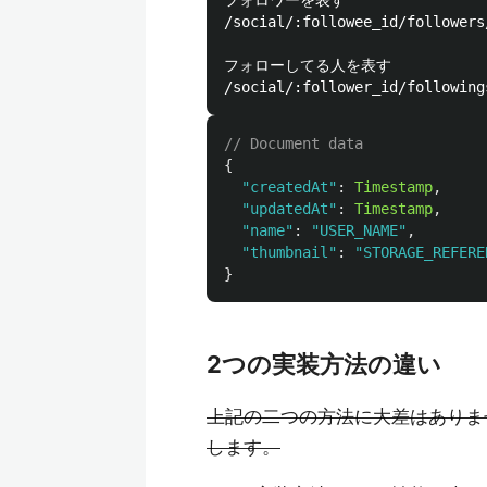
フォロワーを表す

/social/:followee_id/followers
フォローしてる人を表す

// Document data
{
"
createdAt
"
:
Timestamp
,
"
updatedAt
"
:
Timestamp
,
"
name
"
:
"
USER_NAME
"
,
"
thumbnail
"
:
"
STORAGE_REFERE
}
2つの実装方法の違い
上記の二つの方法に大差はありません
します。