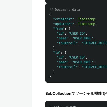
// Document data
{
"
createdAt
"
:
Timestamp
,
"
updatedAt
"
:
Timestamp
,
"
from
"
:
{
"
id
"
:
"
USER_ID
"
,
"
name
"
:
"
USER_NAME
"
,
"
thumbnail
"
:
"
STORAGE_REFE
},
"
to
"
:
{
"
id
"
:
"
USER_ID
"
,
"
name
"
:
"
USER_NAME
"
,
"
thumbnail
"
:
"
STORAGE_REFE
}
}
SubCollectionでソーシャル機能