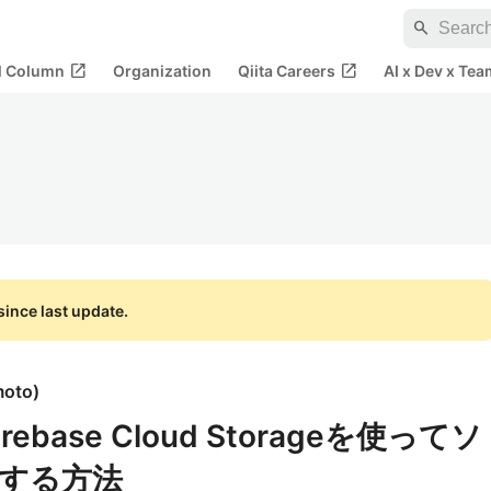
search
open_in_new
open_in_new
al Column
Organization
Qiita Careers
AI x Dev x Tea
ince last update.
moto
)
とFirebase Cloud Storageを使ってソ
する方法