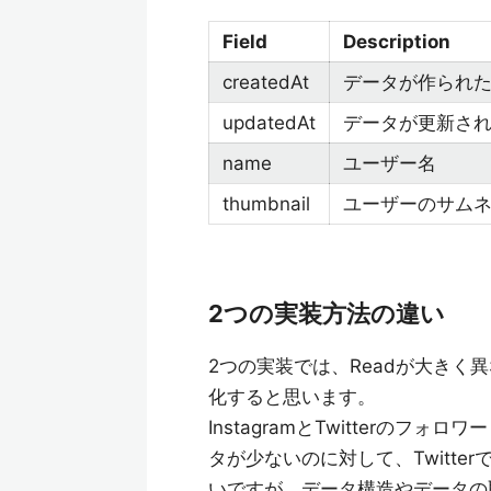
Field
Description
createdAt
データが作られ
updatedAt
データが更新さ
name
ユーザー名
thumbnail
ユーザーのサム
2つの実装方法の違い
2つの実装では、Readが大き
化すると思います。
InstagramとTwitterのフ
タが少ないのに対して、Twitt
いですが、データ構造やデータの