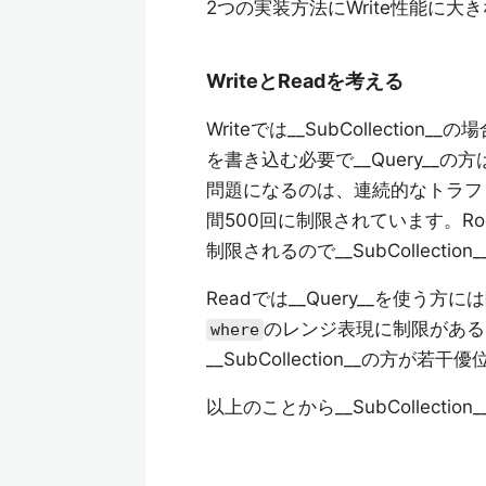
2つの実装方法にWrite性能に大
WriteとReadを考える
Writeでは__SubCollection__の
を書き込む必要で__Query__の
問題になるのは、連続的なトラフィッ
間500回に制限されています。RootC
制限されるので__SubCollect
Readでは__Query__を使う方には
のレンジ表現に制限があるClo
where
__SubCollection__の方が
以上のことから__SubCollect