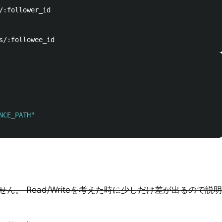
/:follower_id

NCE_PATH
"
。 Read/Writeを考えた時に少しだけ差が出るので説明