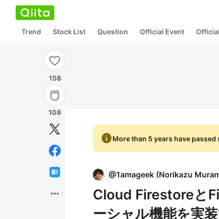
Trend
Stock List
Question
Official Event
Offici
158
108
info
More than 5 years have passed s
@
1amageek
(
Norikazu Mura
Cloud Firestore
more_horiz
ーシャル機能を実装