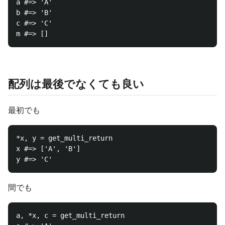
a #=> 'A'

b #=> 'B'

c #=> 'C'

配列は最後でなくても良い
最初でも
*x, y = get_multi_return

x #=> ['A', 'B']

間でも
a, *x, c = get_multi_return
