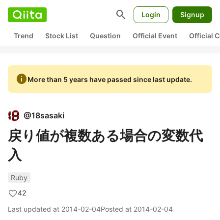
search
Login
Signup
Trend
Stock List
Question
Official Event
Official
info
More than 5 years have passed since last update.
@
18sasaki
戻り値が複数ある場合の変数代
入
Ruby
42
Last updated at
2014-02-04
Posted at
2014-02-04