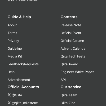
Guide & Help
Contents
About
Release Note
Terms
Official Event
Privacy
Official Column
Guideline
Advent Calendar
Media Kit
Qiita Tech Festa
Feedback/Requests
Qiita Award
Help
Engineer White Paper
Advertisement
API
Official Accounts
Our service
@Qiita
Qiita Team
@qiita_milestone
Qiita Zine