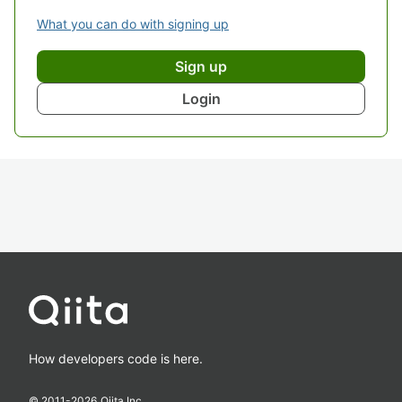
What you can do with signing up
Sign up
Login
How developers code is here.
© 2011-
2026
Qiita Inc.