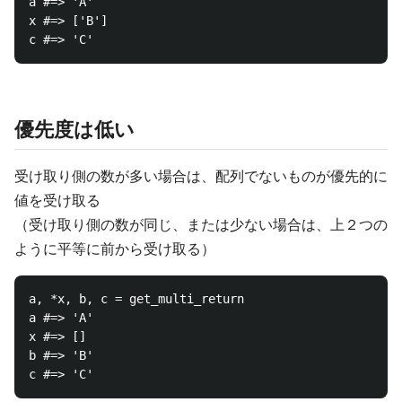
a #=> 'A'

x #=> ['B']

優先度は低い
受け取り側の数が多い場合は、配列でないものが優先的に
値を受け取る
（受け取り側の数が同じ、または少ない場合は、上２つの
ように平等に前から受け取る）
a, *x, b, c = get_multi_return

a #=> 'A'

x #=> []

b #=> 'B'
