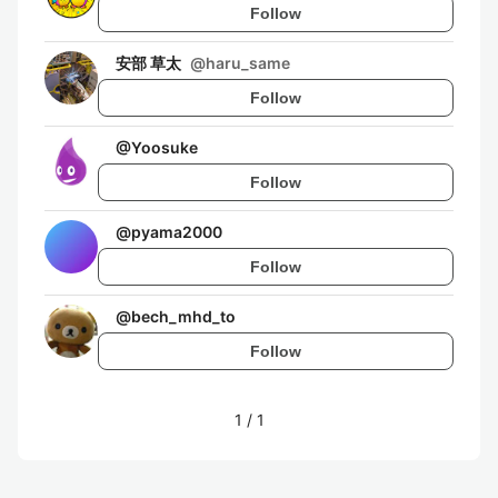
Follow
安部 草太
@
haru_same
Follow
@
Yoosuke
Follow
@
pyama2000
Follow
@
bech_mhd_to
Follow
1
/
1