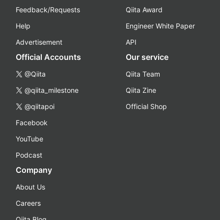
Feedback/Requests
Qiita Award
Help
Engineer White Paper
Advertisement
API
Official Accounts
Our service
@Qiita
Qiita Team
@qiita_milestone
Qiita Zine
@qiitapoi
Official Shop
Facebook
YouTube
Podcast
Company
About Us
Careers
Qiita Blog