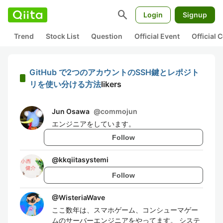
search
Login
Signup
Trend
Stock List
Question
Official Event
Official
GitHub で2つのアカウントのSSH鍵とレポジト
リを使い分ける方法
likers
Jun Osawa
@
commojun
エンジニアをしています。
Follow
@
kkqiitasystemi
Follow
@
WisteriaWave
ここ数年は、スマホゲーム、コンシューマゲー
ムのサーバーエンジニアをやってます。 システ