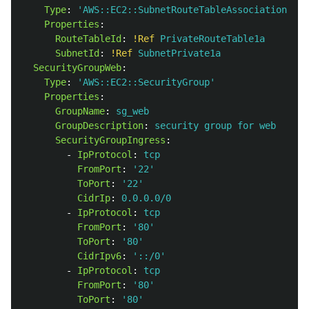
Type
:
'
AWS::EC2::SubnetRouteTableAssociation'
Properties
:
RouteTableId
:
!Ref
PrivateRouteTable1a
SubnetId
:
!Ref
SubnetPrivate1a
SecurityGroupWeb
:
Type
:
'
AWS::EC2::SecurityGroup'
Properties
:
GroupName
:
sg_web
GroupDescription
:
security group for web
SecurityGroupIngress
:
-
IpProtocol
:
tcp
FromPort
:
'
22'
ToPort
:
'
22'
CidrIp
:
0.0.0.0/0
-
IpProtocol
:
tcp
FromPort
:
'
80'
ToPort
:
'
80'
CidrIpv6
:
'
::/0'
-
IpProtocol
:
tcp
FromPort
:
'
80'
ToPort
:
'
80'