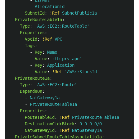
-
EIPNat
-
AllocationId
SubnetId
:
!Ref
SubnetPublic1a
PrivateRouteTable1a
:
Type
:
'
AWS::EC2::RouteTable'
Properties
:
VpcId
:
!Ref
VPC
Tags
:
-
Key
:
Name
Value
:
rtb-prv-apn1
-
Key
:
Application
Value
:
!Ref
'
AWS::StackId'
PrivateRoute1a
:
Type
:
'
AWS::EC2::Route'
DependsOn
:
-
NatGateway1a
-
PrivateRouteTable1a
Properties
:
RouteTableId
:
!Ref
PrivateRouteTable1a
DestinationCidrBlock
:
0.0.0.0/0
NatGatewayId
:
!Ref
NatGateway1a
PrivateSubnetRouteTableAssociatio1a
: