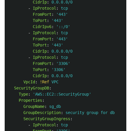
CidrIp
:
0.0.0.0/0
-
IpProtocol
:
tcp
FromPort
:
'
443'
ToPort
:
'
443'
CidrIpv6
:
'
::/0'
-
IpProtocol
:
tcp
FromPort
:
'
443'
ToPort
:
'
443'
CidrIp
:
0.0.0.0/0
-
IpProtocol
:
tcp
FromPort
:
'
3306'
ToPort
:
'
3306'
CidrIp
:
0.0.0.0/0
VpcId
:
!Ref
VPC
SecurityGroupDB
:
Type
:
'
AWS::EC2::SecurityGroup'
Properties
:
GroupName
:
sg_db
GroupDescription
:
security group for db
SecurityGroupIngress
:
-
IpProtocol
:
tcp