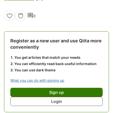
comment
0
Register as a new user and use Qiita more
conveniently
You get articles that match your needs
You can efficiently read back useful information
You can use dark theme
What you can do with signing up
Sign up
Login