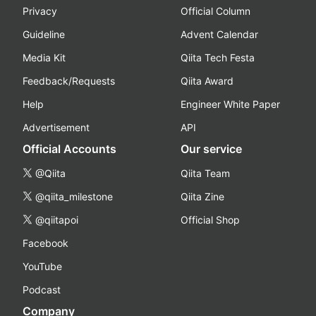
Privacy
Official Column
Guideline
Advent Calendar
Media Kit
Qiita Tech Festa
Feedback/Requests
Qiita Award
Help
Engineer White Paper
Advertisement
API
Official Accounts
Our service
@Qiita
Qiita Team
@qiita_milestone
Qiita Zine
@qiitapoi
Official Shop
Facebook
YouTube
Podcast
Company