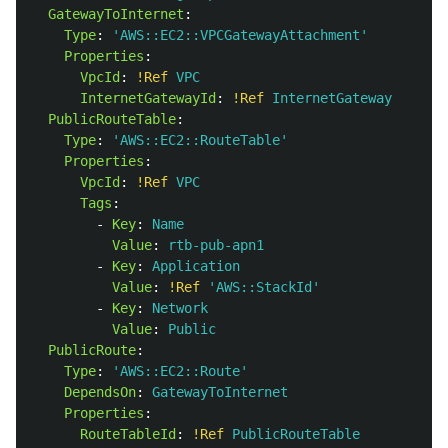
GatewayToInternet
:
Type
:
'
AWS::EC2::VPCGatewayAttachment'
Properties
:
VpcId
:
!Ref
VPC
InternetGatewayId
:
!Ref
InternetGateway
PublicRouteTable
:
Type
:
'
AWS::EC2::RouteTable'
Properties
:
VpcId
:
!Ref
VPC
Tags
:
-
Key
:
Name
Value
:
rtb-pub-apn1
-
Key
:
Application
Value
:
!Ref
'
AWS::StackId'
-
Key
:
Network
Value
:
Public
PublicRoute
:
Type
:
'
AWS::EC2::Route'
DependsOn
:
GatewayToInternet
Properties
:
RouteTableId
:
!Ref
PublicRouteTable