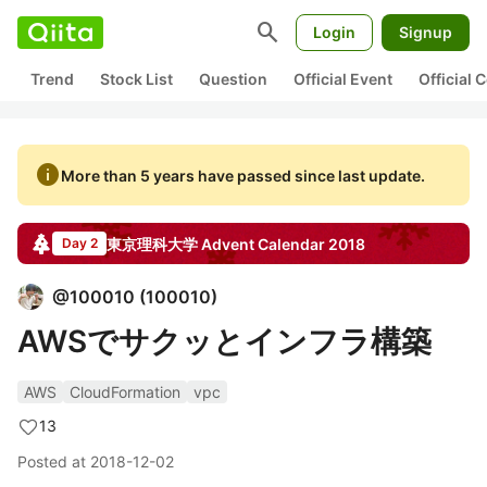
search
Login
Signup
Trend
Stock List
Question
Official Event
Official
info
More than 5 years have passed since last update.
東京理科大学
Advent Calendar
2018
Day 2
@
100010
(
100010
)
AWSでサクッとインフラ構築
AWS
CloudFormation
vpc
13
Posted at
2018-12-02