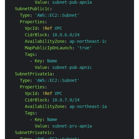
Value
:
subnet-pub-apn1a
SubnetPublic1c
:
Type
:
'
AWS::EC2::Subnet'
Properties
:
VpcId
:
!Ref
VPC
CidrBlock
:
10.0.6.0/24
AvailabilityZone
:
ap-northeast-1c
MapPublicIpOnLaunch
:
'
true'
Tags
:
-
Key
:
Name
Value
:
subnet-pub-apn1c
SubnetPrivate1a
:
Type
:
'
AWS::EC2::Subnet'
Properties
:
VpcId
:
!Ref
VPC
CidrBlock
:
10.0.7.0/24
AvailabilityZone
:
ap-northeast-1a
Tags
:
-
Key
:
Name
Value
:
subnet-prv-apn1a
SubnetPrivate1c
: