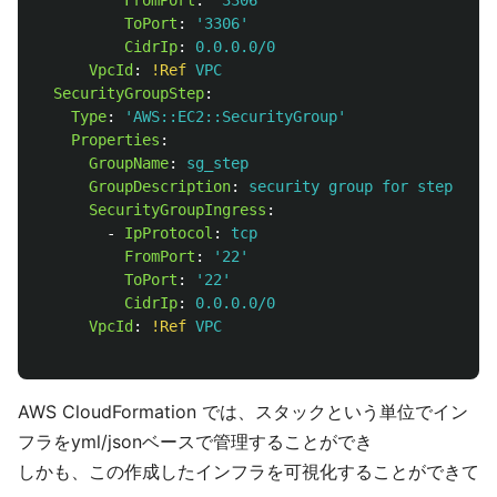
FromPort
:
'
3306'
ToPort
:
'
3306'
CidrIp
:
0.0.0.0/0
VpcId
:
!Ref
VPC
SecurityGroupStep
:
Type
:
'
AWS::EC2::SecurityGroup'
Properties
:
GroupName
:
sg_step
GroupDescription
:
security group for step
SecurityGroupIngress
:
-
IpProtocol
:
tcp
FromPort
:
'
22'
ToPort
:
'
22'
CidrIp
:
0.0.0.0/0
VpcId
:
!Ref
VPC
AWS CloudFormation では、スタックという単位でイン
フラをyml/jsonベースで管理することができ
しかも、この作成したインフラを可視化することができて