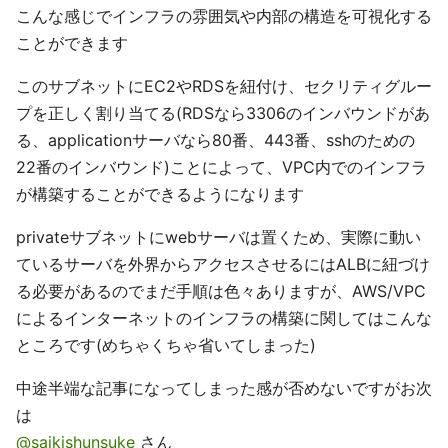
こんな感じでインフラの雰囲気や内部の構造を可視化する
ことができます
このサブネットにEC2やRDSを紐付け、セクリティグルー
プを正しく割り当てる(RDSなら3306のインバウンドがあ
る、applicationサーバなら80番、443番、sshのための
22番のインバウンド)ことによって、VPC内でのインフラ
が構築することができるようになります
privateサブネットにwebサーバは置くため、実際に動い
ているサーバを外界からアクセスさせるにはALBに紐づけ
る必要があるのでまだ手順は色々ありますが、AWS/VPC
によるインターネットのインフラの構築に関してはこんな
ところです(めちゃくちゃ省いてしまった)
中途半端な記事になってしまった感が否めないですがお次
は
@saikishunsuke
さん