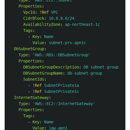
Type
:
'
AWS::EC2::Subnet'
Properties
:
VpcId
:
!Ref
VPC
CidrBlock
:
10.0.8.0/24
AvailabilityZone
:
ap-northeast-1c
Tags
:
-
Key
:
Name
Value
:
subnet-prv-apn1c
DbSubnetGroup
:
Type
:
'
AWS::RDS::DBSubnetGroup'
Properties
:
DBSubnetGroupDescription
:
DB subnet group
DBSubnetGroupName
:
db-subnet-group
SubnetIds
:
-
!Ref
SubnetPrivate1a
-
!Ref
SubnetPrivate1c
InternetGateway
:
Type
:
'
AWS::EC2::InternetGateway'
Properties
:
Tags
:
-
Key
:
Name
Value
:
igw-apn1