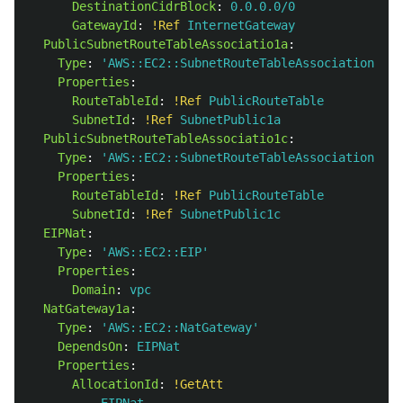
DestinationCidrBlock
:
0.0.0.0/0
GatewayId
:
!Ref
InternetGateway
PublicSubnetRouteTableAssociatio1a
:
Type
:
'
AWS::EC2::SubnetRouteTableAssociation'
Properties
:
RouteTableId
:
!Ref
PublicRouteTable
SubnetId
:
!Ref
SubnetPublic1a
PublicSubnetRouteTableAssociatio1c
:
Type
:
'
AWS::EC2::SubnetRouteTableAssociation'
Properties
:
RouteTableId
:
!Ref
PublicRouteTable
SubnetId
:
!Ref
SubnetPublic1c
EIPNat
:
Type
:
'
AWS::EC2::EIP'
Properties
:
Domain
:
vpc
NatGateway1a
:
Type
:
'
AWS::EC2::NatGateway'
DependsOn
:
EIPNat
Properties
:
AllocationId
:
!GetAtt