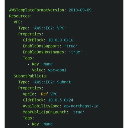
AWSTemplateFormatVersion
:
2010-09-09
Resources
:
VPC
:
Type
:
'
AWS::EC2::VPC'
Properties
:
CidrBlock
:
10.0.0.0/16
EnableDnsSupport
:
'
true'
EnableDnsHostnames
:
'
true'
Tags
:
-
Key
:
Name
Value
:
vpc-apn1
SubnetPublic1a
:
Type
:
'
AWS::EC2::Subnet'
Properties
:
VpcId
:
!Ref
VPC
CidrBlock
:
10.0.5.0/24
AvailabilityZone
:
ap-northeast-1a
MapPublicIpOnLaunch
:
'
true'
Tags
:
-
Key
:
Name