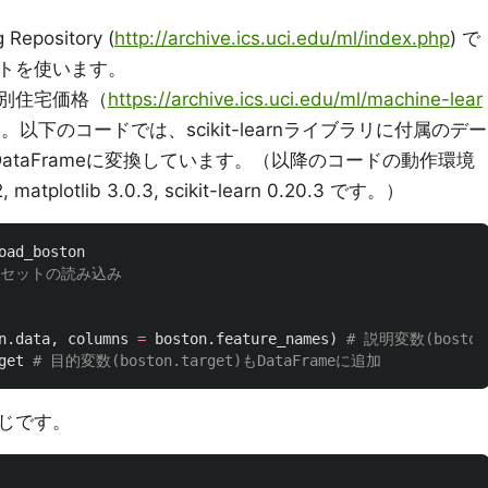
epository (
http://archive.ics.uci.edu/ml/index.php
) で
トを使います。
別住宅価格（
https://archive.ics.uci.edu/ml/machine-lear
。以下のコードでは、scikit-learnライブラリに付属のデー
DataFrameに変換しています。（以降のコードの動作環境
, matplotlib 3.0.3, scikit-learn 0.20.3 です。）
oad_boston
n
.
data
,
columns
=
boston
.
feature_names
)
get
じです。