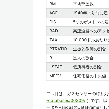
RM
平均部屋数
AGE
1940年より前に
DIS
5つのボストンの
RAD
高速道路へのアク
TAX
10,000ドルあた
PTRATIO
生徒と教師の割合
B
黒人の割合
LSTAT
低所得者の割合
MEDV
住宅価格の中央値（1
二つ目は、ガスセンサーの時系列
-databases/00309/
）です。以
ータをPandasのDataFram