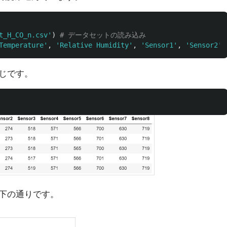
t_H_CO_n.csv
'
)
Temperature
'
,
'
Relative Humidity
'
,
'
Sensor1
'
,
'
Sensor2
'
,
じです。
下の通りです。