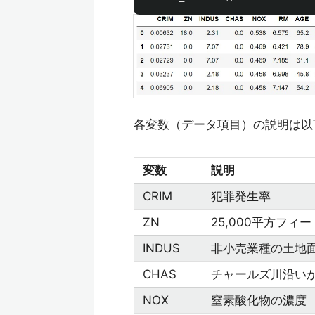
各変数（データ項目）の説明は以
変数
説明
CRIM
犯罪発生率
ZN
25,000平方フ
INDUS
非小売業種の土地
CHAS
チャールズ川沿い
NOX
窒素酸化物の濃度