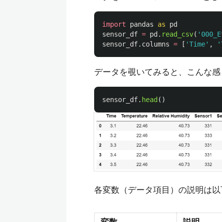
import
pandas
as
pd
sensor_df
=
pd
.
read_csv
(
'
000_E
sensor_df
.
columns
=
[
'
Time
'
,
'
データを覗いてみると、こんな感
sensor_df
.
head
()
各変数（データ項目）の説明は以