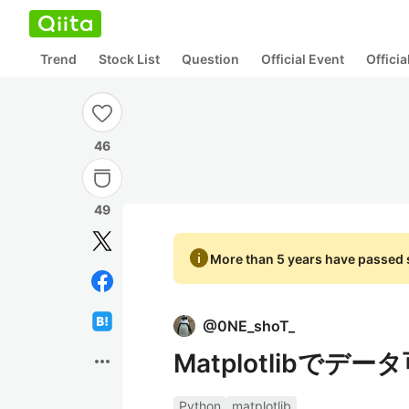
Trend
Stock List
Question
Official Event
Offici
46
49
info
More than 5 years have passed s
@
0NE_shoT_
Matplotlibでデー
more_horiz
Python
matplotlib