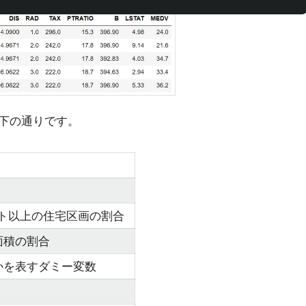
下の通りです。
ィート以上の住宅区画の割合
面積の割合
かを表すダミー変数