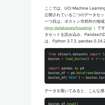
ここでは、UCI Machine Learning R
公開されている二つのデータセッ
一つ目は、ボストン市郊外の地域
ning-databases/housing/
）です
タセットを読み込み、Pandasの
は、Python 3.7.3, pandas 0.24.2
from
sklearn.datasets
import
l
boston
=
load_boston
()
import
pandas
as
pd
boston_df
=
pd
.
DataFrame
(
bosto
boston_df
[
'
MEDV
'
]
=
boston
.
tar
データを覗いてみると、こんな感
boston_df
.
head
()