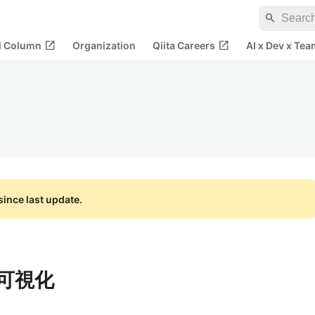
search
open_in_new
open_in_new
al Column
Organization
Qiita Careers
AI x Dev x Tea
ince last update.
タ可視化