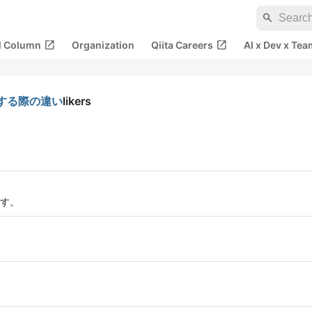
search
open_in_new
open_in_new
al Column
Organization
Qiita Careers
AI x Dev x Tea
を操作する際の違い
likers
す。