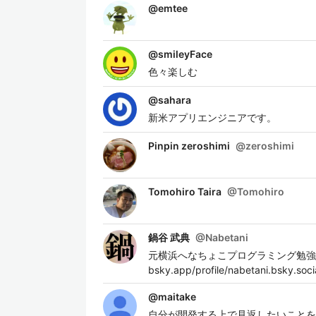
@
emtee
@
smileyFace
色々楽しむ
@
sahara
新米アプリエンジニアです。
Pinpin zeroshimi
@
zeroshimi
Tomohiro Taira
@
Tomohiro
鍋谷 武典
@
Nabetani
元横浜へなちょこプログラミング勉強会を主催
bsky.app/profile/nabetani.bsky.soci
@
maitake
自分が開発する上で見返したいことを