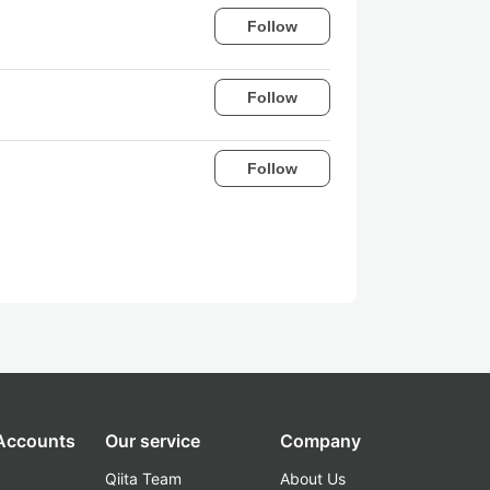
Follow
Follow
Follow
 Accounts
Our service
Company
Qiita Team
About Us