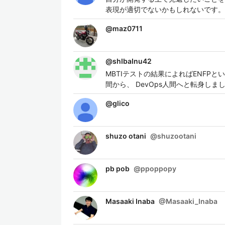
表現が適切でないかもしれないです。
@
maz0711
@
shIbaInu42
MBTIテストの結果によればENFP
間から、 DevOps人間へと転身しま
@
glico
shuzo otani
@
shuzootani
pb pob
@
ppoppopy
Masaaki Inaba
@
Masaaki_Inaba