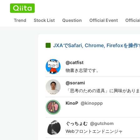
Trend
Stock List
Question
Official Event
Offici
JXAでSafari, Chrome, Firefox
@
catfist
物書き志望です。
@
sorami
「思考のための道具」に興味がありま
KinoP
@
kinoppp
ぐっちょむ
@
gutchom
Webフロントエンドニンジャ