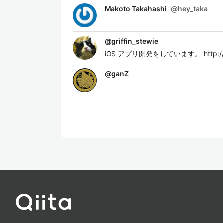
Makoto Takahashi
@
hey_taka
@
griffin_stewie
iOS アプリ開発をしています。 http://griffin
@
ganZ