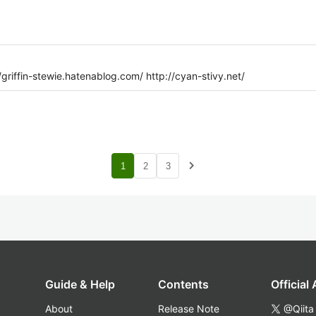
-stewie.hatenablog.com/ http://cyan-stivy.net/
navigate_next
1
2
3
Guide & Help
Contents
Official
About
Release Note
@Qiita