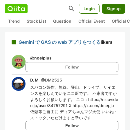
search
Login
Signup
Trend
Stock List
Question
Official Event
Official
Gemini で GAS の web アプリをつくる
likers
@
noelplus
Follow
D. M
@
DM2525
スパコン製作、無線、登山、ドライブ、サイエ
ンスを楽しんでいるニコ厨です。 不束者ですが
よろしくお願いします。 ニコ：https://nicovide
o.jp/user/84757291 X:https://x.com/dmepjp
依頼等ご自由に ディアちゃんマジ天使 いいね・
ストックいただけますと幸いです
Follow