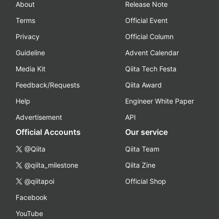
About
Release Note
Terms
Official Event
Privacy
Official Column
Guideline
Advent Calendar
Media Kit
Qiita Tech Festa
Feedback/Requests
Qiita Award
Help
Engineer White Paper
Advertisement
API
Official Accounts
Our service
@Qiita
Qiita Team
@qiita_milestone
Qiita Zine
@qiitapoi
Official Shop
Facebook
YouTube