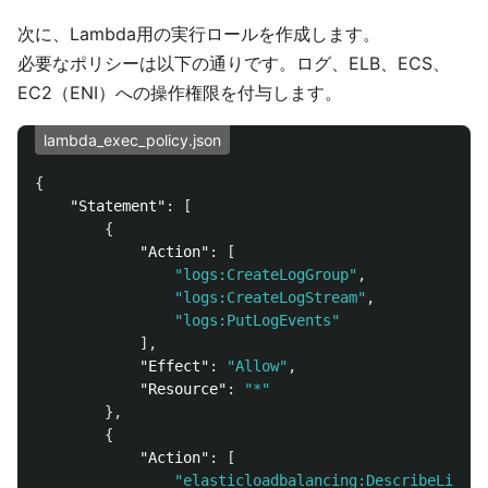
次に、Lambda用の実行ロールを作成します。
必要なポリシーは以下の通りです。ログ、ELB、ECS、
EC2（ENI）への操作権限を付与します。
lambda_exec_policy.json
{
"Statement"
:
[
{
"Action"
:
[
"logs:CreateLogGroup"
,
"logs:CreateLogStream"
,
"logs:PutLogEvents"
],
"Effect"
:
"Allow"
,
"Resource"
:
"*"
},
{
"Action"
:
[
"elasticloadbalancing:DescribeListen