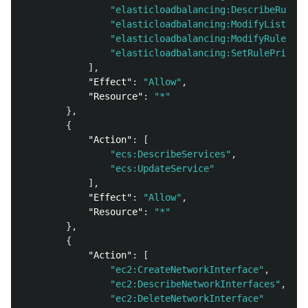
"elasticloadbalancing:DescribeRules"
"elasticloadbalancing:ModifyListener
"elasticloadbalancing:ModifyRule"
,
"elasticloadbalancing:SetRulePriorit
],
"Effect"
:
"Allow"
,
"Resource"
:
"*"
},
{
"Action"
:
[
"ecs:DescribeServices"
,
"ecs:UpdateService"
],
"Effect"
:
"Allow"
,
"Resource"
:
"*"
},
{
"Action"
:
[
"ec2:CreateNetworkInterface"
,
"ec2:DescribeNetworkInterfaces"
,
"ec2:DeleteNetworkInterface"