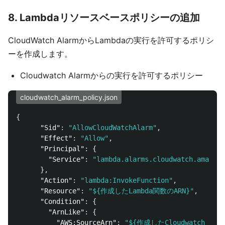
8. Lambdaリソースベースポリシーの追加
CloudWatch AlarmからLambdaの実行を許可するポリシ
ーを作成します。
Cloudwatch Alarmからの実行を許可するポリシー
cloudwatch_alarm_policy.json
{
"Sid"
:
"AllowCloudWatchAlarm"
,
"Effect"
:
"Allow"
,
"Principal"
:
{
"Service"
:
"lambda.alarms.cloudwatch.amazona
},
"Action"
:
"lambda:InvokeFunction"
,
"Resource"
:
"${作成したLambda関数のARN}"
,
"Condition"
:
{
"ArnLike"
:
{
"AWS:SourceArn"
:
"${作成したCloudwatch Alar