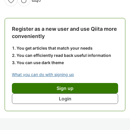
comment
0
Register as a new user and use Qiita more
conveniently
You get articles that match your needs
You can efficiently read back useful information
You can use dark theme
What you can do with signing up
Sign up
Login