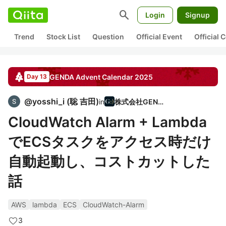
search
Login
Signup
Trend
Stock List
Question
Official Event
Official
GENDA
Advent Calendar
2025
Day 13
@
yosshi_i
(
聡 吉田
)
in
株式会社GENDA
CloudWatch Alarm + Lambda
でECSタスクをアクセス時だけ
自動起動し、コストカットした
話
AWS
lambda
ECS
CloudWatch-Alarm
3