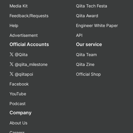
Media Kit
Qiita Tech Festa
Feedback/Requests
Qiita Award
Help
Engineer White Paper
Advertisement
API
Official Accounts
Our service
@Qiita
Qiita Team
@qiita_milestone
Qiita Zine
@qiitapoi
Official Shop
Facebook
YouTube
Podcast
Company
About Us
Careers