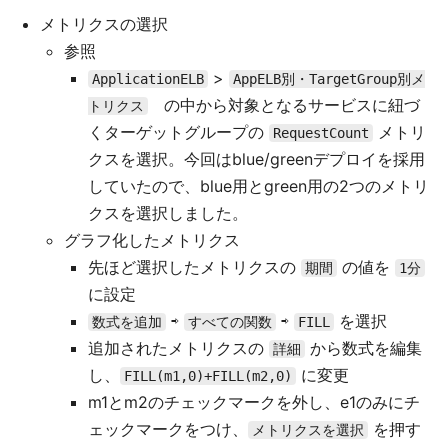
メトリクスの選択
参照
>
ApplicationELB
AppELB別・TargetGroup別メ
の中から対象となるサービスに紐づ
トリクス
くターゲットグループの
メトリ
RequestCount
クスを選択。今回はblue/greenデプロイを採用
していたので、blue用とgreen用の2つのメトリ
クスを選択しました。
グラフ化したメトリクス
先ほど選択したメトリクスの
の値を
期間
1分
に設定
⇨
⇨
を選択
数式を追加
すべての関数
FILL
追加されたメトリクスの
から数式を編集
詳細
し、
に変更
FILL(m1,0)+FILL(m2,0)
m1とm2のチェックマークを外し、e1のみにチ
ェックマークをつけ、
を押す
メトリクスを選択