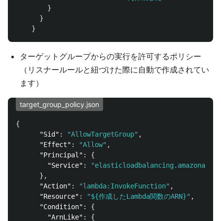
}
}
}
ターゲットグループからの実行を許可するポリシー
（リスナールールと紐づけた際に自動で作成されてい
ます）
target_group_policy.json
{
"Sid"
:
"AllowTargetGroup"
,
"Effect"
:
"Allow"
,
"Principal"
:
{
"Service"
:
"elasticloadbalancing.amazonaws.c
},
"Action"
:
"lambda:InvokeFunction"
,
"Resource"
:
"${作成したLambda関数のARN}"
,
"Condition"
:
{
"ArnLike"
:
{