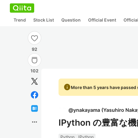
Trend
Stock List
Question
Official Event
Offici
92
102
info
More than 5 years have passed s
@
ynakayama
(
Yasuhiro Nak
IPython の豊富
more_horiz
Python
IPython