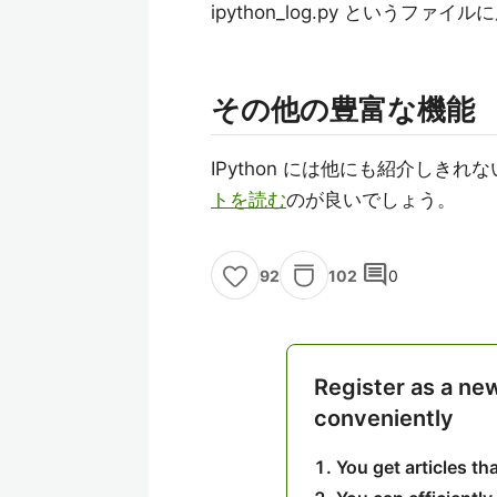
ipython_log.py というフ
その他の豊富な機能
IPython には他にも紹介しき
トを読む
のが良いでしょう。
comment
102
0
92
Register as a ne
conveniently
You get articles t