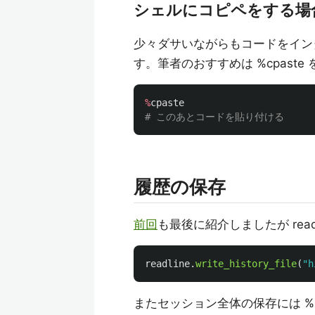
シェルにコピペをする場
少々ダサいながらもコードをイン
す。筆者のおすすめは %cpaste
%
cpaste
履歴の保存
前回
も最後に紹介しましたが readli
readline
.
write_history_file
(
"
h
またセッション全体の保存には %l