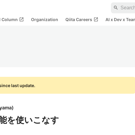
search
open_in_new
open_in_new
al Column
Organization
Qiita Careers
AI x Dev x Tea
ince last update.
ayama
)
な機能を使いこなす