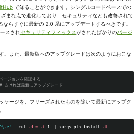
itHub
で知ることができます。シングルコードベースでの
などさまざまな点で進化しており、セキュリティなども改善されて
いるならすぐに最新の 2.0 系にアップデートするべきです。
リースされ
セキュリティフィックス
がされたばかりの
バージ
す。また、最新版へのアップグレードは次のようにおこな
n のバージョンを確認する
# 古ければ最新にアップグレード
たパッケージを、フリーズされたものを除いて最新にアップグ
。
^\-e'
 | 
cut
-d
=
-f
 1  | xargs pip 
install
-U