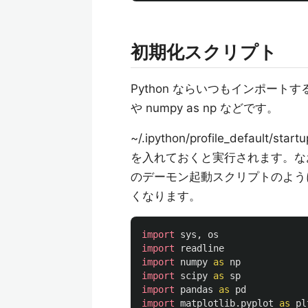
初期化スクリプト
Python ならいつもインポートす
や numpy as np などです。
~/.ipython/profile_defau
を入れておくと実行されます。なお
のデーモン起動スクリプトのように 
くなります。
import
sys
,
os
import
readline
import
numpy
as
np
import
scipy
as
sp
import
pandas
as
pd
import
matplotlib.pyplot
as
pl