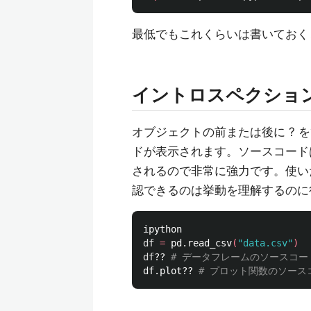
最低でもこれくらいは書いておく
イントロスペクショ
オブジェクトの前または後に ? をひ
ドが表示されます。ソースコード
されるので非常に強力です。使い
認できるのは挙動を理解するのに
df
=
 pd.read_csv
(
"data.csv"
)
df
?? 
# データフレームのソースコー
df.plot?? 
# プロット関数のソース