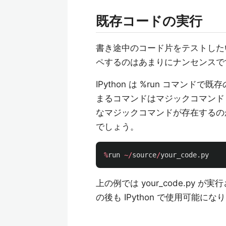
既存コードの実行
書き途中のコード片をテストした
ペするのはあまりにナンセンスで
IPython は %run コマン
まるコマンドはマジックコマンド
なマジックコマンドが存在するの
でしょう。
%
run
~/
source
/
your_code
.
py
上の例では your_code.p
の後も IPython で使用可能にな