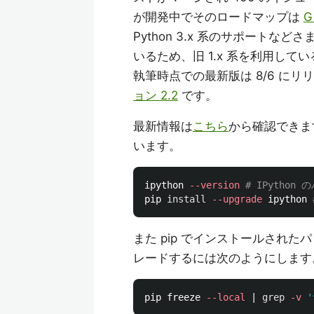
が開発中でそのロードマップは
G
Python 3.x 系のサポート
いるため、旧 1.x 系を利用して
執筆時点での最新版は 8/6 にリ
ョン 2.2
です。
最新情報は
こちら
から確認できま
います。
ipython 
--version
# IPytho
pip 
install
--upgrade
 ipython 
また pip でインストールされ
レードするには次のようにします
pip freeze 
--local
 | 
grep
-v
'