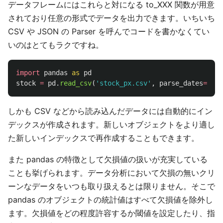
データフレームにはこれらと対になる to_XXX 関数が用意
されており任意の形式でデータを出力できます。いちいち
CSV や JSON の Parser を呼んでコードを書かなくてい
いのはとてもラクですね。
import
pandas
as
pd
stock
=
pd
.
read_csv
(
'
stock_px.csv
'
,
parse_dates
=
True
しかも CSV などから読み込んだデータには自動的にイン
デックスが作成されます。新しいオブジェクトをより適し
た新しいインデックスで再作成することもできます。
また pandas の特徴として欠損値の扱いが充実している
ことも挙げられます。データ分析において欠損の無いクリ
ーンなデータをいつも取り扱えるとは限りません。そこで
pandas のオブジェクトの統計値はすべて欠損値を除外し
ます。欠損値をどの程度許容するか閾値を設定したり、指