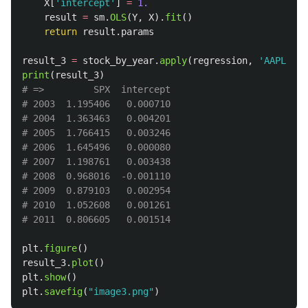
X
[
'
intercept
'
]
=
1.
result
=
sm
.
OLS
(
Y
,
X
).
fit
()
return
result
.
params
result_3
=
stock_by_year
.
apply
(
regression
,
'
AAPL
'
,
[
print
(
result_3
)
# =>         SPX  intercept

# 2003  1.195406   0.000710

# 2004  1.363463   0.004201

# 2005  1.766415   0.003246

# 2006  1.645496   0.000080

# 2007  1.198761   0.003438

# 2008  0.968016  -0.001110

# 2009  0.879103   0.002954

# 2010  1.052608   0.001261

plt
.
figure
()
result_3
.
plot
()
plt
.
show
()
plt
.
savefig
(
"
image3.png
"
)