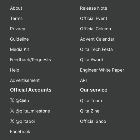
About
Release Note
Terms
Official Event
Privacy
Official Column
Guideline
Advent Calendar
Media Kit
Qiita Tech Festa
Feedback/Requests
Qiita Award
Help
Engineer White Paper
Advertisement
API
Official Accounts
Our service
@Qiita
Qiita Team
@qiita_milestone
Qiita Zine
@qiitapoi
Official Shop
Facebook