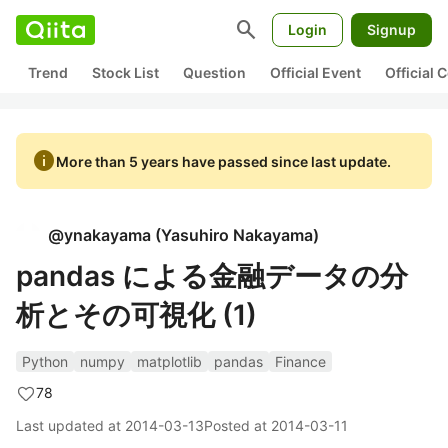
search
Login
Signup
Trend
Stock List
Question
Official Event
Official
info
More than 5 years have passed since last update.
@
ynakayama
(
Yasuhiro Nakayama
)
pandas による金融データの分
析とその可視化 (1)
Python
numpy
matplotlib
pandas
Finance
78
Last updated at
2014-03-13
Posted at
2014-03-11