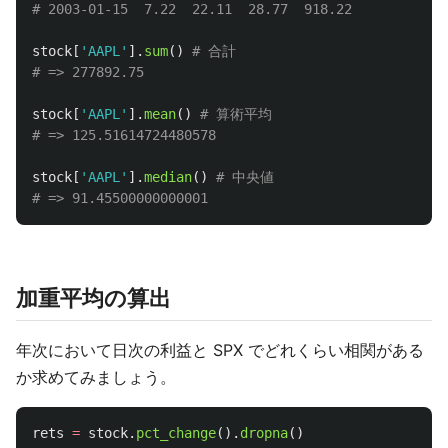
stock
[
'
AAPL
'
].
sum
()
# 合計

stock
[
'
AAPL
'
].
mean
()
# 算術平均

stock
[
'
AAPL
'
].
median
()
# 中央値

加重平均の算出
年次において日次の利益と SPX でどれくらい相関がある
か求めてみましょう。
rets
=
stock
.
pct_change
().
dropna
()