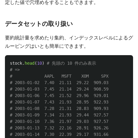
定した値で穴埋めをすることもできます。
データセットの取り扱い
要約統計量を求めたり集約、インデックスレベルによるグ
ルーピングはいとも簡単にできます。
stock
.
head
(
10
)
# 先頭の 10 件のみ表示

# =>

#             AAPL   MSFT    XOM     SPX

# 2003-01-02  7.40  21.11  29.22  909.03

# 2003-01-03  7.45  21.14  29.24  908.59

# 2003-01-06  7.45  21.52  29.96  929.01

# 2003-01-07  7.43  21.93  28.95  922.93

# 2003-01-08  7.28  21.31  28.83  909.93

# 2003-01-09  7.34  21.93  29.44  927.57

# 2003-01-10  7.36  21.97  29.03  927.57

# 2003-01-13  7.32  22.16  28.91  926.26

# 2003-01-14  7.30  22.39  29.17  931.66
