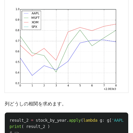
列どうしの相関を求めます。
result_2
=
stock_by_year
.
apply
(
lambda
g
:
g
[
'
AAPL
'
].
c
print
(
result_2
)
# =>
