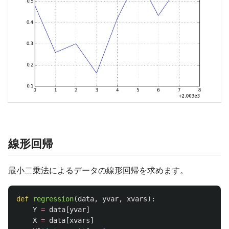
線形回帰
最小二乗法によるデータの線形回帰を求めます。
def
regression
(
data
,
yvar
,
xvars
):
Y
=
data
[
yvar
]
X
=
data
[
xvars
]