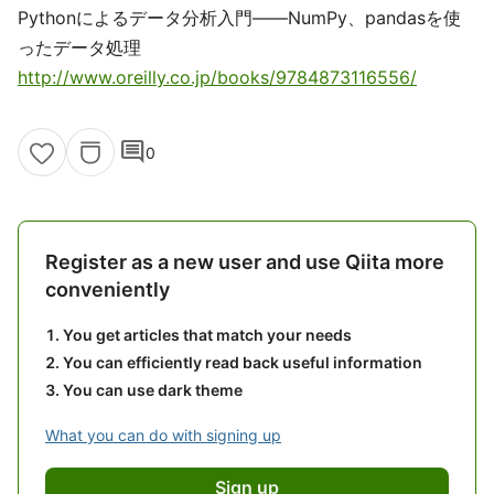
Pythonによるデータ分析入門――NumPy、pandasを使
ったデータ処理
http://www.oreilly.co.jp/books/9784873116556/
comment
0
Register as a new user and use Qiita more
conveniently
You get articles that match your needs
You can efficiently read back useful information
You can use dark theme
What you can do with signing up
Sign up