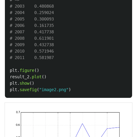
# 2003    0.480868

# 2004    0.259024

# 2005    0.300093

# 2006    0.161735

# 2007    0.417738

# 2008    0.611901

# 2009    0.432738

# 2010    0.571946

plt
.
figure
()
result_2
.
plot
()
plt
.
show
()
plt
.
savefig
(
"
image2.png
"
)