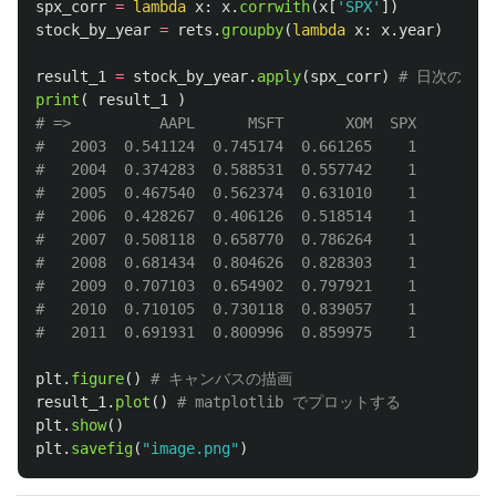
spx_corr
=
lambda
x
:
x
.
corrwith
(
x
[
'
SPX
'
])
stock_by_year
=
rets
.
groupby
(
lambda
x
:
x
.
year
)
result_1
=
stock_by_year
.
apply
(
spx_corr
)
print
(
result_1
)
# =>          AAPL      MSFT       XOM  SPX

#   2003  0.541124  0.745174  0.661265    1

#   2004  0.374283  0.588531  0.557742    1

#   2005  0.467540  0.562374  0.631010    1

#   2006  0.428267  0.406126  0.518514    1

#   2007  0.508118  0.658770  0.786264    1

#   2008  0.681434  0.804626  0.828303    1

#   2009  0.707103  0.654902  0.797921    1

#   2010  0.710105  0.730118  0.839057    1

plt
.
figure
()
result_1
.
plot
()
plt
.
show
()
plt
.
savefig
(
"
image.png
"
)