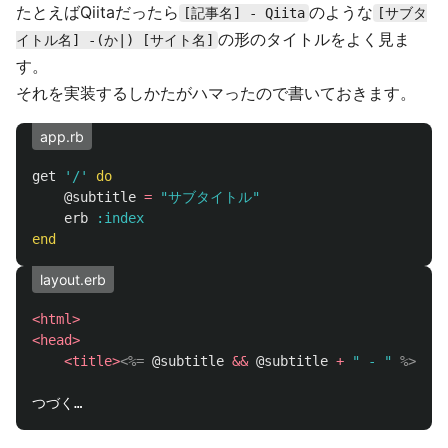
たとえばQiitaだったら
のような
[記事名] - Qiita
[サブタ
の形のタイトルをよく見ま
イトル名] -(か|) [サイト名]
す。
それを実装するしかたがハマったので書いておきます。
app.rb
get
'/'
do
@subtitle
=
"サブタイトル"
erb
:index
end
layout.erb
<html>
<head>
<title>
<%=
@subtitle
&&
@subtitle
+
" - "
%>
サイ