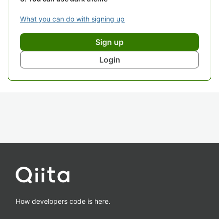
What you can do with signing up
Sign up
Login
How developers code is here.