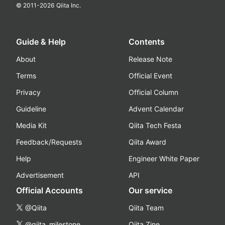
© 2011-
2026
Qiita Inc.
Guide & Help
Contents
About
Release Note
Terms
Official Event
Privacy
Official Column
Guideline
Advent Calendar
Media Kit
Qiita Tech Festa
Feedback/Requests
Qiita Award
Help
Engineer White Paper
Advertisement
API
Official Accounts
Our service
@Qiita
Qiita Team
@qiita_milestone
Qiita Zine