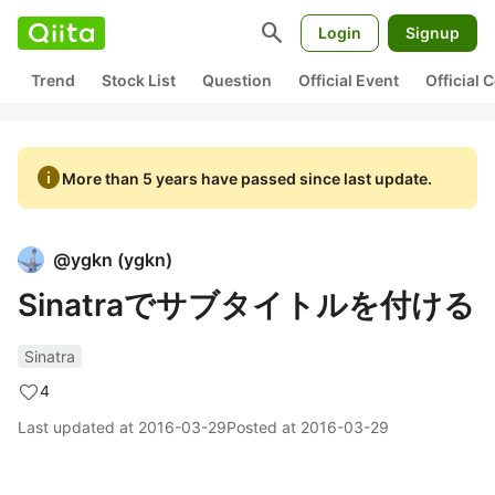
search
Login
Signup
Trend
Stock List
Question
Official Event
Official
info
More than 5 years have passed since last update.
@
ygkn
(
ygkn
)
Sinatraでサブタイトルを付ける
Sinatra
4
Last updated at
2016-03-29
Posted at
2016-03-29