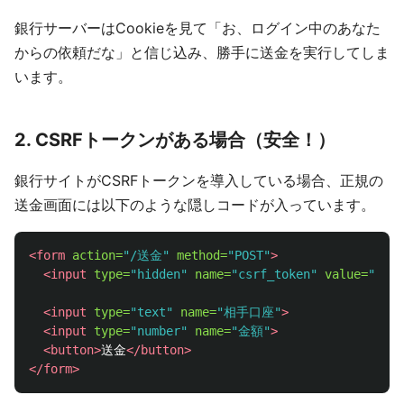
銀行サーバーはCookieを見て「お、ログイン中のあなた
からの依頼だな」と信じ込み、勝手に送金を実行してしま
います。
2. CSRFトークンがある場合（安全！）
銀行サイトがCSRFトークンを導入している場合、正規の
送金画面には以下のような隠しコードが入っています。
<form
action=
"/送金"
method=
"POST"
>
<input
type=
"hidden"
name=
"csrf_token"
value=
"a7f3
<input
type=
"text"
name=
"相手口座"
>
<input
type=
"number"
name=
"金額"
>
<button>
送金
</button>
</form>