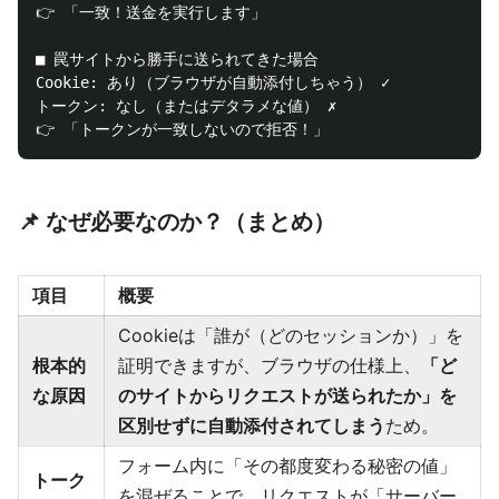
👉 「一致！送金を実行します」

■ 罠サイトから勝手に送られてきた場合

Cookie: あり（ブラウザが自動添付しちゃう） ✓

トークン: なし（またはデタラメな値） ✗

📌 なぜ必要なのか？（まとめ）
項目
概要
Cookieは「誰が（どのセッションか）」を
根本的
証明できますが、ブラウザの仕様上、
「ど
な原因
のサイトからリクエストが送られたか」を
区別せずに自動添付されてしまう
ため。
フォーム内に「その都度変わる秘密の値」
トーク
を混ぜることで、リクエストが「サーバー