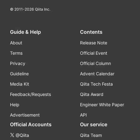
© 2011-
2026
Qiita Inc.
Guide & Help
Contents
About
Release Note
Terms
Official Event
Privacy
Official Column
Guideline
Advent Calendar
Media Kit
Qiita Tech Festa
Feedback/Requests
Qiita Award
Help
Engineer White Paper
Advertisement
API
Official Accounts
Our service
@Qiita
Qiita Team