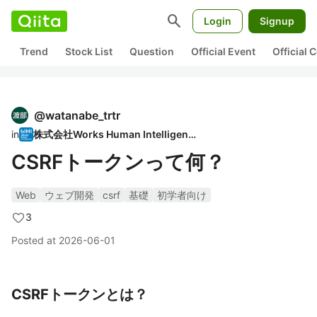
search
Login
Signup
Trend
Stock List
Question
Official Event
Official
@
watanabe_trtr
in
株式会社Works Human Intelligence
CSRFトークンって何？
Web
ウェブ開発
csrf
基礎
初学者向け
3
Posted at
2026-06-01
CSRFトークンとは？