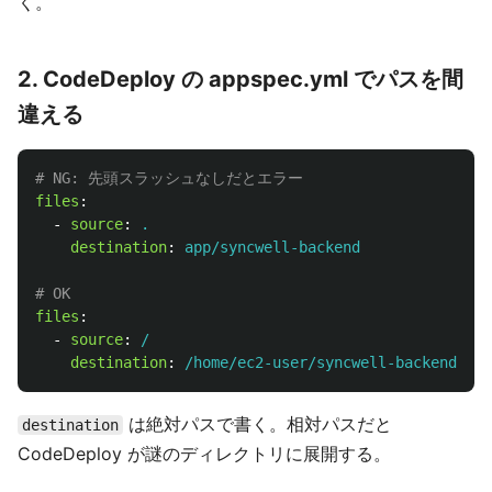
く。
2. CodeDeploy の appspec.yml でパスを間
違える
# NG: 先頭スラッシュなしだとエラー
files
:
-
source
:
.
destination
:
app/syncwell-backend
# OK
files
:
-
source
:
/
destination
:
/home/ec2-user/syncwell-backend
は絶対パスで書く。相対パスだと
destination
CodeDeploy が謎のディレクトリに展開する。