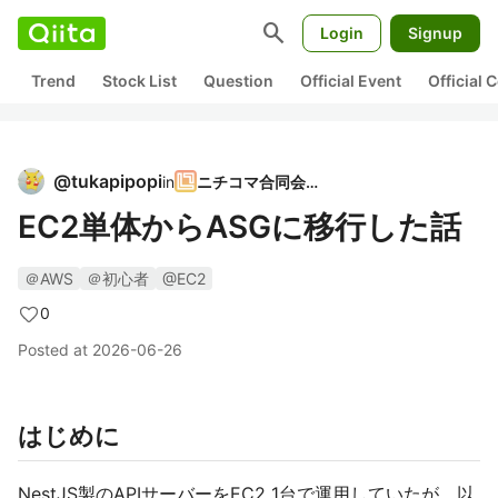
search
Login
Signup
Trend
Stock List
Question
Official Event
Official
@
tukapipopi
in
ニチコマ合同会社
EC2単体からASGに移行した話
＠AWS
＠初心者
@EC2
0
Posted at
2026-06-26
はじめに
NestJS製のAPIサーバーをEC2 1台で運用していたが、以