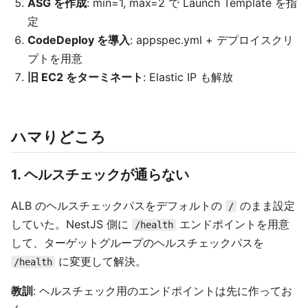
ASG を作成
: min=1, max=2 で Launch Template を指
定
CodeDeploy を導入
: appspec.yml + デプロイスクリ
プトを用意
旧 EC2 をターミネート
: Elastic IP も解放
ハマりどころ
1. ヘルスチェックが通らない
ALB のヘルスチェックパスをデフォルトの
のまま設定
/
していた。NestJS 側に
エンドポイントを用意
/health
して、ターゲットグループのヘルスチェックパスを
に変更して解決。
/health
教訓
: ヘルスチェック用のエンドポイントは先に作ってお