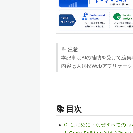
📝
注意
本記事はAIの補助を受けて編
内容は大規模Webアプリケー
📚 目次
0. はじめに：なぜすべてのJa
1. Code Splittingとは？3