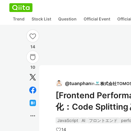
Trend
Stock List
Question
Official Event
Offici
14
10
@
tuanphan
in
[Frontend Perfo
化：Code Splittin
more_horiz
JavaScript
AI
フロントエンド
perf
14