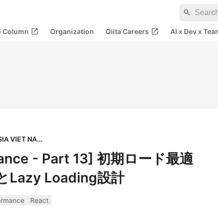
search
open_in_new
open_in_new
al Column
Organization
Qiita Careers
AI x Dev x Tea
株式会社TOMOSIA VIET NAM
rmance - Part 13] 初期ロード最適
gとLazy Loading設計
ormance
React