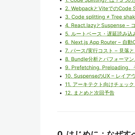
2. WebpackとViteでのCode S
3. Code splitting ≠ Tree 
4. React.lazyとSuspe
5. ルートベース・遅延読み
6. Next.js App Router –
7. パース/実行コスト – 見
8. Bundle分析とパフォー
9. Prefetching, Preloa
10. SuspenseのUX – 
11. アーキテクト向けチェッ
12. まとめと次回予告
0. はじめに：なぜすべ