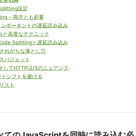
plitting設定
shaking – 両方とも必要
nse – コンポーネントの遅延読み込み
込みと高度なテクニック
 自動Code Splittingと遅延読み込み
落とされがちな落とし穴
マンスバジェット
ding、そしてHTTP/2/3のニュアンス
レイアウトシフトを避ける
クリスト
てのJavaScriptを同時に読み込む必