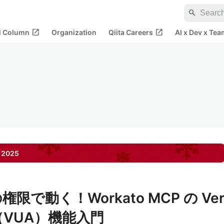
search
open_in_new
open_in_new
al Column
Organization
Qiita Careers
AI x Dev x Tea
2025
限で動く！Workato MCP の Ve
ess（VUA）機能入門