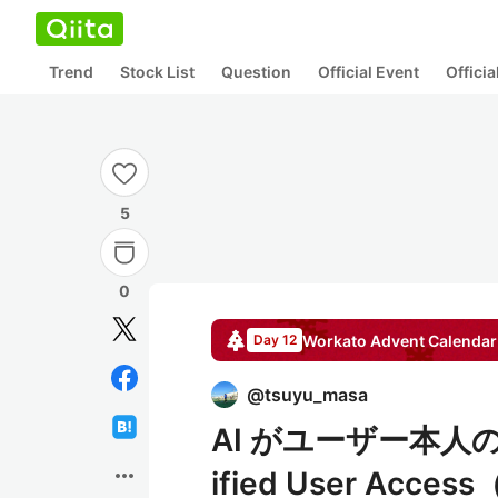
Trend
Stock List
Question
Official Event
Offici
5
0
Workato
Advent Calendar
Day 12
@
tsuyu_masa
AI がユーザー本人の権
more_horiz
ified User Acc