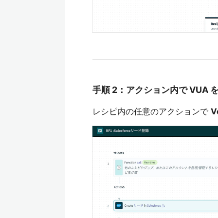
手順 2：アクション内で VUA
レシピ内の任意のアクションで
V