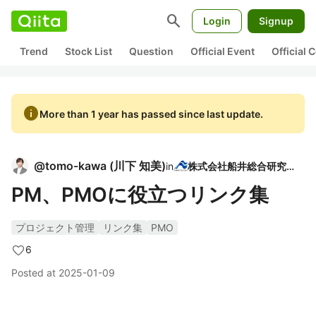
search
Login
Signup
Trend
Stock List
Question
Official Event
Official
info
More than 1 year has passed since last update.
@
tomo-kawa
(
川下 知美
)
in
株式会社船井総合研究所
PM、PMOに役立つリンク集
プロジェクト管理
リンク集
PMO
6
Posted at
2025-01-09