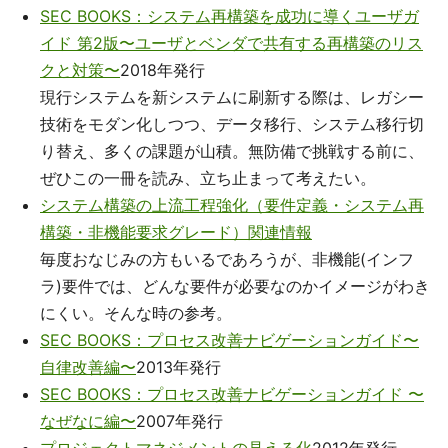
SEC BOOKS：システム再構築を成功に導くユーザガ
イド 第2版〜ユーザとベンダで共有する再構築のリス
クと対策〜
2018年発行
現行システムを新システムに刷新する際は、レガシー
技術をモダン化しつつ、データ移行、システム移行切
り替え、多くの課題が山積。無防備で挑戦する前に、
ぜひこの一冊を読み、立ち止まって考えたい。
システム構築の上流工程強化（要件定義・システム再
構築・非機能要求グレード）関連情報
毎度おなじみの方もいるであろうが、非機能(インフ
ラ)要件では、どんな要件が必要なのかイメージがわき
にくい。そんな時の参考。
SEC BOOKS：プロセス改善ナビゲーションガイド〜
自律改善編〜
2013年発行
SEC BOOKS：プロセス改善ナビゲーションガイド 〜
なぜなに編〜
2007年発行