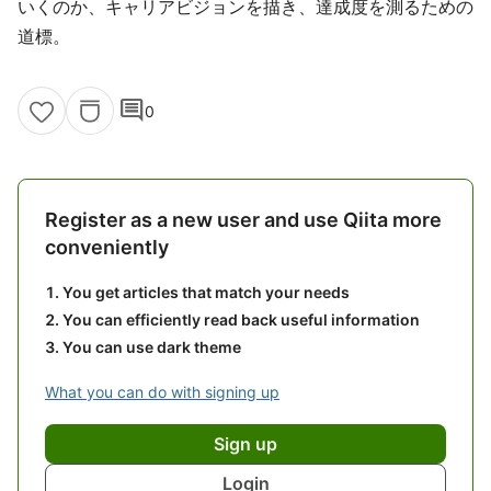
いくのか、キャリアビジョンを描き、達成度を測るための
道標。
comment
0
Register as a new user and use Qiita more
conveniently
You get articles that match your needs
You can efficiently read back useful information
You can use dark theme
What you can do with signing up
Sign up
Login