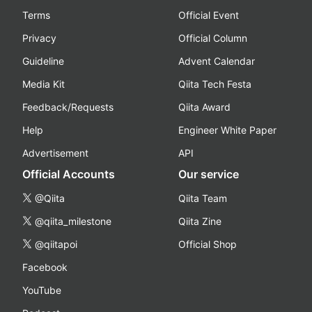
Terms
Official Event
Privacy
Official Column
Guideline
Advent Calendar
Media Kit
Qiita Tech Festa
Feedback/Requests
Qiita Award
Help
Engineer White Paper
Advertisement
API
Official Accounts
Our service
@Qiita
Qiita Team
@qiita_milestone
Qiita Zine
@qiitapoi
Official Shop
Facebook
YouTube