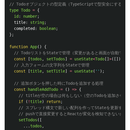
// Todoオブジェクトの型定義（TypeScriptで型安全にするた
type
Todo
=
{
id
:
number
;
title
:
string
;
completed
:
boolean
;
};
function
App
()
{
// TodoリストをStateで管理（変更があると画面が自動で
const
[
todos
,
setTodos
]
=
useState
<
Todo
[]
>
([]);
// 入力フォームの文字列をStateで管理
const
[
title
,
setTitle
]
=
useState
(
''
);
// 追加ボタンを押した時にTodoを追加する処理
const
handleAddTodo
=
()
=>
{
// titleが空の場合は何もしない（空のTodoを追加させな
if 
(
!
title
)
return
;
// スプレッド構文で新しい配列を作ってStateを更新する
// pushで直接変更するとReactが変化を検知できないた
setTodos
([
...
todos
,