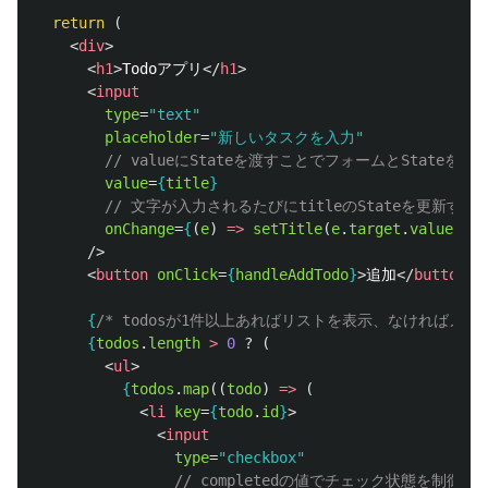
return 
(
<
div
>
<
h1
>
Todoアプリ
</
h1
>
<
input
type
=
"text"
placeholder
=
"新しいタスクを入力"
// valueにStateを渡すことでフォームとStateを同
value
=
{
title
}
// 文字が入力されるたびにtitleのStateを更新する
onChange
=
{
(
e
)
=>
setTitle
(
e
.
target
.
value
)
}
/>
<
button
onClick
=
{
handleAddTodo
}
>
追加
</
button
>
{
/* todosが1件以上あればリストを表示、なければメッ
{
todos
.
length
>
0
?
(
<
ul
>
{
todos
.
map
((
todo
)
=>
(
<
li
key
=
{
todo
.
id
}
>
<
input
type
=
"checkbox"
// completedの値でチェック状態を制御す