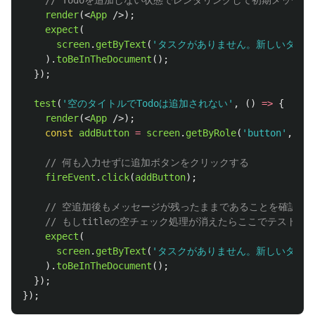
// Todoを追加しない状態でレンダリングして初期メッセ
render
(<
App
/>);
expect
(
screen
.
getByText
(
'
タスクがありません。新しいタスク
).
toBeInTheDocument
();
});
test
(
'
空のタイトルでTodoは追加されない
'
,
()
=>
{
render
(<
App
/>);
const
addButton
=
screen
.
getByRole
(
'
button
'
,
{
n
// 何も入力せずに追加ボタンをクリックする
fireEvent
.
click
(
addButton
);
// 空追加後もメッセージが残ったままであることを確認す
// もしtitleの空チェック処理が消えたらここでテストが
expect
(
screen
.
getByText
(
'
タスクがありません。新しいタスク
).
toBeInTheDocument
();
});
});