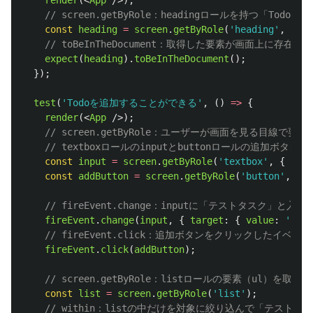
render
(<
App
/>);
// screen.getByRole：headingロールを持つ「T
const
heading
=
screen
.
getByRole
(
'
heading
'
,
{
na
// toBeInTheDocument：取得した要素が画面上に存在
expect
(
heading
).
toBeInTheDocument
();
});
test
(
'
Todoを追加することができる
'
,
()
=>
{
render
(<
App
/>);
// screen.getByRole：ユーザーが画面を見る目線で要
// textboxロールのinputとbuttonロールの追加ボタン
const
input
=
screen
.
getByRole
(
'
textbox
'
,
{
name
const
addButton
=
screen
.
getByRole
(
'
button
'
,
{
n
// fireEvent.change：inputに「テストタスク」
fireEvent
.
change
(
input
,
{
target
:
{
value
:
'
テス
// fireEvent.click：追加ボタンをクリックしたイベ
fireEvent
.
click
(
addButton
);
// screen.getByRole：listロールの要素（ul）を取得
const
list
=
screen
.
getByRole
(
'
list
'
);
// within：listの中だけを対象に絞り込んで「テストタ