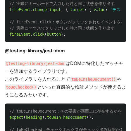
// 実際にキーボードで入力した時と同じ状態を作り出す
fireEvent
.
change
(
input
,
{
target
:
{
value
:
'
テストタ
// fireEvent.click：ボタンがクリックされたイベントを発火
// 実際にマウスでクリックした時と同じ状態を作り出す
fireEvent
.
click
(
button
);
@testing-library/jest-dom
はDOMに特化したマッチャ
@testing-library/jest-dom
ーを追加するライブラリです。
このライブラリを入れることで
や
toBeInTheDocument()
といった直感的な検証メソッドが使えるよ
toBeChecked()
うになるみたいです。
// toBeInTheDocument：その要素が画面上に存在するかを確
expect
(
heading
).
toBeInTheDocument
();
// toBeChecked：チェックボックスがチェック済み状態かを確