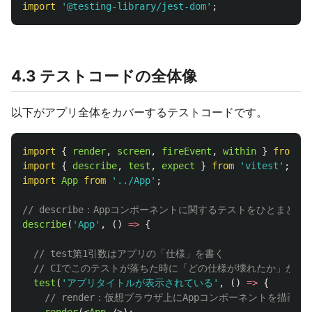
import
'
@testing-library/jest-dom
'
;
4.3 テストコードの全体像
以下がアプリ全体をカバーするテストコードです。
import
{
render
,
screen
,
fireEvent
,
within
}
from
'
@
import
{
describe
,
test
,
expect
}
from
'
vitest
'
;
import
App
from
'
../App
'
;
// describe：Appコンポーネントに関するテストをひとまとめ
describe
(
'
App
'
,
()
=>
{
// test第1引数はアプリの「仕様」を書く
// CIでこのテストが落ちた時に「どの仕様が壊れたか」が一
test
(
'
アプリタイトルが表示されている
'
,
()
=>
{
// render：仮想ブラウザ上にAppコンポーネントを描画す