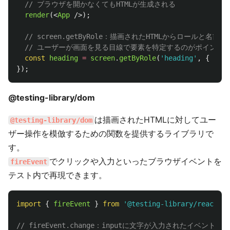
// ブラウザを開かなくてもHTMLが生成される
render
(<
App
/>);
// screen.getByRole：描画されたHTMLからロールと名
// ユーザーが画面を見る目線で要素を特定するのがポイント
const
heading
=
screen
.
getByRole
(
'
heading
'
,
{
name
});
@testing-library/dom
は描画されたHTMLに対してユー
@testing-library/dom
ザー操作を模倣するための関数を提供するライブラリで
す。
でクリックや入力といったブラウザイベントを
fireEvent
テスト内で再現できます。
import
{
fireEvent
}
from
'
@testing-library/react
'
;
// fireEvent.change：inputに文字が入力されたイベントを