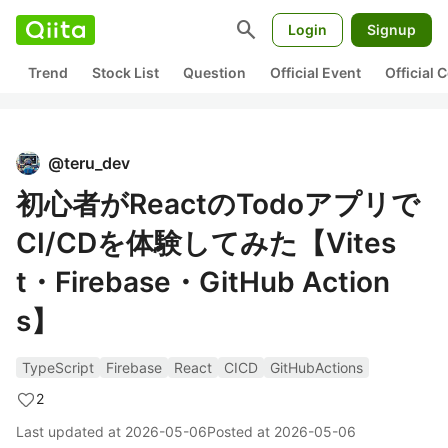
search
Login
Signup
Trend
Stock List
Question
Official Event
Official
@
teru_dev
初心者がReactのTodoアプリで
CI/CDを体験してみた【Vites
t・Firebase・GitHub Action
s】
TypeScript
Firebase
React
CICD
GitHubActions
2
Last updated at
2026-05-06
Posted at
2026-05-06