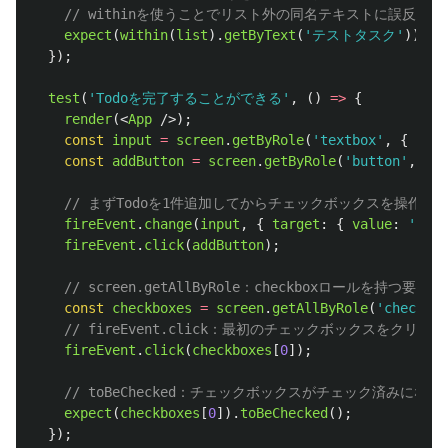
// withinを使うことでリスト外の同名テキストに誤反応
expect
(
within
(
list
).
getByText
(
'
テストタスク
'
)).
to
});
test
(
'
Todoを完了することができる
'
,
()
=>
{
render
(<
App
/>);
const
input
=
screen
.
getByRole
(
'
textbox
'
,
{
name
const
addButton
=
screen
.
getByRole
(
'
button
'
,
{
n
// まずTodoを1件追加してからチェックボックスを操作す
fireEvent
.
change
(
input
,
{
target
:
{
value
:
'
テス
fireEvent
.
click
(
addButton
);
// screen.getAllByRole：checkboxロールを持つ
const
checkboxes
=
screen
.
getAllByRole
(
'
checkbox
// fireEvent.click：最初のチェックボックスをクリ
fireEvent
.
click
(
checkboxes
[
0
]);
// toBeChecked：チェックボックスがチェック済みにな
expect
(
checkboxes
[
0
]).
toBeChecked
();
});