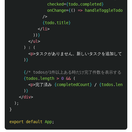
checked
=
{
todo
.
completed
}
onChange
=
{
()
=>
handleToggleTodo
(
tod
/>
{
todo
.
title
}
</
li
>
))
}
</
ul
>
)
:
(
<
p
>
タスクがありません。新しいタスクを追加してくだ
)
}
{
/* todosが1件以上ある時だけ完了件数を表示する */
}
{
todos
.
length
>
0
&&
(
<
p
>
完了済み 
{
completedCount
}
 / 
{
todos
.
length
}
)
}
</
div
>
);
}
export
default
App
;