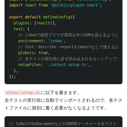
import
react
from
'
@vitejs/plugin-react
'
;
export
default
defineConfig
({
plugins
:
[
react
()],
test
:
{
// jsdomで仮想ブラウザ環境を作りDOMを扱えるようにする
environment
:
'
jsdom
'
,
// test・describe・expectをimportなしで使えるよう
globals
:
true
,
// 全テストの実行前に必ず読み込まれるセットアップファ
setupFiles
:
'
./vitest.setup.ts
'
,
},
});
に以下を書きます。
vitest.setup.ts
全テストの実行前に自動でインポートされるので、各テス
トファイルに個別に書く必要がなくなるようです。
// toBeInTheDocumentなどのDOM用マッチャーを全テスト