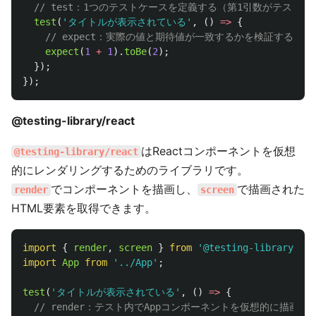
// test：1つのテストケースを定義する（第1引数がテスト
test
(
'
タイトルが表示されている
'
,
()
=>
{
// expect：実際の値と期待値が一致するかを検証する
expect
(
1
+
1
).
toBe
(
2
);
});
});
@testing-library/react
はReactコンポーネントを仮想
@testing-library/react
的にレンダリングするためのライブラリです。
でコンポーネントを描画し、
で描画された
render
screen
HTML要素を取得できます。
import
{
render
,
screen
}
from
'
@testing-library/rea
import
App
from
'
../App
'
;
test
(
'
タイトルが表示されている
'
,
()
=>
{
// render：テスト内でAppコンポーネントを仮想的に描画す