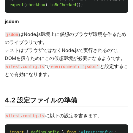
expect
(
checkbox
).
toBeChecked
();
jsdom
はNode.js環境上に仮想のブラウザ環境を作るため
jsdom
のライブラリです。
テストはブラウザではなくNode.jsで実行されるので、
DOMを扱うためにこの仮想環境が必要になるようです。
で
と設定するこ
vitest.config.ts
environment: 'jsdom'
とで有効になります。
4.2 設定ファイルの準備
に以下の設定を書きます。
vitest.config.ts
import
{
defineConfig
}
from
'
vitest/config
'
;