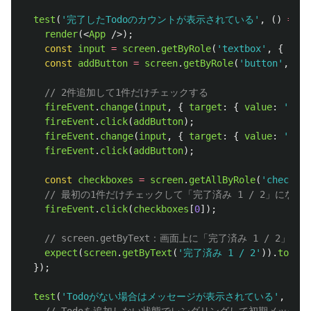
test
(
'
完了したTodoのカウントが表示されている
'
,
()
=>
{
render
(<
App
/>);
const
input
=
screen
.
getByRole
(
'
textbox
'
,
{
name
const
addButton
=
screen
.
getByRole
(
'
button
'
,
{
n
// 2件追加して1件だけチェックする
fireEvent
.
change
(
input
,
{
target
:
{
value
:
'
テス
fireEvent
.
click
(
addButton
);
fireEvent
.
change
(
input
,
{
target
:
{
value
:
'
テス
fireEvent
.
click
(
addButton
);
const
checkboxes
=
screen
.
getAllByRole
(
'
checkbox
// 最初の1件だけチェックして「完了済み 1 / 2」にな
fireEvent
.
click
(
checkboxes
[
0
]);
// screen.getByText：画面上に「完了済み 1 / 
expect
(
screen
.
getByText
(
'
完了済み 1 / 2
'
)).
toBeIn
});
test
(
'
Todoがない場合はメッセージが表示されている
'
,
()