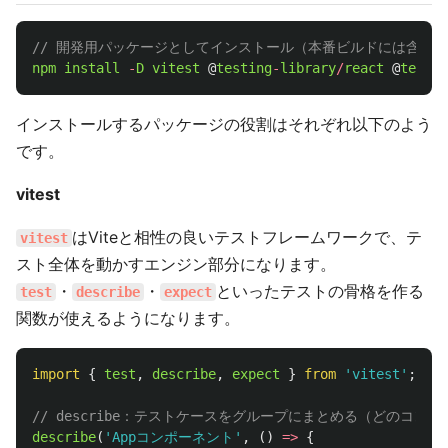
// 開発用パッケージとしてインストール（本番ビルドには含ま
npm
install
-
D
vitest
@
testing
-
library
/
react
@
testin
インストールするパッケージの役割はそれぞれ以下のよう
です。
vitest
はViteと相性の良いテストフレームワークで、テ
vitest
スト全体を動かすエンジン部分になります。
・
・
といったテストの骨格を作る
test
describe
expect
関数が使えるようになります。
import
{
test
,
describe
,
expect
}
from
'
vitest
'
;
// describe：テストケースをグループにまとめる（どのコン
describe
(
'
Appコンポーネント
'
,
()
=>
{