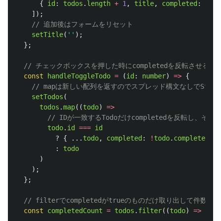
{
id
:
todos
.
length
+
1
,
title
,
completed
:
fals
]);
// 追加後はフォームをリセット
setTitle
(
''
);
};
// チェックボックスを押した時にcompletedを反転させる処
const
handleToggleTodo
=
(
id
:
number
)
=>
{
// mapは新しい配列を返すのでスプレッド構文なしでStat
setTodos
(
todos
.
map
((
todo
)
=>
// IDが一致するTodoだけcompletedを反転し、
todo
.
id
===
id
?
{
...
todo
,
completed
:
!
todo
.
completed
}
:
todo
)
);
};
// filterでcompletedがtrueのものだけ取り出して件数を
const
completedCount
=
todos
.
filter
((
todo
)
=>
todo