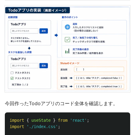
今回作ったTodoアプリのコード全体を確認します。
import
{
useState
}
from
'
react
'
;
import
'
./index.css
'
;