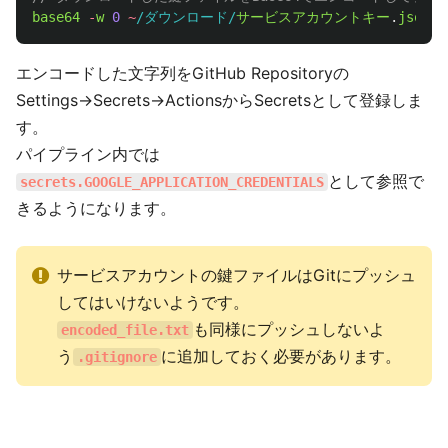
base64
-
w
0
~
/ダウンロード/
サービスアカウントキー
.
json
>
エンコードした文字列をGitHub Repositoryの
Settings→Secrets→ActionsからSecretsとして登録しま
す。
パイプライン内では
として参照で
secrets.GOOGLE_APPLICATION_CREDENTIALS
きるようになります。
サービスアカウントの鍵ファイルはGitにプッシュ
してはいけないようです。
も同様にプッシュしないよ
encoded_file.txt
う
に追加しておく必要があります。
.gitignore