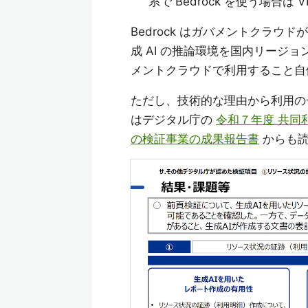
系で Bedrock を使う場合
Bedrock はガバメントクラウ
成 AI の推論環境を国内リージョ
メントクラウドで利用すること自
ただし、技術的な理由から利用の
はデジタル庁の
令和７年度 共同
の検証事業の成果報告書
からも読