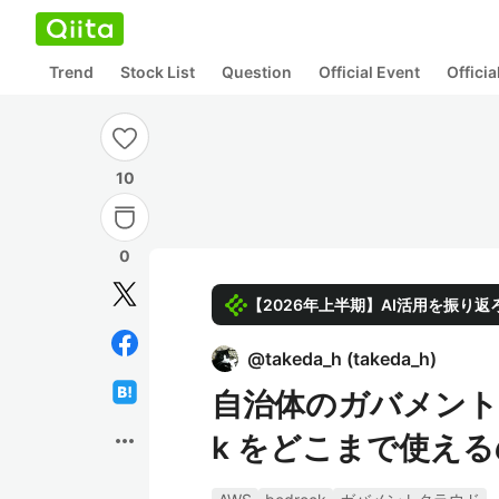
Trend
Stock List
Question
Official Event
Offici
10
0
【2026年上半期】AI活用を振り返
@
takeda_h
(
takeda_h
)
自治体のガバメントクラ
more_horiz
k をどこまで使えるの