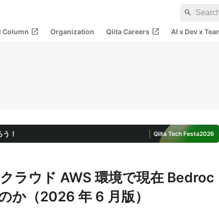
search
open_in_new
open_in_new
al Column
Organization
Qiita Careers
AI x Dev x Tea
ろう！
Qiita Tech Festa
2026
ウド AWS 環境で現在 Bedroc
か（2026 年 6 月版）