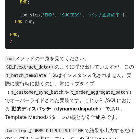
END
;
log_step
(
'END'
,
'SUCCESS'
,
'バッチ正常終了'
);
END
run
;
END
;
/
メソッドの中身を見てください。
run
のように呼び出していますが、この
SELF.extract_data()
自体はインスタンス化されません。実
t_batch_template
際に実行時に動くのは、常にサブタイプ
（
や
）
t_customer_sync_batch
t_order_aggregate_batch
でオーバーライドされた実装です。これがPL/SQLにおけ
る
動的ディスパッチ（dynamic dispatch）
であり、
Template Methodパターンの核となる仕組みです。
は
で結果を出力するだけ
log_step
DBMS_OUTPUT.PUT_LINE
のシンプルな実装にしています。今回はTemplate