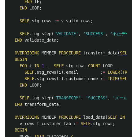
END
IF
;
END
LOOP
;
SELF
.
stg_rows
:
=
v_valid_rows
;
SELF
.
log_step
(
'VALIDATE'
,
'SUCCESS'
,
'不正データ 
END
validate_data
;
OVERRIDING
MEMBER
PROCEDURE
transform_data
(
SELF
IN
BEGIN
FOR
i
IN
1
..
SELF
.
stg_rows
.
COUNT
LOOP
SELF
.
stg_rows
(
i
).
email
:
=
LOWER
(
TRIM
(
S
SELF
.
stg_rows
(
i
).
customer_name
:
=
TRIM
(
SELF
.
st
END
LOOP
;
SELF
.
log_step
(
'TRANSFORM'
,
'SUCCESS'
,
'メールアド
END
transform_data
;
OVERRIDING
MEMBER
PROCEDURE
load_data
(
SELF
IN
OUT
v_rows
t_customer_tab
:
=
SELF
.
stg_rows
;
BEGIN
MERGE
INTO
customers
c