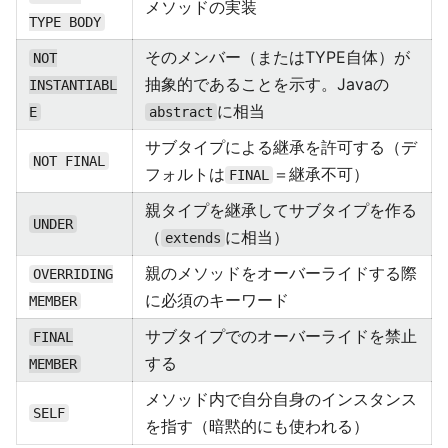
メソッドの実装
TYPE BODY
そのメンバー（またはTYPE自体）が
NOT
抽象的であることを示す。Javaの
INSTANTIABL
に相当
E
abstract
サブタイプによる継承を許可する（デ
NOT FINAL
フォルトは
＝継承不可）
FINAL
親タイプを継承してサブタイプを作る
UNDER
（
に相当）
extends
親のメソッドをオーバーライドする際
OVERRIDING
に必須のキーワード
MEMBER
サブタイプでのオーバーライドを禁止
FINAL
する
MEMBER
メソッド内で自分自身のインスタンス
SELF
を指す（暗黙的にも使われる）