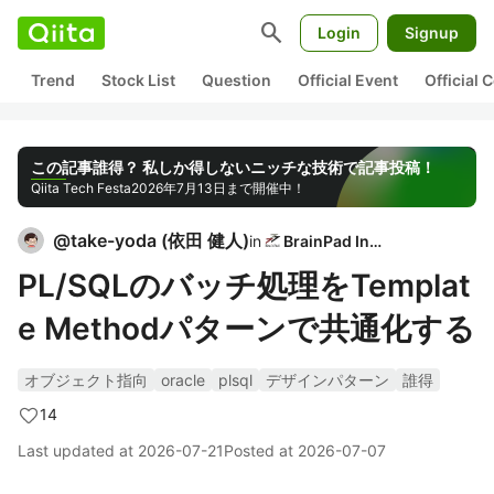
search
Login
Signup
Trend
Stock List
Question
Official Event
Official
この記事誰得？ 私しか得しないニッチな技術で記事投稿！
Qiita Tech Festa
2026年7月13日まで開催中！
@
take-yoda
(
依田 健人
)
in
BrainPad Inc.
PL/SQLのバッチ処理をTemplat
e Methodパターンで共通化する
オブジェクト指向
oracle
plsql
デザインパターン
誰得
14
Last updated at
2026-07-21
Posted at
2026-07-07