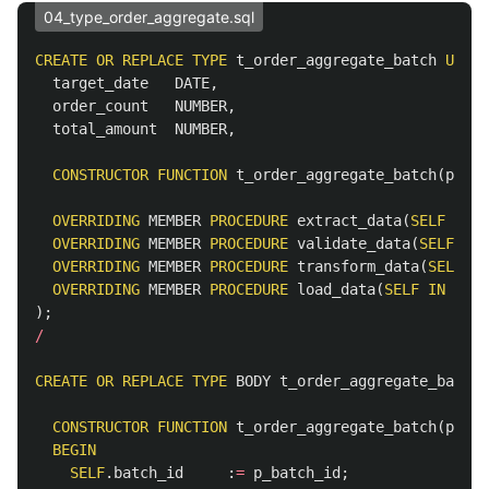
04_type_order_aggregate.sql
CREATE
OR
REPLACE
TYPE
t_order_aggregate_batch
UNDER
target_date
DATE
,
order_count
NUMBER
,
total_amount
NUMBER
,
CONSTRUCTOR
FUNCTION
t_order_aggregate_batch
(
p_bat
OVERRIDING
MEMBER
PROCEDURE
extract_data
(
SELF
IN
O
OVERRIDING
MEMBER
PROCEDURE
validate_data
(
SELF
IN
OVERRIDING
MEMBER
PROCEDURE
transform_data
(
SELF
IN
OVERRIDING
MEMBER
PROCEDURE
load_data
(
SELF
IN
OUT
);
/
CREATE
OR
REPLACE
TYPE
BODY
t_order_aggregate_batch
CONSTRUCTOR
FUNCTION
t_order_aggregate_batch
(
p_bat
BEGIN
SELF
.
batch_id
:
=
p_batch_id
;