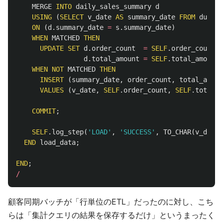
MERGE
INTO
daily_sales_summary
d
USING
(
SELECT
v_date
AS
summary_date
FROM
dual
)
ON
(
d
.
summary_date
=
s
.
summary_date
)
WHEN
MATCHED
THEN
UPDATE
SET
d
.
order_count
=
SELF
.
order_count
,
d
.
total_amount
=
SELF
.
total_amount
WHEN
NOT
MATCHED
THEN
INSERT
(
summary_date
,
order_count
,
total_amoun
VALUES
(
v_date
,
SELF
.
order_count
,
SELF
.
total_a
COMMIT
;
SELF
.
log_step
(
'LOAD'
,
'SUCCESS'
,
TO_CHAR
(
v_date
,
END
load_data
;
END
;
/
顧客同期バッチが「行単位のETL」だったのに対し、こち
らは「集計クエリの結果を保存するだけ」というまったく