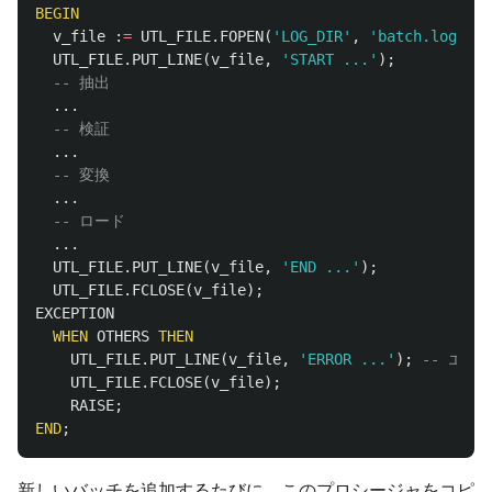
BEGIN
v_file
:
=
UTL_FILE
.
FOPEN
(
'LOG_DIR'
,
'batch.log'
,
'
UTL_FILE
.
PUT_LINE
(
v_file
,
'START ...'
);
-- 抽出
...
-- 検証
...
-- 変換
...
-- ロード
...
UTL_FILE
.
PUT_LINE
(
v_file
,
'END ...'
);
UTL_FILE
.
FCLOSE
(
v_file
);
EXCEPTION
WHEN
OTHERS
THEN
UTL_FILE
.
PUT_LINE
(
v_file
,
'ERROR ...'
);
-- エラ
UTL_FILE
.
FCLOSE
(
v_file
);
RAISE
;
END
;
新しいバッチを追加するたびに、このプロシージャをコピ