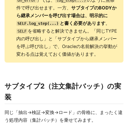
）では、
のように無条
on_error
log_step(...)
件で呼び出せます。一方、
サブタイプのBODYか
ら継承メンバーを呼び出す場合は、明示的に
と書く必要があります
。
SELF.log_step(...)
を省略すると解決できません。「同じTYPE
SELF
内の呼び出し」と「サブタイプから継承メンバー
を呼ぶ呼び出し」で、Oracleの名前解決の挙動が
変わる点は覚えておく価値があります。
サブタイプ2（注文集計バッチ）の実
装
同じ「抽出→検証→変換→ロード」の骨格に、まったく違
う処理内容（集計バッチ）を乗せてみます。