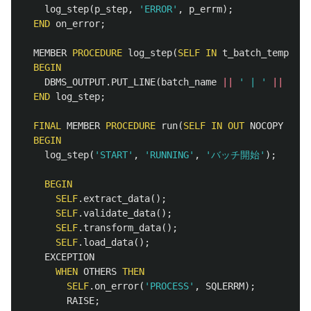
log_step
(
p_step
,
'ERROR'
,
p_errm
);
END
on_error
;
MEMBER
PROCEDURE
log_step
(
SELF
IN
t_batch_template
BEGIN
DBMS_OUTPUT
.
PUT_LINE
(
batch_name
||
' | '
||
p_st
END
log_step
;
FINAL
MEMBER
PROCEDURE
run
(
SELF
IN
OUT
NOCOPY
t_ba
BEGIN
log_step
(
'START'
,
'RUNNING'
,
'バッチ開始'
);
BEGIN
SELF
.
extract_data
();
SELF
.
validate_data
();
SELF
.
transform_data
();
SELF
.
load_data
();
EXCEPTION
WHEN
OTHERS
THEN
SELF
.
on_error
(
'PROCESS'
,
SQLERRM
);
RAISE
;