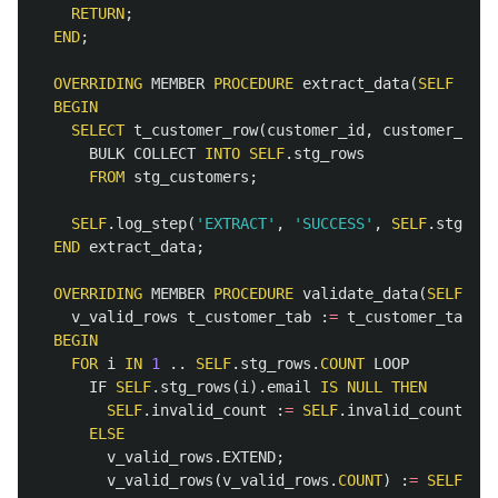
RETURN
;
END
;
OVERRIDING
MEMBER
PROCEDURE
extract_data
(
SELF
IN
O
BEGIN
SELECT
t_customer_row
(
customer_id
,
customer_name
BULK
COLLECT
INTO
SELF
.
stg_rows
FROM
stg_customers
;
SELF
.
log_step
(
'EXTRACT'
,
'SUCCESS'
,
SELF
.
stg_row
END
extract_data
;
OVERRIDING
MEMBER
PROCEDURE
validate_data
(
SELF
IN
v_valid_rows
t_customer_tab
:
=
t_customer_tab
();
BEGIN
FOR
i
IN
1
..
SELF
.
stg_rows
.
COUNT
LOOP
IF
SELF
.
stg_rows
(
i
).
email
IS
NULL
THEN
SELF
.
invalid_count
:
=
SELF
.
invalid_count
+
1
ELSE
v_valid_rows
.
EXTEND
;
v_valid_rows
(
v_valid_rows
.
COUNT
)
:
=
SELF
.
stg