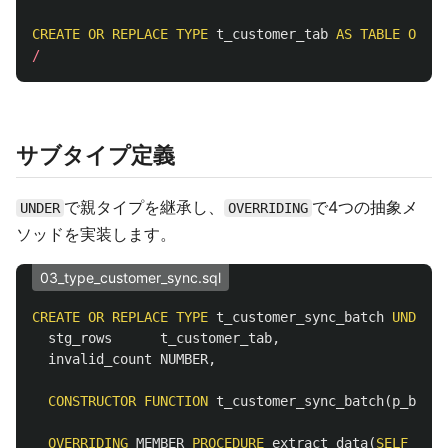
CREATE
OR
REPLACE
TYPE
t_customer_tab
AS
TABLE
OF
t_
/
サブタイプ定義
で親タイプを継承し、
で4つの抽象メ
UNDER
OVERRIDING
ソッドを実装します。
03_type_customer_sync.sql
CREATE
OR
REPLACE
TYPE
t_customer_sync_batch
UNDER
t
stg_rows
t_customer_tab
,
invalid_count
NUMBER
,
CONSTRUCTOR
FUNCTION
t_customer_sync_batch
(
p_batch
OVERRIDING
MEMBER
PROCEDURE
extract_data
(
SELF
IN
O