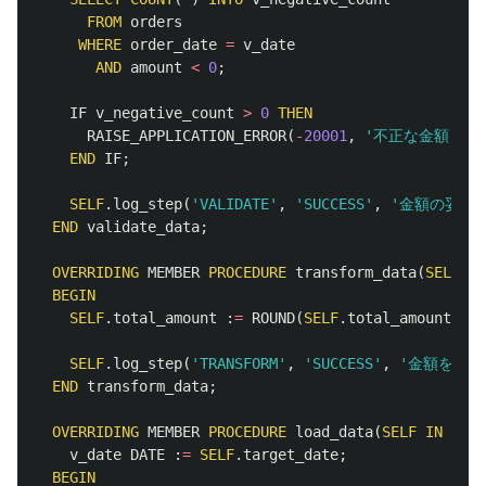
FROM
orders
WHERE
order_date
=
v_date
AND
amount
<
0
;
IF
v_negative_count
>
0
THEN
RAISE_APPLICATION_ERROR
(
-
20001
,
'不正な金額（マ
END
IF
;
SELF
.
log_step
(
'VALIDATE'
,
'SUCCESS'
,
'金額の妥当性
END
validate_data
;
OVERRIDING
MEMBER
PROCEDURE
transform_data
(
SELF
IN
BEGIN
SELF
.
total_amount
:
=
ROUND
(
SELF
.
total_amount
);
SELF
.
log_step
(
'TRANSFORM'
,
'SUCCESS'
,
'金額を丸め
END
transform_data
;
OVERRIDING
MEMBER
PROCEDURE
load_data
(
SELF
IN
OUT
v_date
DATE
:
=
SELF
.
target_date
;
BEGIN