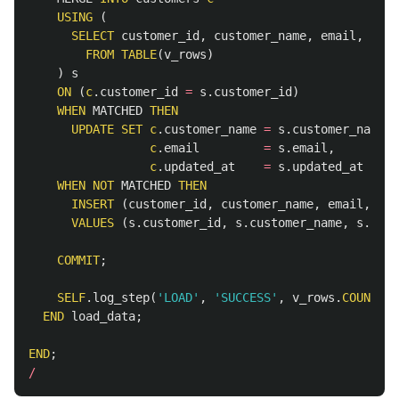
USING
(
SELECT
customer_id
,
customer_name
,
email
,
upda
FROM
TABLE
(
v_rows
)
)
s
ON
(
c
.
customer_id
=
s
.
customer_id
)
WHEN
MATCHED
THEN
UPDATE
SET
c
.
customer_name
=
s
.
customer_name
,
c
.
email
=
s
.
email
,
c
.
updated_at
=
s
.
updated_at
WHEN
NOT
MATCHED
THEN
INSERT
(
customer_id
,
customer_name
,
email
,
upd
VALUES
(
s
.
customer_id
,
s
.
customer_name
,
s
.
emai
COMMIT
;
SELF
.
log_step
(
'LOAD'
,
'SUCCESS'
,
v_rows
.
COUNT
||
END
load_data
;
END
;
/