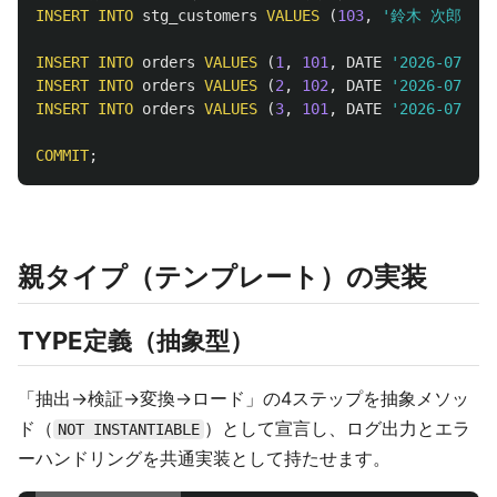
INSERT
INTO
stg_customers
VALUES
(
103
,
'鈴木 次郎'
,
N
INSERT
INTO
orders
VALUES
(
1
,
101
,
DATE
'2026-07-01'
INSERT
INTO
orders
VALUES
(
2
,
102
,
DATE
'2026-07-01'
INSERT
INTO
orders
VALUES
(
3
,
101
,
DATE
'2026-07-01'
COMMIT
;
親タイプ（テンプレート）の実装
TYPE定義（抽象型）
「抽出→検証→変換→ロード」の4ステップを抽象メソッ
ド（
）として宣言し、ログ出力とエラ
NOT INSTANTIABLE
ーハンドリングを共通実装として持たせます。