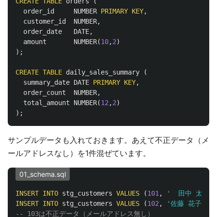
CREATE
TABLE
orders
(
order_id
NUMBER
PRIMARY
KEY
,
customer_id
NUMBER
,
order_date
DATE
,
amount
NUMBER
(
10
,
2
)
);
CREATE
TABLE
daily_sales_summary
(
summary_date
DATE
PRIMARY
KEY
,
order_count
NUMBER
,
total_amount
NUMBER
(
12
,
2
)
);
サンプルデータも入れておきます。あえて不正データ（メ
ールアドレスなし）を1件混ぜています。
01_schema.sql
INSERT
INTO
stg_customers
VALUES
(
101
,
'  田中 太郎  
INSERT
INTO
stg_customers
VALUES
(
102
,
'佐藤 花子'
,
'
-- 103は不正データ（メールアドレス無し）