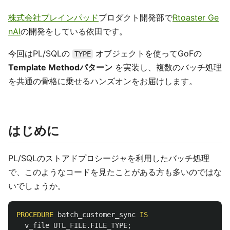
株式会社ブレインパッド
プロダクト開発部で
Rtoaster Ge
nAI
の開発をしている依田です。
今回はPL/SQLの
オブジェクトを使ってGoFの
TYPE
Template Methodパターン
を実装し、複数のバッチ処理
を共通の骨格に乗せるハンズオンをお届けします。
はじめに
PL/SQLのストアドプロシージャを利用したバッチ処理
で、このようなコードを見たことがある方も多いのではな
いでしょうか。
PROCEDURE
batch_customer_sync
IS
v_file
UTL_FILE
.
FILE_TYPE
;