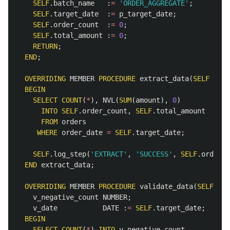
SELF
.
batch_name
:
=
'ORDER_AGGREGATE'
;
SELF
.
target_date
:
=
p_target_date
;
SELF
.
order_count
:
=
0
;
SELF
.
total_amount
:
=
0
;
RETURN
;
END
;
OVERRIDING
MEMBER
PROCEDURE
extract_data
(
SELF
IN
O
BEGIN
SELECT
COUNT
(
*
),
NVL
(
SUM
(
amount
),
0
)
INTO
SELF
.
order_count
,
SELF
.
total_amount
FROM
orders
WHERE
order_date
=
SELF
.
target_date
;
SELF
.
log_step
(
'EXTRACT'
,
'SUCCESS'
,
SELF
.
order_c
END
extract_data
;
OVERRIDING
MEMBER
PROCEDURE
validate_data
(
SELF
IN
v_negative_count
NUMBER
;
v_date
DATE
:
=
SELF
.
target_date
;
BEGIN
SELECT
COUNT
(
*
)
INTO
v_negative_count