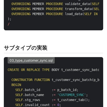
OVERRIDING
MEMBER
PROCEDURE
validate_data
(
SELF
IN
OVERRIDING
MEMBER
PROCEDURE
transform_data
(
SELF
IN
OVERRIDING
MEMBER
PROCEDURE
load_data
(
SELF
IN
OUT
);
/
サブタイプの実装
03_type_customer_sync.sql
CREATE
OR
REPLACE
TYPE
BODY
t_customer_sync_batch
AS
CONSTRUCTOR
FUNCTION
t_customer_sync_batch
(
p_batch
BEGIN
SELF
.
batch_id
:
=
p_batch_id
;
SELF
.
batch_name
:
=
'CUSTOMER_SYNC'
;
SELF
.
stg_rows
:
=
t_customer_tab
();
SELF
.
invalid_count
:
=
0
;