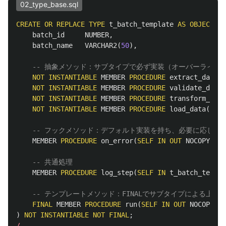
02_type_base.sql
CREATE
OR
REPLACE
TYPE
t_batch_template
AS
OBJECT
(
batch_id
NUMBER
,
batch_name
VARCHAR2
(
50
),
-- 抽象メソッド：サブタイプで必ず実装（オーバーライド
NOT
INSTANTIABLE
MEMBER
PROCEDURE
extract_data
(
S
NOT
INSTANTIABLE
MEMBER
PROCEDURE
validate_data
(
NOT
INSTANTIABLE
MEMBER
PROCEDURE
transform_data
NOT
INSTANTIABLE
MEMBER
PROCEDURE
load_data
(
SELF
-- フックメソッド：デフォルト実装を持ち、必要に応じて
MEMBER
PROCEDURE
on_error
(
SELF
IN
OUT
NOCOPY
t_b
-- 共通処理
MEMBER
PROCEDURE
log_step
(
SELF
IN
t_batch_templa
-- テンプレートメソッド：FINALでサブタイプによる上書
FINAL
MEMBER
PROCEDURE
run
(
SELF
IN
OUT
NOCOPY
t_
)
NOT
INSTANTIABLE
NOT
FINAL
;
/