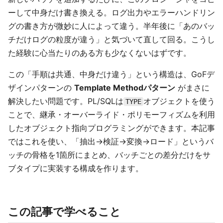
ーして中身だけ書き換える。ログ出力やエラーハンドリン
グの書き方が微妙に人によって違う。半年後に「あのバッ
チだけログの粒度が違う」と気づいて直して回る。こうし
た経験に心当たりのある方も少なくないはずです。
この「手順は共通、中身だけ違う」という構造は、GoFデ
ザインパターンの
Template Methodパターン
がまさに
解決したい問題です。PL/SQLは
オブジェクトを使う
TYPE
ことで、継承・オーバーライド・ポリモーフィズムを利用
したオブジェクト指向プログラミングができます。本記事
ではこれを使い、「抽出→検証→変換→ロード」というバ
ッチの骨格を1箇所にまとめ、バッチごとの差分だけをサ
ブタイプに実装する構成を作ります。
この記事で学べること