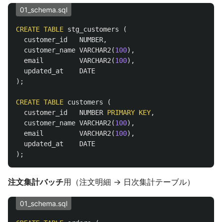
01_schema.sql
CREATE
TABLE
stg_customers
(
customer_id
NUMBER
,
customer_name
VARCHAR2
(
100
),
email
VARCHAR2
(
100
),
updated_at
DATE
);
CREATE
TABLE
customers
(
customer_id
NUMBER
PRIMARY
KEY
,
customer_name
VARCHAR2
(
100
),
email
VARCHAR2
(
100
),
updated_at
DATE
);
注文集計バッチ
用（注文明細 → 日次集計テーブル）
01_schema.sql