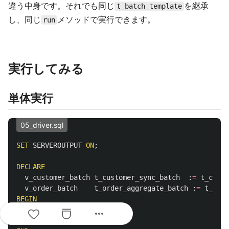
違う中身です。それでも同じ
を継承
t_batch_template
し、同じ
メソッドで実行できます。
run
実行してみる
単体実行
05_driver.sql
SET
SERVEROUTPUT
ON
;
DECLARE
v_customer_batch
t_customer_sync_batch
:
=
t_custo
v_order_batch
t_order_aggregate_batch
:
=
t_orde
BEGIN
v_customer_batch
.
run
();
more_horiz
v_order_batch
.
run
();