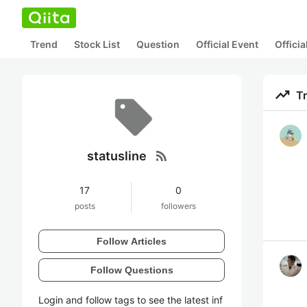
Trend
Stock List
Question
Official Event
Offici
trending_up
T
rss_feed
statusline
17
0
posts
followers
Follow Articles
Follow Questions
Login and follow tags to see the latest inf