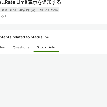
にRate Limit表示を追加する
statusline
AI駆動開発
ClaudeCode
5
tents related to statusline
cles
Questions
Stock Lists