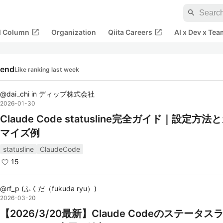
search
open_in_new
open_in_new
al Column
Organization
Qiita Careers
AI x Dev x Tea
rend
Like ranking last week
@
dai_chi
in
ディップ株式会社
2026-01-30
Claude Code statusline完全ガイド｜設定方
マイズ例
statusline
ClaudeCode
15
@
rf_p
(
ふくだ（fukuda ryu）
)
2026-03-20
【2026/3/20最新】Claude Codeのステータス