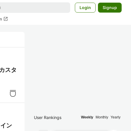
Login
Signup
open_in_new
m
法とカスタ
User Rankings
Weekly
Monthly
Yearly
ライン