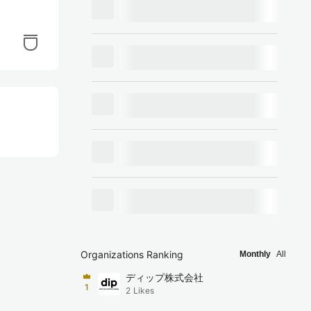
Organizations Ranking
Monthly
All
ディップ株式会社
1
2
Likes