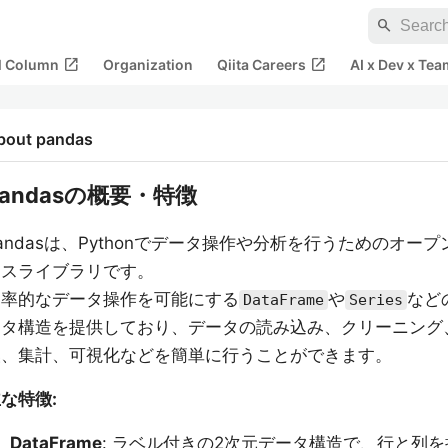
search
open_in_new
open_in_new
al Column
Organization
Qiita Careers
AI x Dev x Tea
bout pandas
pandasの概要・特徴
andasは、Pythonでデータ操作や分析を行うためのオープ
ースライブラリです。
効率的なデータ操作を可能にする
や
など
DataFrame
Series
ータ構造を提供しており、データの読み込み、クリーニング
換、集計、可視化などを簡単に行うことができます。
な特徴:
DataFrame
: ラベル付きの2次元データ構造で、行と列を