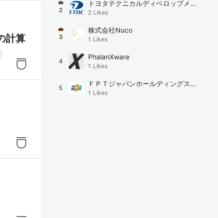
トヨタテクニカルディベロップメン
2
2
Likes
ト株式会社
新の
株式会社Nuco
の計算
3
1
Likes
PhalanXware
4
1
Likes
ＦＰＴジャパンホールディングス株
5
1
Likes
式会社