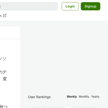
Login
Signup
open_in_new
m
ンソ
のデ
、変
User Rankings
Weekly
Monthly
Yearly
持つ