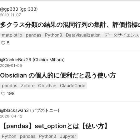
や、データ操作に関するガイドを提供。
@
pandas GitHubリポジトリ
gp333
(
gp 333
)
: pandasのソースコードや最
2019-11-07
開発状況を確認できる。
多クラス分類の結果の混同行列の集計、評価指標
matplotlib
pandas
Python3
DataVisualization
データサイエンス
関連タグ
5
Python
@
CookieBox26
(
Chihiro Mihara
)
DataFrame
2026-01-09
データ分析
Obsidian の個人的に便利だと思う使い方
データサイエンス
pandas
Zotero
Obsidian
ClaudeCode
NumPy
198
@
blackswan3
(
デブのトニー
)
2020-04-12
【pandas】set_optionとは【使い方】
Python
pandas
Python3
Jupyter