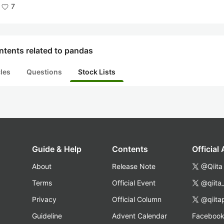
7
ntents related to pandas
cles
Questions
Stock Lists
Guide & Help
Contents
Official
About
Release Note
@Qiita
Terms
Official Event
@qiita
Privacy
Official Column
@qiita
Guideline
Advent Calendar
Faceboo