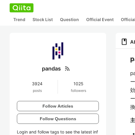
Trend
Stock List
Question
Official Event
Offici
book
A
rss_feed
pandas
p
3924
1025
posts
followers
Follow Articles
Follow Questions
主
Login and follow tags to see the latest inf