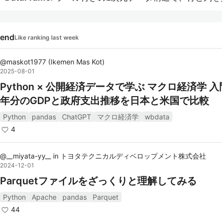
表形式のデータを操作可能。SQLやExcelに類似した操作
能。
rend
Like ranking last week
データの読み書き
: CSV、Excel、SQLデータベース、JS
HDF5など、さまざまな形式のデータを読み書き可能。
@
maskot1977
(
Ikemen Mas Kot
)
データ操作機能
: フィルタリング、並べ替え、集計、欠損
2025-08-01
処理、マージなど、データの変換や操作が簡単に行える
Python × 公開経済データで学ぶ マクロ経済学 入
統合された時間系列機能
: pandasは時間系列データの処
年分のGDPと政府支出推移を日本と米国で比較
操作に強力な機能を提供しているため、時間依存データ
Python
pandas
ChatGPT
マクロ経済学
wbdata
析が容易。
4
リファレンス
@
__miyata-yy__
in
トヨタテクニカルディベロップメント株式会社
2024-12-01
Parquetファイルをざっくりと理解してみる
pandas公式サイト
: pandasの公式ドキュメントやチュ
アル、APIリファレンスが提供されている。
Python
Apache
pandas
Parquet
pandas Documentation
: pandasの詳細なAPIリファレ
44