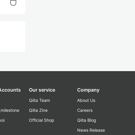
 Accounts
Our service
Company
Qiita Team
About Us
_milestone
Qiita Zine
Careers
poi
Official Shop
Qiita Blog
k
News Release