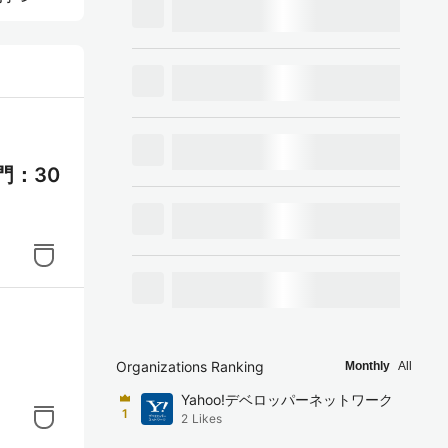
が可
ON、
値の
。
門：30
理や
の分
ートリ
Organizations Ranking
Monthly
All
Yahoo!デベロッパーネットワーク
1
2
Likes
ンス