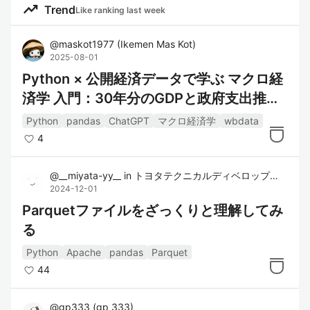
構造で、行と列を持つ表形式のデータを
trending_up
Trend
Like ranking last week
操作可能。SQLやExcelに類似した操作が
可能。
@
maskot1977
(
Ikemen Mas Kot
)
2025-08-01
データの読み書き
: CSV、Excel、SQLデ
Python × 公開経済データで学ぶ マクロ経
ータベース、JSON、HDF5など、さまざ
済学 入門：30年分のGDPと政府支出推移
まな形式のデータを読み書き可能。
データ操作機能
: フィルタリング、並べ
を日本と米国で比較
Python
pandas
ChatGPT
マクロ経済学
wbdata
替え、集計、欠損値の処理、マージな
4
ど、データの変換や操作が簡単に行え
る。
@
__miyata-yy__
in
トヨタテクニカルディベロップメント株式会社
2024-12-01
統合された時間系列機能
: pandasは時間
Parquetファイルをざっくりと理解してみ
系列データの処理や操作に強力な機能を
提供しているため、時間依存データの分
る
析が容易。
Python
Apache
pandas
Parquet
44
リファレンス
@
gp333
(
gp 333
)