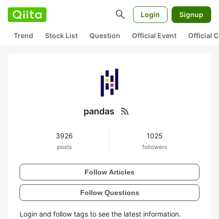
search
Login
Signup
Trend
Stock List
Question
Official Event
Official
rss_feed
pandas
3926
1025
posts
followers
Follow Articles
Follow Questions
Login and follow tags to see the latest information.