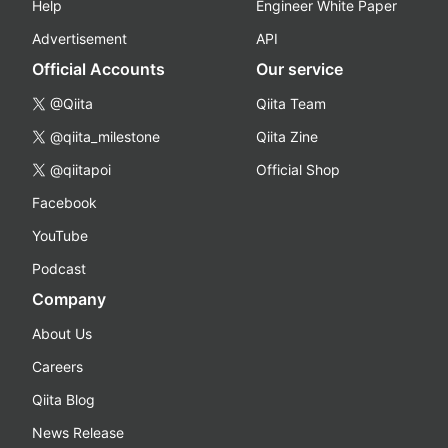
Help
Engineer White Paper
Advertisement
API
Official Accounts
Our service
@Qiita
Qiita Team
@qiita_milestone
Qiita Zine
@qiitapoi
Official Shop
Facebook
YouTube
Podcast
Company
About Us
Careers
Qiita Blog
News Release