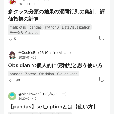
2019-11-07
pandas公式サイト
: pandasの公式ドキュ
多クラス分類の結果の混同行列の集計、評
メントやチュートリアル、APIリファレ
価指標の計算
ンスが提供されている。
pandas Documentation
: pandasの詳細
matplotlib
pandas
Python3
DataVisualization
データサイエンス
なAPIリファレンスや、データ操作に関
5
するガイドを提供。
pandas GitHubリポジトリ
: pandasのソ
@
CookieBox26
(
Chihiro Mihara
)
ースコードや最新の開発状況を確認でき
2026-01-09
る。
Obsidian の個人的に便利だと思う使い方
pandas
Zotero
Obsidian
ClaudeCode
関連タグ
198
Python
@
blackswan3
(
デブのトニー
)
DataFrame
2020-04-12
データ分析
【pandas】set_optionとは【使い方】
データサイエンス