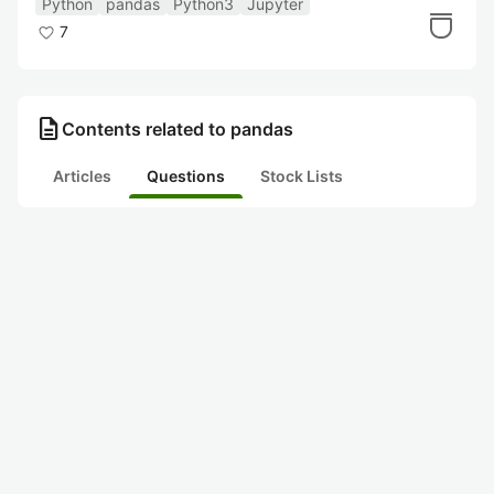
Python
pandas
Python3
Jupyter
NumPy
7
description
Contents related to pandas
Articles
Questions
Stock Lists