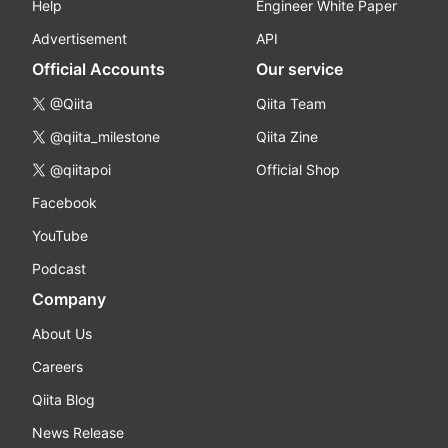
Help
Engineer White Paper
Advertisement
API
Official Accounts
Our service
@Qiita
Qiita Team
@qiita_milestone
Qiita Zine
@qiitapoi
Official Shop
Facebook
YouTube
Podcast
Company
About Us
Careers
Qiita Blog
News Release