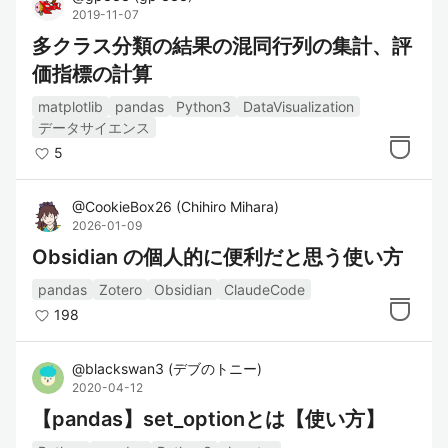
2019-11-07
pandas公式サイト
: pandasの公式ドキュ
多クラス分類の結果の混同行列の集計、評
メントやチュートリアル、APIリファレ
価指標の計算
ンスが提供されている。
pandas Documentation
: pandasの詳細
matplotlib
pandas
Python3
DataVisualization
データサイエンス
なAPIリファレンスや、データ操作に関
5
するガイドを提供。
pandas GitHubリポジトリ
: pandasのソ
@
CookieBox26
(
Chihiro Mihara
)
ースコードや最新の開発状況を確認でき
2026-01-09
る。
Obsidian の個人的に便利だと思う使い方
pandas
Zotero
Obsidian
ClaudeCode
関連タグ
198
Python
@
blackswan3
(
デブのトニー
)
DataFrame
2020-04-12
データ分析
【pandas】set_optionとは【使い方】
データサイエンス