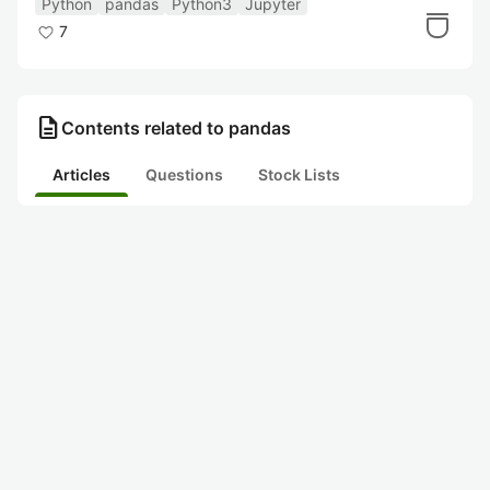
Python
pandas
Python3
Jupyter
NumPy
7
description
Contents related to pandas
Articles
Questions
Stock Lists