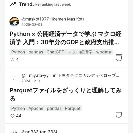
構造で、行と列を持つ表形式のデータを
trending_up
Trend
Like ranking last week
操作可能。SQLやExcelに類似した操作が
可能。
@
maskot1977
(
Ikemen Mas Kot
)
2025-08-01
データの読み書き
: CSV、Excel、SQLデ
Python × 公開経済データで学ぶ マクロ経
ータベース、JSON、HDF5など、さまざ
済学 入門：30年分のGDPと政府支出推移
まな形式のデータを読み書き可能。
データ操作機能
: フィルタリング、並べ
を日本と米国で比較
Python
pandas
ChatGPT
マクロ経済学
wbdata
替え、集計、欠損値の処理、マージな
4
ど、データの変換や操作が簡単に行え
る。
@
__miyata-yy__
in
トヨタテクニカルディベロップメント株式会社
2024-12-01
統合された時間系列機能
: pandasは時間
Parquetファイルをざっくりと理解してみ
系列データの処理や操作に強力な機能を
提供しているため、時間依存データの分
る
析が容易。
Python
Apache
pandas
Parquet
44
リファレンス
@
gp333
(
gp 333
)