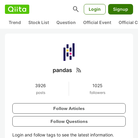
search
Login
Signup
Trend
Stock List
Question
Official Event
Official
rss_feed
pandas
3926
1025
posts
followers
Follow Articles
Follow Questions
Login and follow tags to see the latest information.