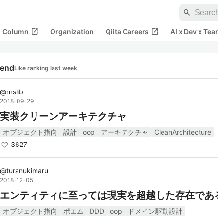
search
open_in_new
open_in_new
al Column
Organization
Qiita Careers
AI x Dev x Tea
rend
Like ranking last week
@
nrslib
2018-09-29
実装クリーンアーキテクチャ
オブジェクト指向
設計
oop
アーキテクチャ
CleanArchitecture
3627
@
turanukimaru
2018-12-05
エンティティに至っては現実を超越した存在であ
オブジェクト指向
ポエム
DDD
oop
ドメイン駆動設計