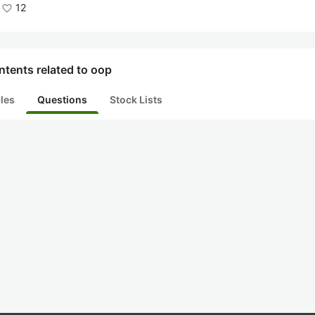
12
tents related to oop
cles
Questions
Stock Lists