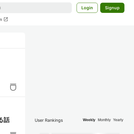
Login
Signup
open_in_new
m
る話
User Rankings
Weekly
Monthly
Yearly