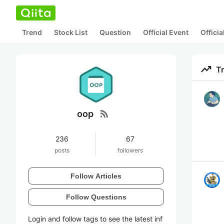
Trend
Stock List
Question
Official Event
Offici
trending_up
T
rss_feed
oop
236
67
posts
followers
Follow Articles
Follow Questions
Login and follow tags to see the latest inf