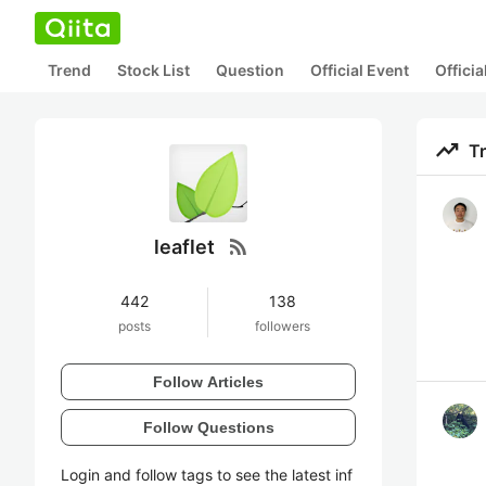
Trend
Stock List
Question
Official Event
Offici
trending_up
T
rss_feed
leaflet
442
138
posts
followers
Follow Articles
Follow Questions
Login and follow tags to see the latest inf