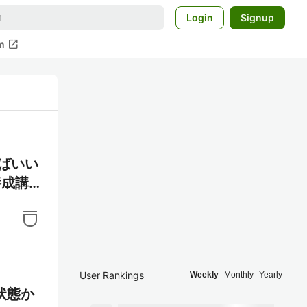
Login
Signup
open_in_new
m
ばいい
養成講
User Rankings
Weekly
Monthly
Yearly
状態か