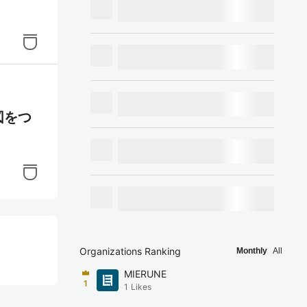
図をつ
Organizations Ranking
Monthly
All
MIERUNE
1
1
Likes