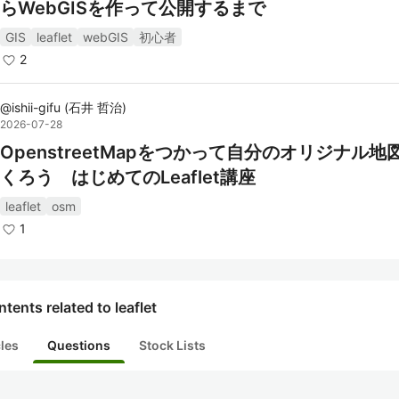
らWebGISを作って公開するまで
GIS
leaflet
webGIS
初心者
2
@
ishii-gifu
(
石井 哲治
)
2026-07-28
OpenstreetMapをつかって自分のオリジナル地
くろう はじめてのLeaflet講座
leaflet
osm
1
tents related to leaflet
cles
Questions
Stock Lists