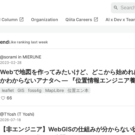
search
open_in_new
open_in_new
al Column
Organization
Qiita Careers
AI x Dev x Tea
rend
Like ranking last week
@
sorami
in
MIERUNE
2023-02-28
Webで地図を作ってみたいけど、どこから始めれ
かわからないアナタへ — 『位置情報エンジニア
座』（#位置エン本）書評
leaflet
GIS
foss4g
MapLibre
位置エン本
66
@
TYosh
(
T Yoshi
)
2026-07-18
【非エンジニア】WebGISの仕組みが分からない