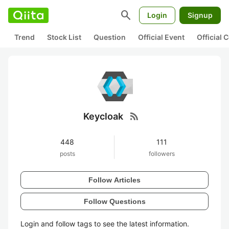
search
Login
Signup
Trend
Stock List
Question
Official Event
Official
rss_feed
Keycloak
448
111
posts
followers
Follow Articles
Follow Questions
Login and follow tags to see the latest information.