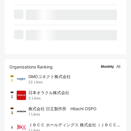
Organizations Ranking
Monthly
All
GMOコネクト株式会社
1
23
Likes
日本オラクル株式会社
2
3
Likes
株式会社 日立製作所 Hitachi OSPO
3
1
Likes
ＪＢＣＣ ホールディングス 株式会社（ＪＢＣＣグ
4
1
Likes
ループ）