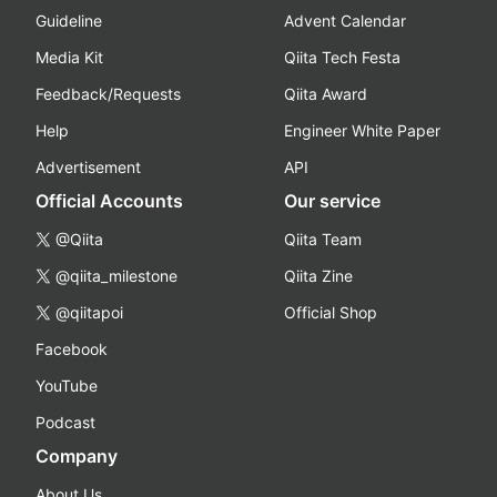
Guideline
Advent Calendar
Media Kit
Qiita Tech Festa
Feedback/Requests
Qiita Award
Help
Engineer White Paper
Advertisement
API
Official Accounts
Our service
@Qiita
Qiita Team
@qiita_milestone
Qiita Zine
@qiitapoi
Official Shop
Facebook
YouTube
Podcast
Company
About Us