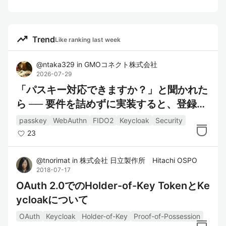
trending_up
Trend
Like ranking last week
@
ntaka329
in
GMOコネクト株式会社
2026-07-29
「パスキー対応できますか？」と聞かれた
ら ── 要件を詰めずに実装すると、登録済
みのパスキーが全部無効になる
passkey
WebAuthn
FIDO2
Keycloak
Security
23
@
tnorimat
in
株式会社 日立製作所 Hitachi OSPO
2018-07-17
OAuth 2.0でのHolder-of-Key TokenとKe
ycloakについて
OAuth
Keycloak
Holder-of-Key
Proof-of-Possession