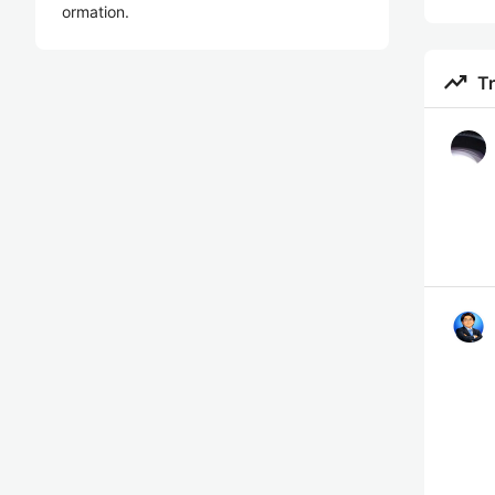
ormation.
特
trending_up
T