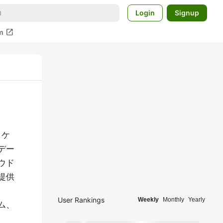
Login
Signup
open_in_new
m
リケ
デー
ウド
提供
User Rankings
Weekly
Monthly
Yearly
ム、