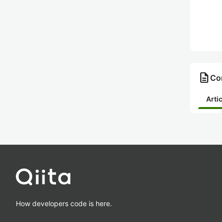
description
Con
Arti
How developers code is here.