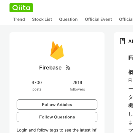
Trend
Stock List
Question
Official Event
Offici
book
A
rss_feed
Firebase
概
F
6700
2616
posts
followers
Follow Articles
Follow Questions
Login and follow tags to see the latest inf