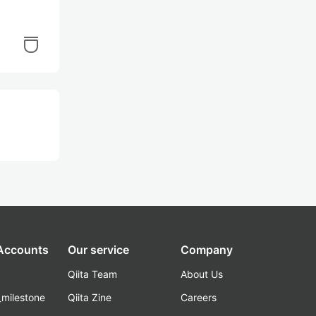
レポ
めの
 Accounts
Our service
Company
Qiita Team
About Us
_milestone
Qiita Zine
Careers