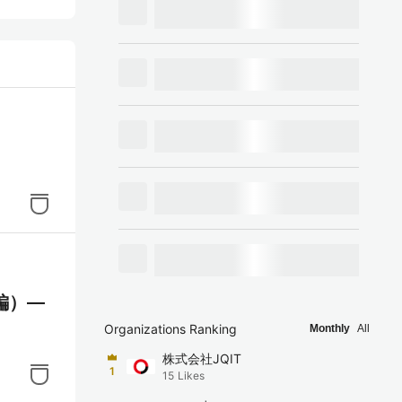
タイムで
きま
なく
インを
メー
。
編）―
画像や
Organizations Ranking
Monthly
All
めの
株式会社JQIT
1
15
Likes