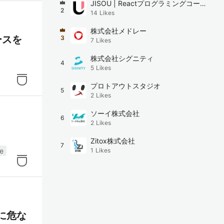
JISOU | Reactプログラミングコーチ
ツを高
2
14
Likes
ング
しま
株式会社メドレー
ースを
3
7
Likes
株式会社シグニティ
4
ドロジ
5
Likes
ベン
プロトアウトスタジオ
5
ま
2
Likes
ソーイ株式会社
6
2
Likes
無料
Zitox株式会社
7
ッキ
re
1
Likes
ション
Bテ
に危な