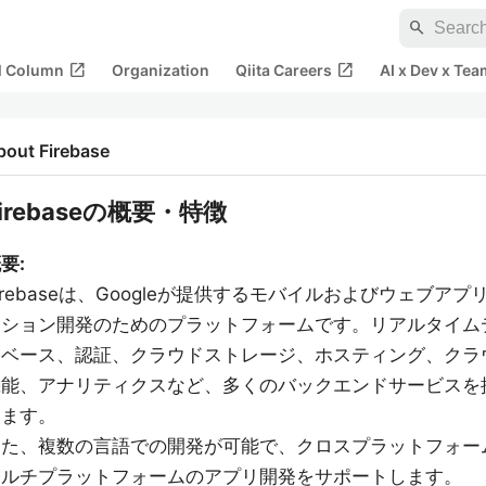
search
open_in_new
open_in_new
al Column
Organization
Qiita Careers
AI x Dev x Tea
bout Firebase
Firebaseの概要・特徴
要:
irebaseは、Googleが提供するモバイルおよびウェブアプ
ーション開発のためのプラットフォームです。リアルタイム
タベース、認証、クラウドストレージ、ホスティング、クラ
機能、アナリティクスなど、多くのバックエンドサービスを
します。
また、複数の言語での開発が可能で、クロスプラットフォー
マルチプラットフォームのアプリ開発をサポートします。