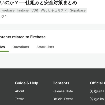
いのか？──仕組みと安全対策まとめ
クラッシュレポート:
Firebase
kintone
CSR
Webセキュリティ
Supabase
Firebase Crashlyticsは、リアルタイムでクラッシュ
1
ートを収集・分析し、アプリの安定性を向上させるた
ツールです。
tents related to Firebase
リファレンス
cles
Questions
Stock Lists
公式サイト:
Firebase
ドキュメント:
Firebase Documentation
チュートリアル:
Guide & Help
Contents
Official
Firebase Codelabs
About
Release Note
@Qiita
Firebase Tutorials on YouTube
コミュニティとサポート:
Terms
Official Event
@qiita