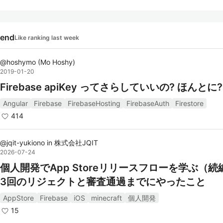
徴:
rend
Like ranking last week
リアルタイムデータベース:
Firebase Realtime Databaseは、データをリアル
@
hoshymo
(
Mo Hoshy
)
同期し、クライアント間で即座に反映させることがで
2019-01-20
す。オフラインサポートもあり、ネットワーク接続が
Firebase apiKey ってさらしていいの? ほんとに?
てもデータを利用できます。
Angular
Firebase
FirebaseHosting
FirebaseAuth
Firestore
Firebase Authentication:
414
Google、Facebook、Twitterなどのソーシャルログ
含む、簡単に統合できる認証システムを提供します。
@
jqit-yukiono
in
株式会社JQIT
ル/パスワード、電話番号認証もサポートしています
2026-07-24
クラウドストレージ:
個人開発でApp Storeリリースフローを学ぶ（続
Firebase Storageは、ユーザーがアップロードした
3回のリジェクトと審査通過までにやったこと
動画などの大容量ファイルを安全に保存・配信するた
AppStore
Firebase
iOS
minecraft
個人開発
ソリューションを提供します。
15
ホスティング: