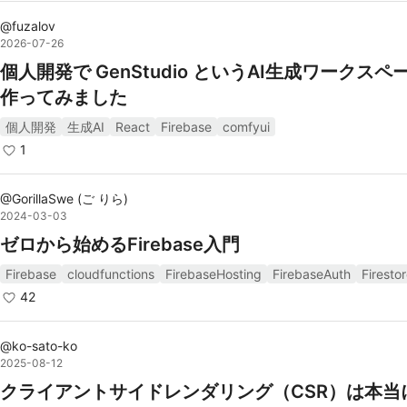
Firebase Hostingは、静的ファイルや動的コンテン
@
fuzalov
2026-07-26
速かつ安全にホスティングするためのサービスを提供
個人開発で GenStudio というAI生成ワークスペ
す。SSL証明書も自動的に管理されます。
作ってみました
クラウド機能:
Firebase Functionsは、サーバーレスでバックエン
個人開発
生成AI
React
Firebase
comfyui
ックを実行するためのクラウド機能を提供します。イ
1
ト駆動型で、他のFirebaseサービスと統合して動作し
す。
@
GorillaSwe
(
ご りら
)
2024-03-03
Firebase Analytics:
ゼロから始めるFirebase入門
アプリの使用状況やユーザー行動を詳細に分析できる
Firebase
のアナリティクスツールを提供します。イベントトラ
cloudfunctions
FirebaseHosting
FirebaseAuth
Firesto
42
ングやカスタムレポートの作成が可能です。
リモートコンフィギュレーション:
@
ko-sato-ko
Firebase Remote Configを使用すると、アプリケー
2025-08-12
の動作をリアルタイムで変更することができます。A/
クライアントサイドレンダリング（CSR）は本当
ストやフィーチャートグルなどに利用できます。