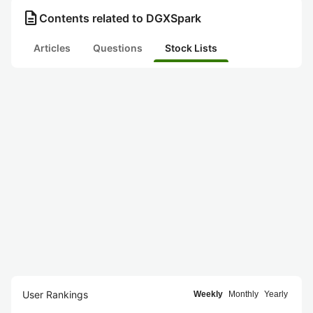
description
Contents related to DGXSpark
Articles
Questions
Stock Lists
User Rankings
Weekly
Monthly
Yearly