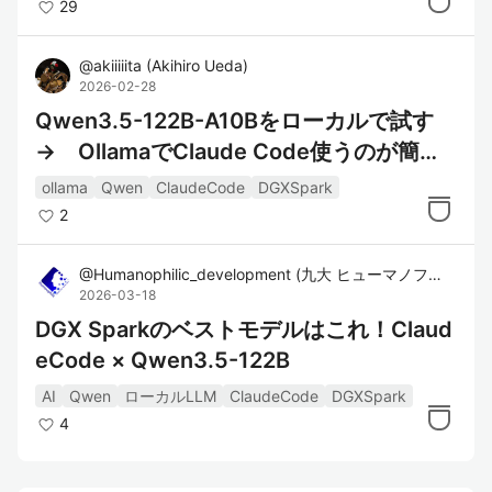
29
@
akiiiiita
(
Akihiro Ueda
)
2026-02-28
Qwen3.5-122B-A10Bをローカルで試す
→ OllamaでClaude Code使うのが簡単
になっていた
ollama
Qwen
ClaudeCode
DGXSpark
2
@
Humanophilic_development
(
九大 ヒューマノフィリック 開発部
2026-03-18
DGX Sparkのベストモデルはこれ！Claud
eCode × Qwen3.5-122B
AI
Qwen
ローカルLLM
ClaudeCode
DGXSpark
4