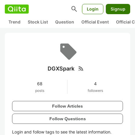
search
Login
Signup
Trend
Stock List
Question
Official Event
Official
rss_feed
DGXSpark
68
4
posts
followers
Follow Articles
Follow Questions
Login and follow tags to see the latest information.