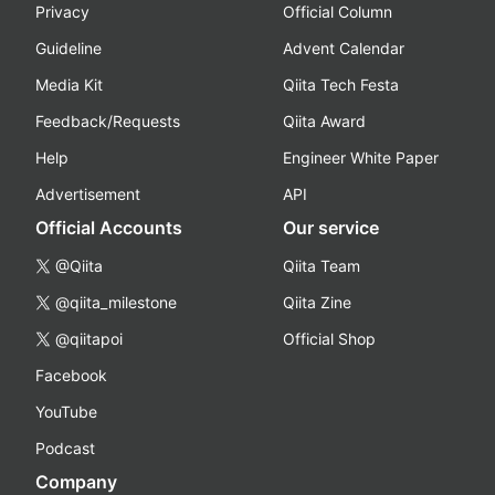
Privacy
Official Column
Guideline
Advent Calendar
Media Kit
Qiita Tech Festa
Feedback/Requests
Qiita Award
Help
Engineer White Paper
Advertisement
API
Official Accounts
Our service
@Qiita
Qiita Team
@qiita_milestone
Qiita Zine
@qiitapoi
Official Shop
Facebook
YouTube
Podcast
Company