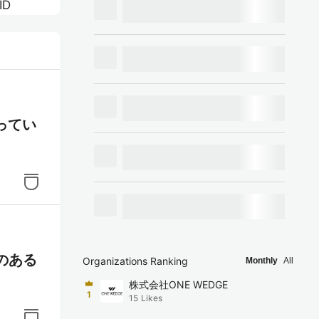
ID
nd
フォ
ってい
WPF
ョン
なウェ
の開発
性のある
Organizations Ranking
Monthly
All
スと
株式会社ONE WEDGE
しま
1
15
Likes