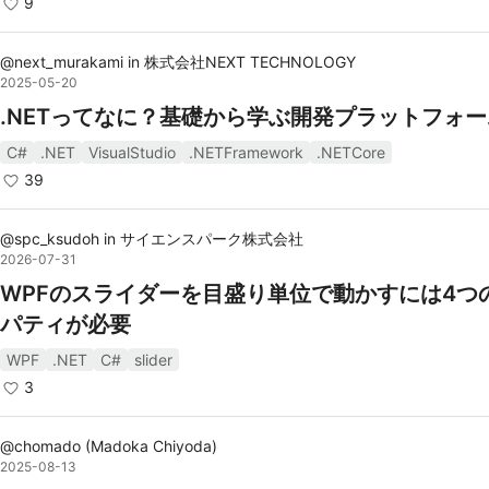
9
C#の利点
@
next_murakami
in
株式会社NEXT TECHNOLOGY
2025-05-20
オブジェクト指向
: 強力なオブジェクト指向機能を提供し
.NETってなに？基礎から学ぶ開発プラットフォー
ードの再利用性と保守性を向上します。
C#
.NET
VisualStudio
.NETFramework
.NETCore
豊富なクラスライブラリ
: .NETフレームワークの豊富な
39
ライブラリを利用でき、開発を効率化します。
強い型付け
: 型安全性が高く、バグを事前に防ぐことがで
@
spc_ksudoh
in
サイエンスパーク株式会社
2026-07-31
す。
WPFのスライダーを目盛り単位で動かすには4つ
クロスプラットフォーム
: .NET Coreを使用することで、W
パティが必要
ows以外のプラットフォームでも開発が可能です。
統合開発環境
: Visual Studioなど、高機能なIDEが提供
WPF
.NET
C#
slider
開発をサポートします。
3
@
chomado
(
Madoka Chiyoda
)
リファレンス
2025-08-13