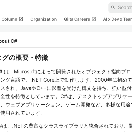
search
open_in_new
open_in_new
al Column
Organization
Qiita Careers
AI x Dev x Tea
bout C#
タグの概要・特徴
#
は、Microsoftによって開発されたオブジェクト指向プ
ング言語で、.NET Core上で動作します。2000年に初め
スされ、JavaやC++に影響を受けた構文を持ち、強い型
安全性を特徴としています。C#は、デスクトップアプリケ
ン、ウェブアプリケーション、ゲーム開発など、多様な用途
く使用されています。
#は、.NETの豊富なクラスライブラリと統合されており、