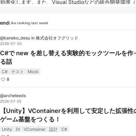
効率化します。また、Visual Studioなどの統合開発環境（
）と組み合わせることで、強力な開発体験を提供します。Wi
wsだけでなく、.NET Coreを用いることでクロスプラット
rend
Like ranking last week
ーム開発も可能です。
@
kaneko_desu
in
株式会社オフグリッド
主な用途としては、以下のような分野があります：
2026-07-30
C#で new を差し替える実験的モックツールを作
デスクトップアプリケーション開発
: Windows Formsや
る話
を使用して、Windows向けのデスクトップアプリケーシ
を開発します。
C#
テスト
Mock
8
ウェブアプリケーション開発
: ASP.NETを用いて、動的
ブサイトやウェブサービスを構築します。
@
archeleeds
ゲーム開発
: Unityエンジンを利用して、2Dや3Dゲーム
2026-07-25
を行います。
【Unity】VContainerを利用して安定した拡張
クラウドアプリケーション
: Azureなどのクラウドサービ
ゲーム基盤をつくる！
組み合わせて、スケーラブルなアプリケーションを構築
Unity
DI
VContainer
設計
C#
す。