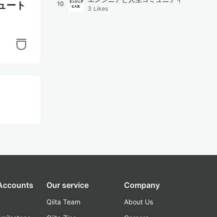
チュート
10
3
Likes
 Accounts
Our service
Company
Qiita Team
About Us