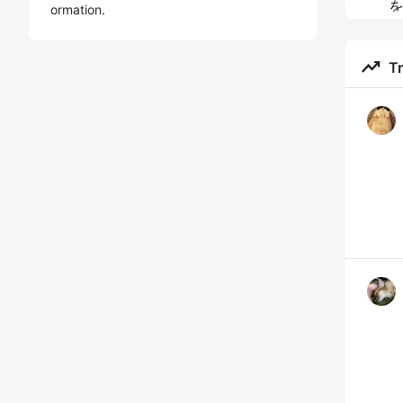
を
ormation.
E
o
trending_up
T