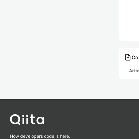
description
Con
Arti
How developers code is here.