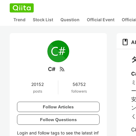
Trend
Stock List
Question
Official Event
Offici
book
A
rss_feed
C#
C
ミ
20152
56752
ー
posts
followers
Follow Articles
Follow Questions
C
Login and follow tags to see the latest inf