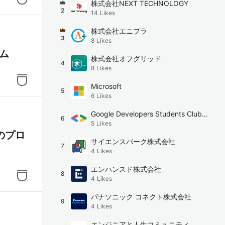
株式会社NEXT TECHNOLOGY
2
14
Likes
株式会社エニプラ
3
8
Likes
、コ
ム
株式会社オフグリッド
4
8
Likes
クラス
Microsoft
5
6
Likes
きま
Google Developers Students Club: t
6
5
Likes
he University of Tokyo
のプロ
ind
サイエンスパーク株式会社
7
4
Likes
され、
エンハンスド株式会社
8
4
Likes
パナソニック コネクト株式会社
9
4
Likes
エンジニアと人生コミュニティ