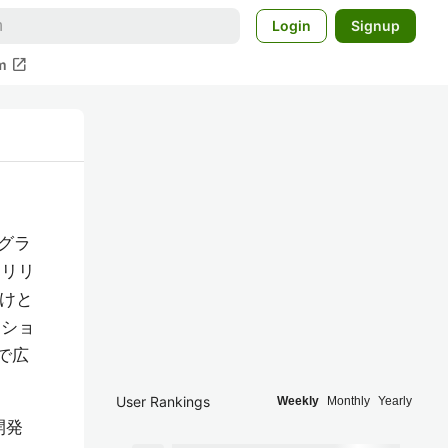
Login
Signup
open_in_new
m
ログラ
てリリ
付けと
ーショ
で広
User Rankings
Weekly
Monthly
Yearly
開発