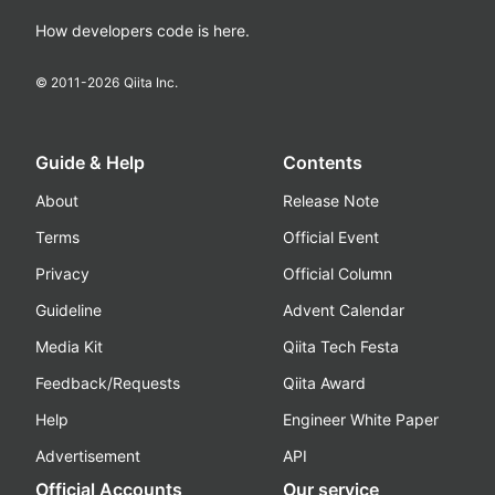
How developers code is here.
© 2011-
2026
Qiita Inc.
Guide & Help
Contents
About
Release Note
Terms
Official Event
Privacy
Official Column
Guideline
Advent Calendar
Media Kit
Qiita Tech Festa
Feedback/Requests
Qiita Award
Help
Engineer White Paper
Advertisement
API
Official Accounts
Our service