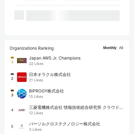
Organizations Ranking
Monthly
All
Japan AWS Jr. Champions
1
22
Likes
日本オラクル株式会社
2
21
Likes
BIPROGY株式会社
3
15
Likes
三菱電機株式会社 情報技術総合研究所 クラウド技
4
12
Likes
術者コミュニティ
パーソルクロステクノロジー株式会社
5
3
Likes