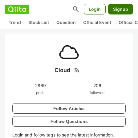
search
Login
Signup
Trend
Stock List
Question
Official Event
Official
rss_feed
Cloud
2869
206
posts
followers
Follow Articles
Follow Questions
Login and follow tags to see the latest information.