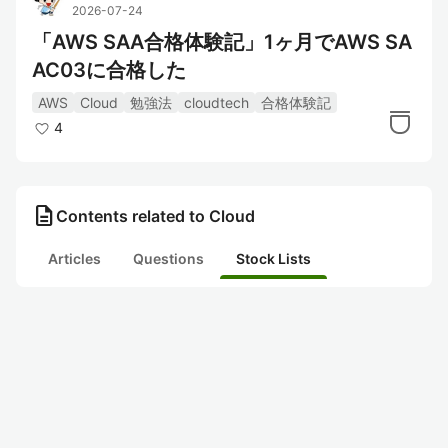
2026-07-24
「AWS SAA合格体験記」1ヶ月でAWS SA
AC03に合格した
AWS
Cloud
勉強法
cloudtech
合格体験記
4
description
Contents related to Cloud
Articles
Questions
Stock Lists