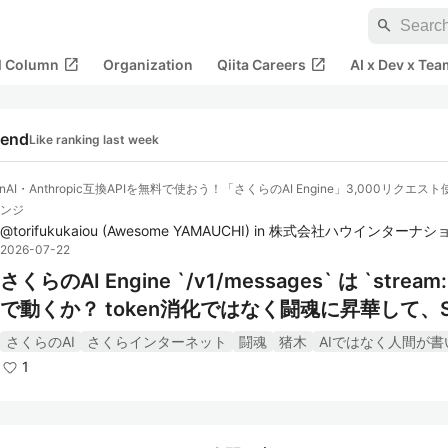
search
open_in_new
open_in_new
al Column
Organization
Qiita Careers
AI x Dev x Tea
rend
Like ranking last week
enAI・Anthropic互換APIを無料で使おう！「さくらのAI Engine」3,000リクエス
ンジ
@
torifukukaiou
(
Awesome YAMAUCHI
)
in
株式会社ハウインターナシ
2026-07-22
さくらのAI Engine `/v1/messages` は `stream: 
で動くか？ token消化ではなく闘魂に昇華して、S
深淵を覗く
さくらのAI
さくらインターネット
闘魂
猪木
AIではなく人間が
1