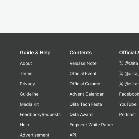
Guide & Help
Contents
Official
About
Release Note
@Qiita
Terms
Official Event
@qiita
Privacy
Official Column
@qiita
Guideline
Advent Calendar
Faceboo
Media Kit
Qiita Tech Festa
YouTube
Feedback/Requests
Qiita Award
Podcast
Help
Engineer White Paper
Advertisement
API