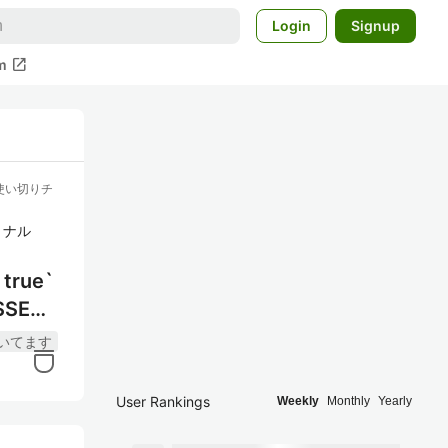
Login
Signup
open_in_new
m
ト使い切りチ
ョナル
true`
SEの
書いてます
User Rankings
Weekly
Monthly
Yearly