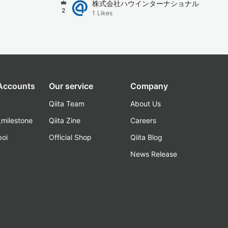
株式会社ハウインターナショナル
2
1
Likes
 Accounts
Our service
Company
Qiita Team
About Us
_milestone
Qiita Zine
Careers
poi
Official Shop
Qiita Blog
k
News Release