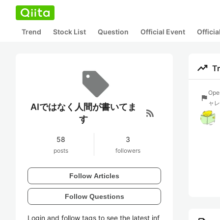
Trend
Stock List
Question
Official Event
Offici
trending_up
T
Op
flag
ャレ
AIではなく人間が書いてま
rss_feed
す
58
3
posts
followers
Follow Articles
Follow Questions
Login and follow tags to see the latest inf