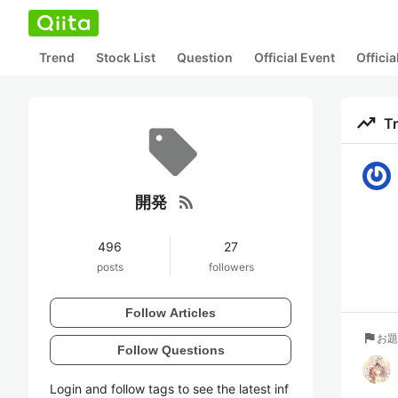
Trend
Stock List
Question
Official Event
Offici
trending_up
T
rss_feed
開発
496
27
posts
followers
Follow Articles
flag
お題
Follow Questions
Login and follow tags to see the latest inf