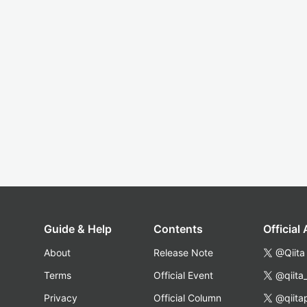
Guide & Help
Contents
Official
About
Release Note
@Qiita
Terms
Official Event
@qiita
Privacy
Official Column
@qiita