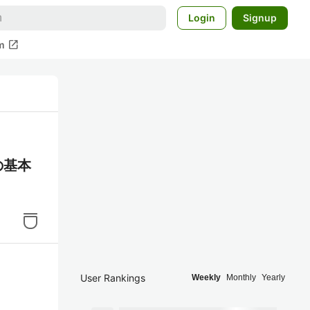
Login
Signup
open_in_new
m
の基本
User Rankings
Weekly
Monthly
Yearly