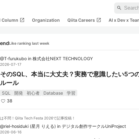
search
open_in_new
open_in_new
al Column
Organization
Qiita Careers
AI x Dev x Tea
rend
Like ranking last week
@
T-furukubo
in
株式会社NEXT TECHNOLOGY
2026-07-17
そのSQL、本当に大丈夫？実務で意識したい5つ
ルール
SQL
開発
初心者
Database
学習
38
は不問！Qiita Tech Festa 2026で記事投稿！
@
riel-hosiduki
(
星月 りえる
)
in
デジタル創作サークルUniProject
2026-06-16