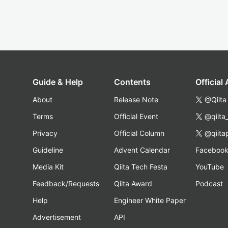
Guide & Help
Contents
Official
About
Release Note
@Qiita
Terms
Official Event
@qiita
Privacy
Official Column
@qiita
Guideline
Advent Calendar
Faceboo
Media Kit
Qiita Tech Festa
YouTube
Feedback/Requests
Qiita Award
Podcast
Help
Engineer White Paper
Advertisement
API