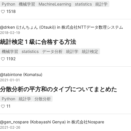
Python
機械学習
MachineLearning
statistics
統計学
1518
@
drken
(
けんちょん (Otsuki)
)
in
株式会社NTTデータ数理システム
2018-02-19
統計検定 1 級に合格する方法
機械学習
statistics
データ分析
統計学
統計検定
1192
@
tabintone
(
Komatsu
)
2021-01-01
分散分析の平方和のタイプについてまとめた
Python
統計学
分散分析
11
@
gen_nospare
(
Kobayashi Genya
)
in
株式会社Nospare
2021-02-26