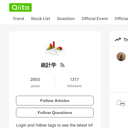
Trend
Stock List
Question
Official Event
Offici
trending_up
T
rss_feed
統計学
2950
1317
posts
followers
Follow Articles
Follow Questions
Login and follow tags to see the latest inf