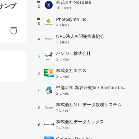
株式会社Nospare
サンプ
2
10
Likes
Photosynth Inc.
3
4
Likes
NPO法人AI開発推進協会
4
3
Likes
ハンジュ株式会社
5
2
Likes
株式会社エクス
6
2
Likes
中部大学 新谷研究室 / Shintani Lab,
7
2
Likes
Chubu University
株式会社NTTデータ数理システム
8
1
Likes
株式会社データミックス
9
1
Likes
Octopus Data Inc.