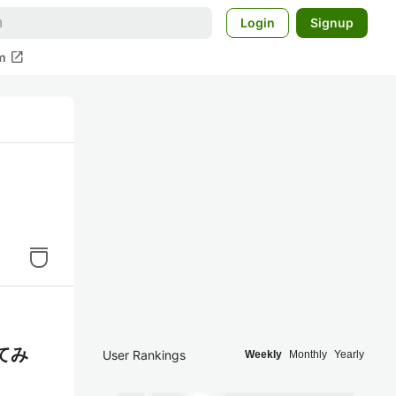
Login
Signup
open_in_new
m
てみ
User Rankings
Weekly
Monthly
Yearly