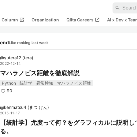
search
open_in_new
open_in_new
al Column
Organization
Qiita Careers
AI x Dev x Tea
rend
Like ranking last week
@
yutera12
(
tera
)
2022-12-14
マハラノビス距離を徹底解説
Python
統計学
異常検知
マハラノビス距離
90
@
kenmatsu4
(
まつ けん
)
2015-11-17
【統計学】尤度って何？をグラフィカルに説明し
る。