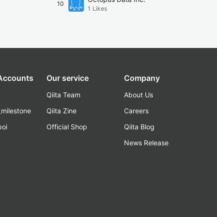
10
1
Likes
 Accounts
Our service
Company
Qiita Team
About Us
_milestone
Qiita Zine
Careers
poi
Official Shop
Qiita Blog
k
News Release