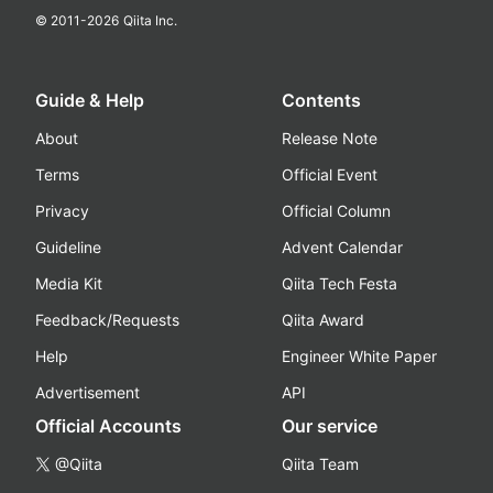
© 2011-
2026
Qiita Inc.
Guide & Help
Contents
About
Release Note
Terms
Official Event
Privacy
Official Column
Guideline
Advent Calendar
Media Kit
Qiita Tech Festa
Feedback/Requests
Qiita Award
Help
Engineer White Paper
Advertisement
API
Official Accounts
Our service
@Qiita
Qiita Team