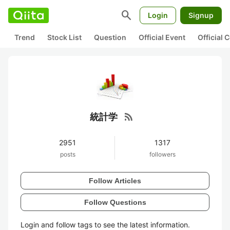
search
Login
Signup
Trend
Stock List
Question
Official Event
Official
rss_feed
統計学
2951
1317
posts
followers
Follow Articles
Follow Questions
Login and follow tags to see the latest information.