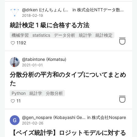
@
drken
(
けんちょん (Otsuki)
in
)
株式会社NTTデータ数理システム
2018-02-19
統計検定 1 級に合格する方法
機械学習
statistics
データ分析
統計学
統計検定
1192
@
tabintone
(
Komatsu
)
2021-01-01
分散分析の平方和のタイプについてまとめ
た
Python
統計学
分散分析
11
@
gen_nospare
(
Kobayashi Genya
in
)
株式会社Nospare
2021-02-26
【ベイズ統計学】ロジットモデルに対する