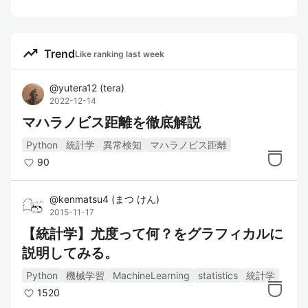
trending_up
Trend
Like ranking last week
@
yutera12
(
tera
)
2022-12-14
マハラノビス距離を徹底解説
Python
統計学
異常検知
マハラノビス距離
90
@
kenmatsu4
(
まつ けん
)
2015-11-17
【統計学】尤度って何？をグラフィカルに
説明してみる。
Python
機械学習
MachineLearning
statistics
統計学
1520